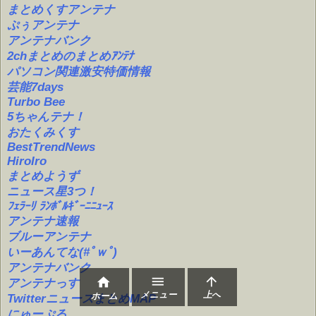
まとめくすアンテナ
ぷぅアンテナ
アンテナバンク
2chまとめのまとめｱﾝﾃﾅ
パソコン関連激安特価情報
芸能7days
Turbo Bee
5ちゃんテナ！
おたくみくす
BestTrendNews
HiroIro
まとめようず
ニュース星3つ！
ﾌｪﾗｰﾘ ﾗﾝﾎﾞﾙｷﾞｰﾆﾆｭｰｽ
アンテナ速報
ブルーアンテナ
いーあんてな(#ﾟｗﾟ)
アンテナバンク



アンテナっす
メニュー
上へ
ホーム
TwitterニュースまとめMAP
にゅーぷる