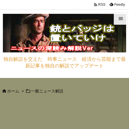

Feedly
RSS


メニュ

サイド
独自解説を交えた 時事ニュース 経済から芸能まで最

新記事を独自の解説でアップデート
前へ

次へ



ホーム
>
一般ニュース解説
検索