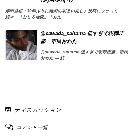
CEpHkPDjTO
岸田首相「30年ぶりに経済の明るい兆し」投稿にツッコミ
続々 「むしろ地獄」「お先 ...
@sawada_saitama 低すぎで現職圧
勝、市民おわた
@sawada_saitama 低すぎで現職圧勝、市民
おわた — 銃 ...
ディスカッション
コメント一覧