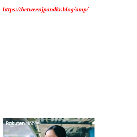
https://betweenjpandkr.blog/amp/