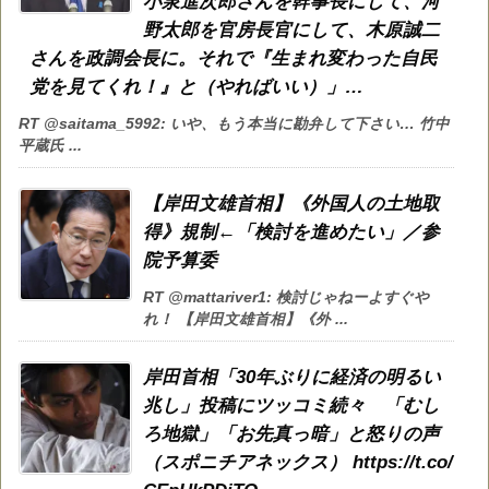
小泉進次郎さんを幹事長にして、河
野太郎を官房長官にして、木原誠二
さんを政調会長に。それで『生まれ変わった自民
党を見てくれ！』と（やればいい）」…
RT @saitama_5992: いや、もう本当に勘弁して下さい… 竹中
平蔵氏 ...
【岸田文雄首相】《外国人の土地取
得》規制←「検討を進めたい」／参
院予算委
RT @mattariver1: 検討じゃねーよすぐや
れ！ 【岸田文雄首相】《外 ...
岸田首相「30年ぶりに経済の明るい
兆し」投稿にツッコミ続々 「むし
ろ地獄」「お先真っ暗」と怒りの声
（スポニチアネックス） https://t.co/