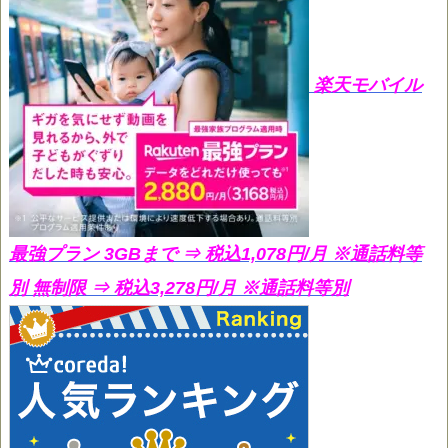
楽天モバイル
最強プラン 3GBまで ⇒ 税込1,078円/月
※通話料等
別 無制限 ⇒ 税込3,278円/月 ※通話料等別