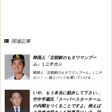

関連記事
韓国人「北朝鮮のもタワマンブー
ム」 | ニチカン
韓国人「北朝鮮のもタワマンブーム」 | ニチ
カン！ — 銃とバッジを置いていけ＆ ...
いや、もう本当に勘弁して下さい…
竹中平蔵氏「スーパースターチーム
の内閣をつくることですよ。例えば