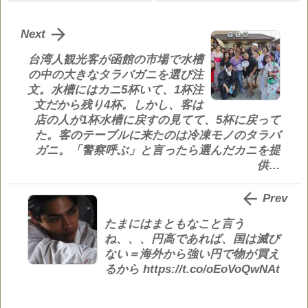

Next
台湾人観光客が函館の市場で水槽
の中の大きなタラバガニを選び注
文。水槽にはカニ5杯いて、1杯注
文だから残り4杯。しかし、客は
店の人が1杯水槽に戻すの見てて、5杯に戻って
た。客のテーブルに来たのは冷凍モノのタラバ
ガニ。「警察呼ぶ」と言ったら選んだカニを提
供…

Prev
たまにはまともなこと言う
ね、、、円高であれば、国は滅び
ない＝海外から強い円で物が買え
るから https://t.co/oEoVoQwNAt