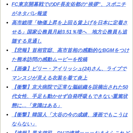
FC東京開幕戦でのDF長友佑都の“挨拶”、スポニチ
がネタバレ報道
高市総理「物価上昇を上回る賃上げを日本に定着さ
せる」国家公務員月給3.51％増へ 地方公務員も追
随する見通し
【悲報】首相官邸、高市首相の感動的なBGMをつけ
た熊本訪問の感動ムービーを投稿
【画像】ビリー・アイリッシュ(24)さん、ライブで
マンスジが見える衣装を着て炎上
【衝撃】京大病院で正常な脳組織を誤摘出された50
代女性、手足も動かせず自発呼吸もできない重篤状
態に…「意識はある」
【衝撃】韓国人「大谷の今の成績、漫画でもこうは
ならない」