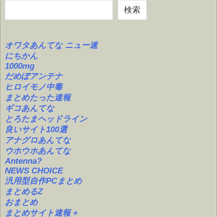
検索
オワタあんてな ニュー速
にちかん
1000mg
だめぽアンテナ
ヒロイモノ中毒
まとめたった速報
ギコあんてな
とろたまヘッドライン
良いサイト100選
アナグロあんてな
ウホウホあんてな
Antenna?
NEWS CHOICE
汎用型自作PCまとめ
まとめるZ
おまとめ
まとめサイト速報＋