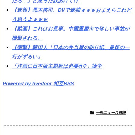
だろ…」と思った奴あげてけ
【速報】黒木啓司、DVで逮捕ｗｗｗおまえらこれど
う思うよｗｗｗ
【動画】これはお見事。中国重慶市で珍しい事故が
撮影される。
【衝撃】韓国人「日本の弁当屋の貼り紙、最後の一
行がずるい」
「洋画に日本版主題歌は必要か?」論争
Powered by livedoor 相互RSS

一般ニュース解説