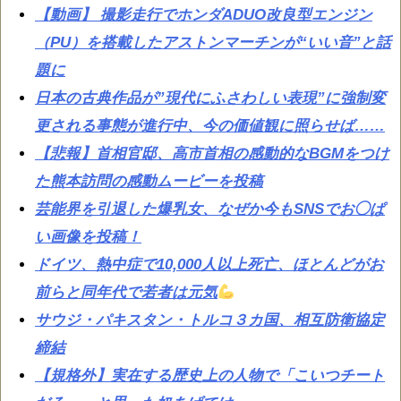
【動画】 撮影走行でホンダADUO改良型エンジン
（PU）を搭載したアストンマーチンが“いい音”と話
題に
日本の古典作品が”現代にふさわしい表現”に強制変
更される事態が進行中、今の価値観に照らせば……
【悲報】首相官邸、高市首相の感動的なBGMをつけ
た熊本訪問の感動ムービーを投稿
芸能界を引退した爆乳女、なぜか今もSNSでお◯ぱ
い画像を投稿！
ドイツ、熱中症で10,000人以上死亡、ほとんどがお
前らと同年代で若者は元気
サウジ・パキスタン・トルコ３カ国、相互防衛協定
締結
【規格外】実在する歴史上の人物で「こいつチート