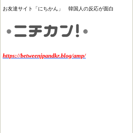
お友達サイト「にちかん」 韓国人の反応が面白
https://betweenjpandkr.blog/amp/