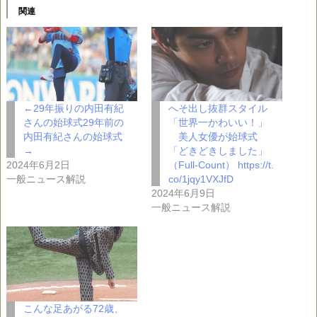
関連
←29年振りの内田有紀
へそ出し抜群スタイル
さんの始球式29年前の
「世界一かわいい！」
内田有紀さんの始球式
美人女優が始球式
→
「どきどきしました」
2024年6月2日
（Full-Count） https://t.
一般ニュース解説
co/1jqy1VXJfD
2024年6月9日
一般ニュース解説
こんな足あがる72歳、