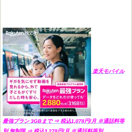
楽天モバイル
最強プラン 3GBまで ⇒ 税込1,078円/月
※通話料等
別 無制限 ⇒ 税込3,278円/月 ※通話料等別