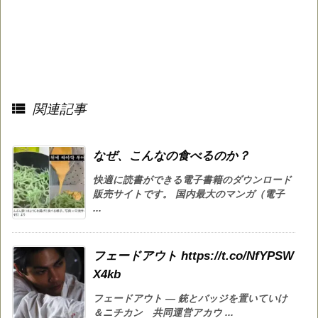

関連記事
なぜ、こんなの食べるのか？
快適に読書ができる電子書籍のダウンロード
販売サイトです。 国内最大のマンガ（電子
...
フェードアウト https://t.co/NfYPSW
X4kb
フェードアウト — 銃とバッジを置いていけ
＆ニチカン 共同運営アカウ ...