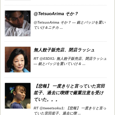
@TetsuoArima そか？
@TetsuoArima そか？ — 銃とバッジを置い
ていけ＆ニチカ ...
無人餃子販売店、閉店ラッシュ
RT @03DX1: 無人餃子販売店、閉店ラッシュ
— 銃とバッジを置いていけ＆ ...
【悲報】 一度きりと言っていた宮田
笙子、過去に喫煙で厳重注意を受け
ていた。。。
RT @tweetsoku1: 【悲報】 一度きりと言っ
ていた宮田笙子、過去に喫 ...