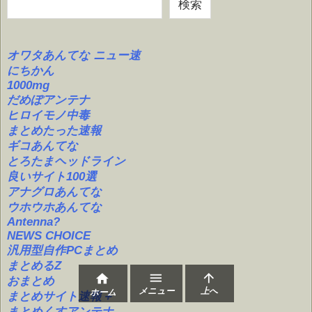
検索
オワタあんてな ニュー速
にちかん
1000mg
だめぽアンテナ
ヒロイモノ中毒
まとめたった速報
ギコあんてな
とろたまヘッドライン
良いサイト100選
アナグロあんてな
ウホウホあんてな
Antenna?
NEWS CHOICE
汎用型自作PCまとめ
まとめるZ



おまとめ
メニュー
上へ
ホーム
まとめサイト速報＋
まとめくすアンテナ