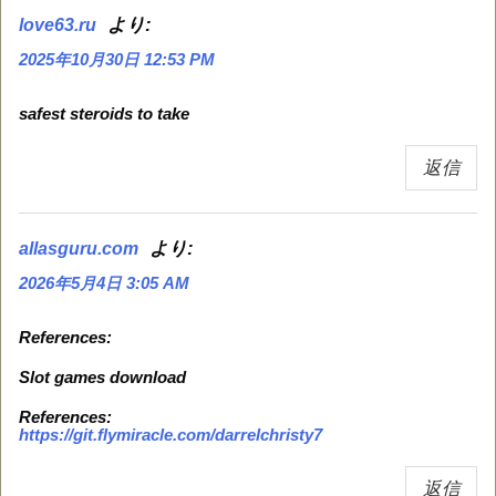
より:
love63.ru
2025年10月30日 12:53 PM
safest steroids to take
返信
より:
allasguru.com
2026年5月4日 3:05 AM
References:
Slot games download
References:
https://git.flymiracle.com/darrelchristy7
返信