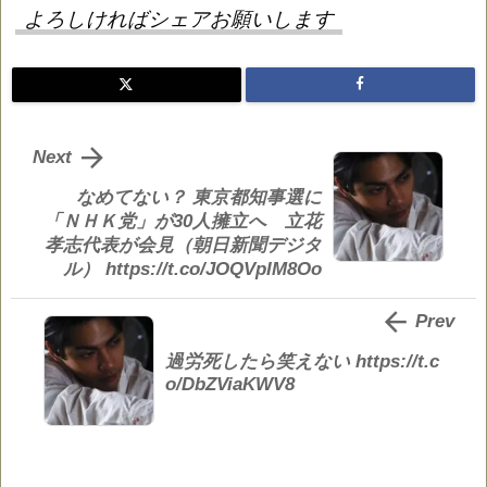
よろしければシェアお願いします

Next
なめてない？ 東京都知事選に
「ＮＨＫ党」が30人擁立へ 立花
孝志代表が会見（朝日新聞デジタ
ル） https://t.co/JOQVpIM8Oo

Prev
過労死したら笑えない https://t.c
o/DbZViaKWV8