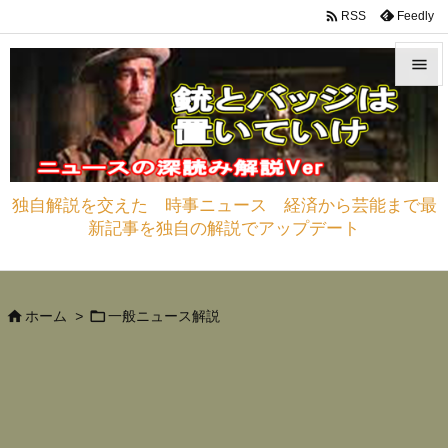

Feedly
RSS


メニュ

サイド
独自解説を交えた 時事ニュース 経済から芸能まで最

新記事を独自の解説でアップデート
前へ

次へ



ホーム
>
一般ニュース解説
検索