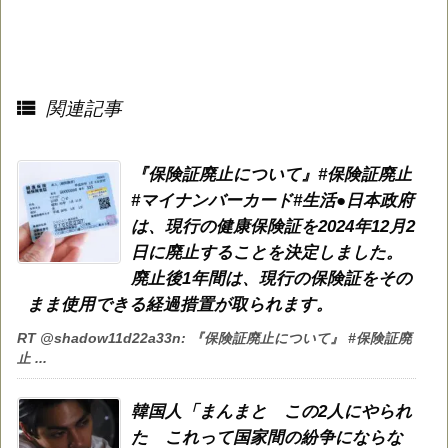

関連記事
『保険証廃止について』#保険証廃止
#マイナンバーカード#生活●日本政府
は、現行の健康保険証を2024年12月2
日に廃止することを決定しました。
廃止後1年間は、現行の保険証をその
まま使用できる経過措置が取られます。
RT @shadow11d22a33n: 『保険証廃止について』 #保険証廃
止 ...
韓国人「まんまと この2人にやられ
た これって国家間の紛争にならな