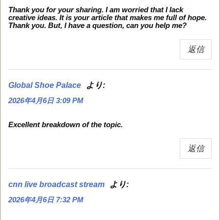
Thank you for your sharing. I am worried that I lack
creative ideas. It is your article that makes me full of hope.
Thank you. But, I have a question, can you help me?
返信
より:
Global Shoe Palace
2026年4月6日 3:09 PM
Excellent breakdown of the topic.
返信
より:
cnn live broadcast stream
2026年4月6日 7:32 PM