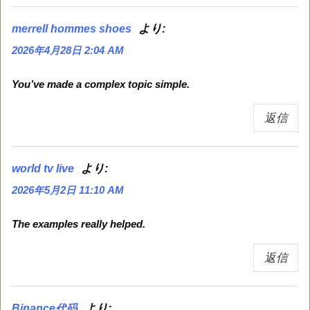
より:
merrell hommes shoes
2026年4月28日 2:04 AM
You’ve made a complex topic simple.
返信
より:
world tv live
2026年5月2日 11:10 AM
The examples really helped.
返信
より:
Binance代码