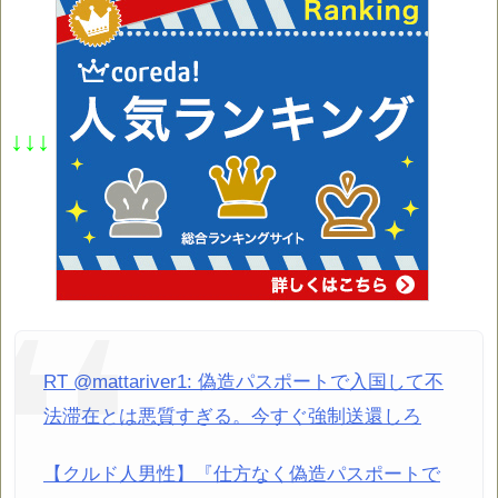
↓↓↓
RT @mattariver1: 偽造パスポートで入国して不
法滞在とは悪質すぎる。今すぐ強制送還しろ
【クルド人男性】『仕方なく偽造パスポートで