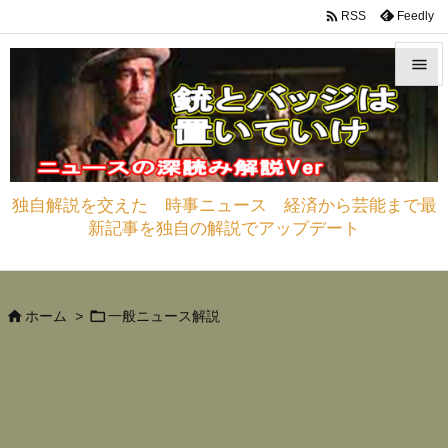

Feedly
RSS


メニュ

サイド
独自解説を交えた 時事ニュース 経済から芸能まで最

新記事を独自の解説でアップデート
前へ

次へ



ホーム
>
一般ニュース解説
検索