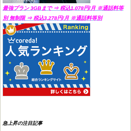
最強プラン 3GBまで ⇒ 税込1,078円/月
※通話料等
別 無制限 ⇒ 税込3,278円/月 ※通話料等別
急上昇の注目記事