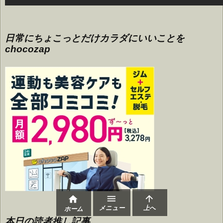
日常にちょこっとだけカラダにいいことを
chocozap



メニュー
上へ
ホーム
本日の読者推し記事