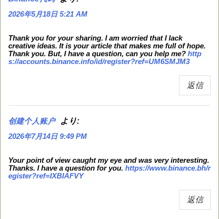
2026年5月18日 5:21 AM
Thank you for your sharing. I am worried that I lack
creative ideas. It is your article that makes me full of hope.
Thank you. But, I have a question, can you help me?
http
s://accounts.binance.info/id/register?ref=UM6SMJM3
返信
より:
创建个人账户
2026年7月14日 9:49 PM
Your point of view caught my eye and was very interesting.
Thanks. I have a question for you.
https://www.binance.bh/r
egister?ref=IXBIAFVY
返信