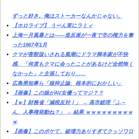
ずっと好き。俺はストーカーなんかじゃない。
【ホロライブ】 うーん実にラミィ
上海一月風暴とは——造反派が一夜で市の権力を奪
った1967年1月
クマが害獣扱いされる風潮にドラマ脚本家が不快
感、「何度もクマに会ったことがあるけど全然怖く
なかった」と主張しており……
広島県知事ら「核抑止論、根本的におかしい」
【画像】この娘がAV女優ってマジ？？
【ｗ】財務省「減税反対！」 → 高市総理「ふ～
ん、人事権発動ね？」 → 結果 ｗｗｗｗｗｗｗｗｗ
ｗ
【画像】このボケて、破壊力ありすぎてクッソワロ