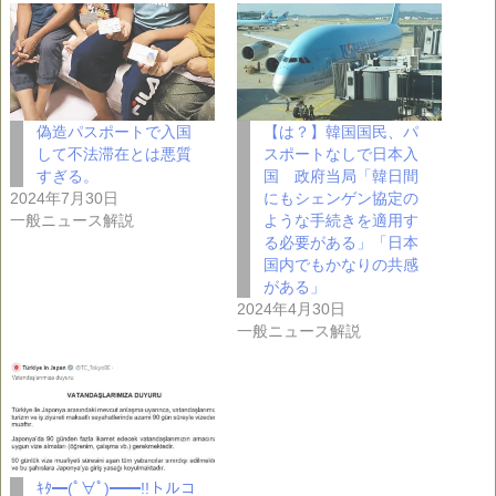
偽造パスポートで入国
【は？】韓国国民、パ
して不法滞在とは悪質
スポートなしで日本入
すぎる。
国 政府当局「韓日間
2024年7月30日
にもシェンゲン協定の
一般ニュース解説
ような手続きを適用す
る必要がある」「日本
国内でもかなりの共感
がある」
2024年4月30日
一般ニュース解説
ｷﾀ━(ﾟ∀ﾟ)━━!!トルコ