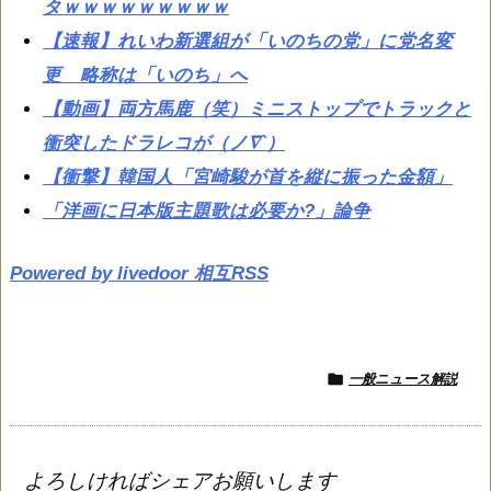
タｗｗｗｗｗｗｗｗｗ
【速報】れいわ新選組が「いのちの党」に党名変
更 略称は「いのち」へ
【動画】両方馬鹿（笑）ミニストップでトラックと
衝突したドラレコが（ノ∇`）
【衝撃】韓国人「宮崎駿が首を縦に振った金額」
「洋画に日本版主題歌は必要か?」論争
Powered by livedoor 相互RSS

一般ニュース解説
よろしければシェアお願いします