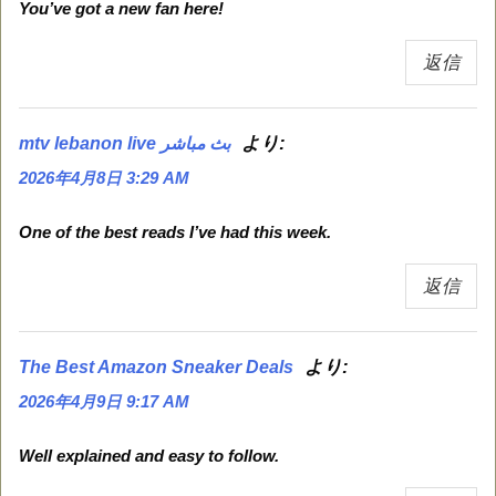
You’ve got a new fan here!
返信
より:
mtv lebanon live بث مباشر
2026年4月8日 3:29 AM
One of the best reads I’ve had this week.
返信
より:
The Best Amazon Sneaker Deals
2026年4月9日 9:17 AM
Well explained and easy to follow.