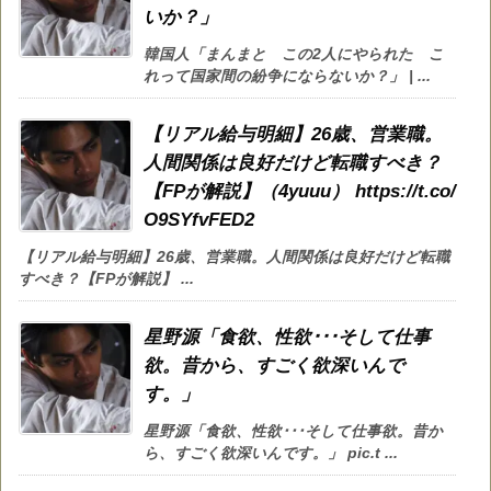
いか？」
韓国人「まんまと この2人にやられた こ
れって国家間の紛争にならないか？」 | ...
【リアル給与明細】26歳、営業職。
人間関係は良好だけど転職すべき？
【FPが解説】（4yuuu） https://t.co/
O9SYfvFED2
【リアル給与明細】26歳、営業職。人間関係は良好だけど転職
すべき？【FPが解説】 ...
星野源「食欲、性欲･･･そして仕事
欲。昔から、すごく欲深いんで
す。」
星野源「食欲、性欲･･･そして仕事欲。昔か
ら、すごく欲深いんです。」 pic.t ...