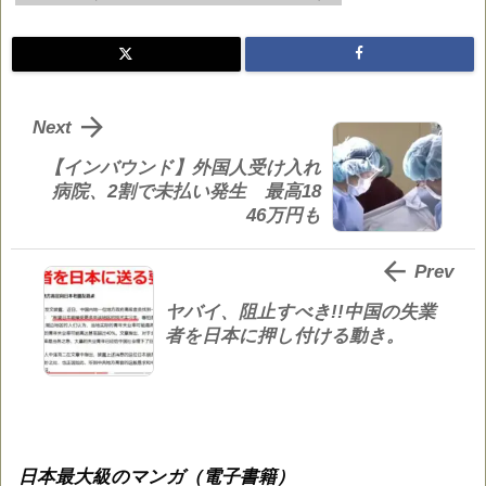

Next
【インバウンド】外国人受け入れ
病院、2割で未払い発生 最高18
46万円も

Prev
ヤバイ、阻止すべき!!中国の失業
者を日本に押し付ける動き。
日本最大級のマンガ（電子書籍）