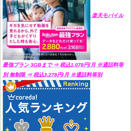
楽天モバイル
最強プラン 3GBまで ⇒ 税込1,078円/月
※通話料等
別 無制限 ⇒ 税込3,278円/月 ※通話料等別