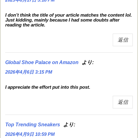
I don’t think the title of your article matches the content lol.
Just kidding, mainly because I had some doubts after
reading the article.
返信
より:
Global Shoe Palace on Amazon
2026年4月6日 3:15 PM
I appreciate the effort put into this post.
返信
より:
Top Trending Sneakers
2026年4月9日 10:59 PM