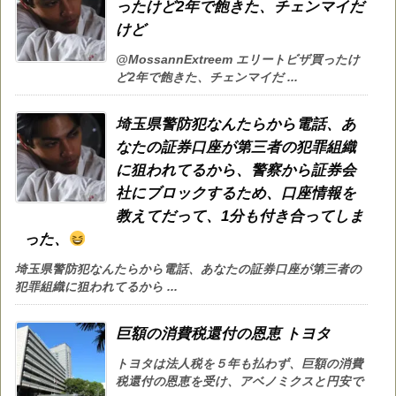
ったけど2年で飽きた、チェンマイだ
けど
@MossannExtreem エリートビザ買ったけ
ど2年で飽きた、チェンマイだ ...
埼玉県警防犯なんたらから電話、あ
なたの証券口座が第三者の犯罪組織
に狙われてるから、警察から証券会
社にブロックするため、口座情報を
教えてだって、1分も付き合ってしま
った、
埼玉県警防犯なんたらから電話、あなたの証券口座が第三者の
犯罪組織に狙われてるから ...
巨額の消費税還付の恩恵 トヨタ
トヨタは法人税を５年も払わず、巨額の消費
税還付の恩恵を受け、アベノミクスと円安で