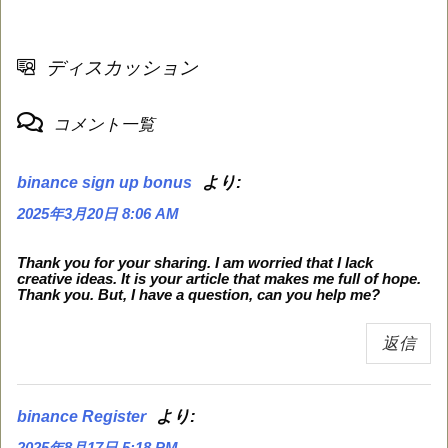
ディスカッション
コメント一覧
より:
binance sign up bonus
2025年3月20日 8:06 AM
Thank you for your sharing. I am worried that I lack
creative ideas. It is your article that makes me full of hope.
Thank you. But, I have a question, can you help me?
返信
より:
binance Register
2025年8月17日 5:18 PM