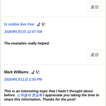
返信
より:
tv online live free
2026年5月2日 12:07 AM
The examples really helped.
返信
より:
Mark Williams
2026年6月11日 2:55 PM
This is an interesting topic that I hadn’t thought about
before.
소액결제 현금화
I appreciate you taking the time to
share this information. Thanks for the post!