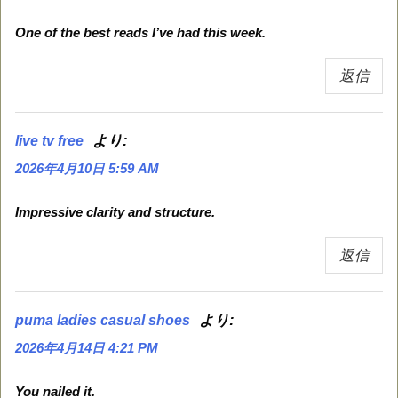
One of the best reads I’ve had this week.
返信
より:
live tv free
2026年4月10日 5:59 AM
Impressive clarity and structure.
返信
より:
puma ladies casual shoes
2026年4月14日 4:21 PM
You nailed it.