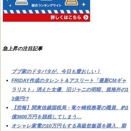
急上昇の注目記事
ブブ家のドタバタが、今日も愛おしい！
FRIDAY作成のタレント＆アスリート「最新CMギャ
ラリスト」消えた女優、旧ジャニの明暗、規格外の1
3億円!?
【悲報】関東信越国税局・竜ケ崎税務署の職員、約1
億3600万円を脱税してしまう…
オシャレ家電の10万円もする高級炊飯器を購入、期