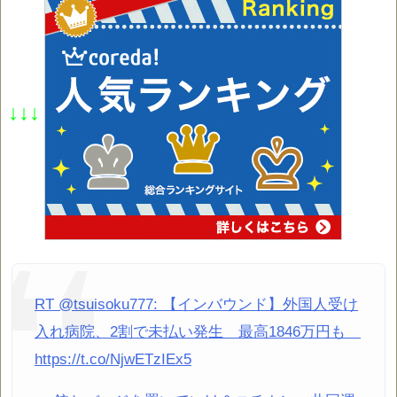
↓↓↓
RT @tsuisoku777: 【インバウンド】外国人受け
入れ病院、2割で未払い発生 最高1846万円も
https://t.co/NjwETzIEx5