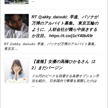
...
RT @akky_daisuki: 早速、パソナが
万博のアルバイト募集。 東京五輪の
ように、人材会社が幾ら中抜きする
か注目。 https://t.co/j1cY40bA9r
RT @akky_daisuki: 早速、パソナが万博のアルバイト募集。
東京五 ...
【速報】女優の高橋ひかるさん（2
2）まだバージン
ドル円のピークを回避する為替オプション手
法を紹介。 日本国内で事業を展開したのは
...