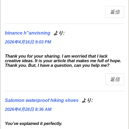
返信
より:
binance h"anvisning
2026年4月16日 9:03 PM
Thank you for your sharing. I am worried that I lack
creative ideas. It is your article that makes me full of hope.
Thank you. But, I have a question, can you help me?
返信
より:
Salomon waterproof hiking shoes
2026年4月28日 8:36 AM
You’ve explained it perfectly.