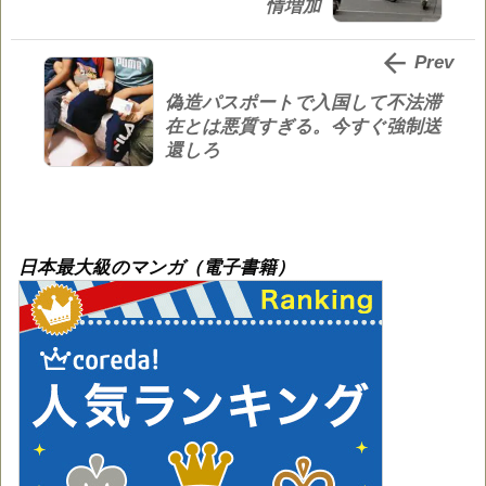
情増加

Prev
偽造パスポートで入国して不法滞
在とは悪質すぎる。今すぐ強制送
還しろ
日本最大級のマンガ（電子書籍）