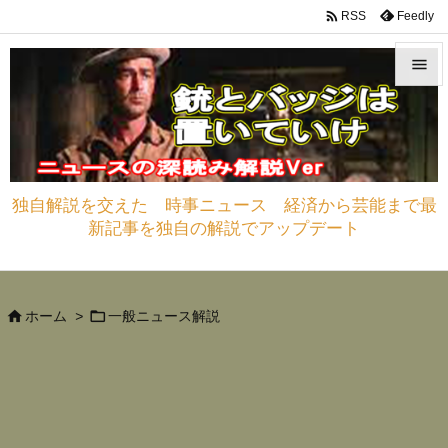

Feedly
RSS


メニュ

サイド
独自解説を交えた 時事ニュース 経済から芸能まで最

新記事を独自の解説でアップデート
前へ

次へ



ホーム
>
一般ニュース解説
検索