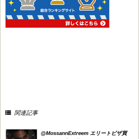

関連記事
@MossannExtreem エリートビザ買