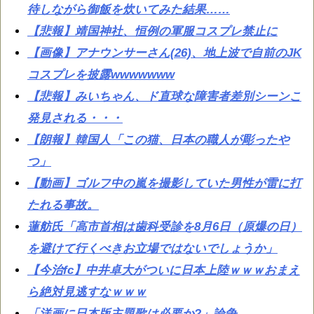
待しながら御飯を炊いてみた結果……
【悲報】靖国神社、恒例の軍服コスプレ禁止に
【画像】アナウンサーさん(26)、地上波で自前のJK
コスプレを披露wwwwwww
【悲報】みいちゃん、ド直球な障害者差別シーンこ
発見される・・・
【朗報】韓国人「この猫、日本の職人が彫ったや
つ」
【動画】ゴルフ中の嵐を撮影していた男性が雷に打
たれる事故。
蓮舫氏「高市首相は歯科受診を8月6日（原爆の日）
を避けて行くべきお立場ではないでしょうか」
【今治fc】中井卓大がついに日本上陸ｗｗｗおまえ
ら絶対見逃すなｗｗｗ
「洋画に日本版主題歌は必要か?」論争