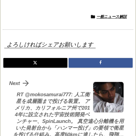

一般ニュース解説
よろしければシェアお願いします

Next
RT @mokosamurai777: 人工衛
星を成層圏まで投げる装置。 ア
メリカ、カリフォルニア州で201
4年に設立された宇宙技術開発ベ
ンチャー、SpinLaunch。 真空遠心分離機を用
いた発射台から「ハンマー投げ」の要領で衛星
を投げる仕組み。高度60kmに達したら、飛翔…