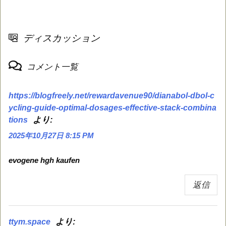
ディスカッション
コメント一覧
https://blogfreely.net/rewardavenue90/dianabol-dbol-c
ycling-guide-optimal-dosages-effective-stack-combina
より:
tions
2025年10月27日 8:15 PM
evogene hgh kaufen
返信
より:
ttym.space