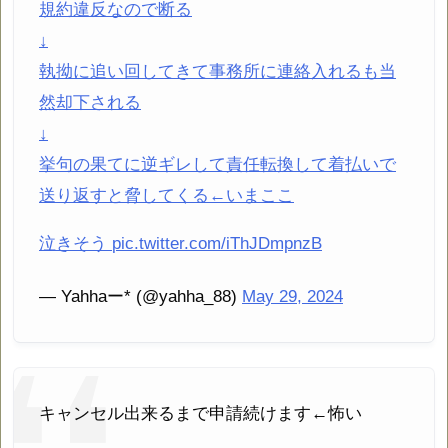
規約違反なので断る
↓
執拗に追い回してきて事務所に連絡入れるも当
然却下される
↓
挙句の果てに逆ギレして責任転換して着払いで
送り返すと脅してくる←いまここ
泣きそう
pic.twitter.com/iThJDmpnzB
— Yahhaー* (@yahha_88)
May 29, 2024
キャンセル出来るまで申請続けます←怖い