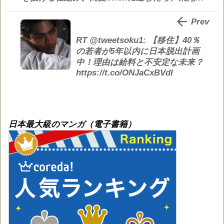

Prev
RT @tweetsoku1: 【移住】40％
の若者が5年以内に日本脱出計画
中！理由は給料と不安定な未来？
https://t.co/ONJaCxBVdl
日本最大級のマンガ（電子書籍）