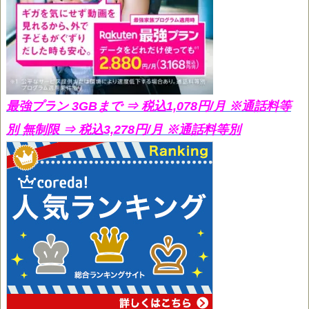
最強プラン 3GBまで ⇒ 税込1,078円/月
※通話料等
別 無制限 ⇒ 税込3,278円/月 ※通話料等別