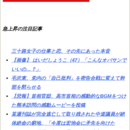
急上昇の注目記事
三十路女子の仕事と恋、その先にあった本音
【画像】 はいだしょうこ（47）「こんなオバサンで
いいの…？」
毛沢東、党内の「自己批判」を密告合戦に変えて幹
部を黙らせる
【悲報】首相官邸、高市首相の感動的なBGMをつけ
た熊本訪問の感動ムービーを投稿
某週刊誌が完全逃亡して取り残された中道議員が絶
体絶命の窮地、「今度は宏池会に矛先を向けた