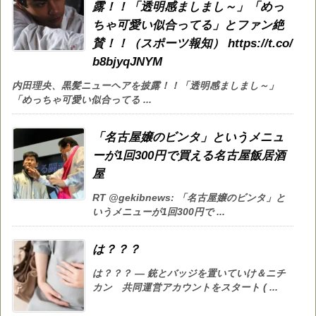
露！！「透明感ましまし～」「めっ
ちゃ可愛い似合ってる」とファン絶
賛！！（スポーツ報知） https://t.co/
b8bjyqJNYM
内田理央、黒髪ニューヘアを披露！！「透明感ましまし～」
「めっちゃ可愛い似合ってる ...
「名古屋嬢のビンタ」というメニュ
ーが1回300円で買える名古屋飯居酒
屋
RT @gekibnews: 「名古屋嬢のビンタ」と
いうメニューが1回300円で ...
は？？？
は？？？ — 銃とバッジを置いていけ＆ニチ
カン 共同運営アカウントをスタート ( ...