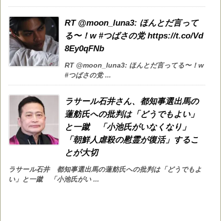
RT @moon_luna3: ほんとだ言って
る〜！w #つばさの党 https://t.co/Vd
8Ey0qFNb
RT @moon_luna3: ほんとだ言ってる〜！w
#つばさの党 ...
ラサール石井さん、都知事選出馬の
蓮舫氏への批判は「どうでもよい」
と一蹴 「小池氏がいなくなり」
「朝鮮人虐殺の慰霊が復活」するこ
とが大切
ラサール石井 都知事選出馬の蓮舫氏への批判は「どうでもよ
い」と一蹴 「小池氏がい ...