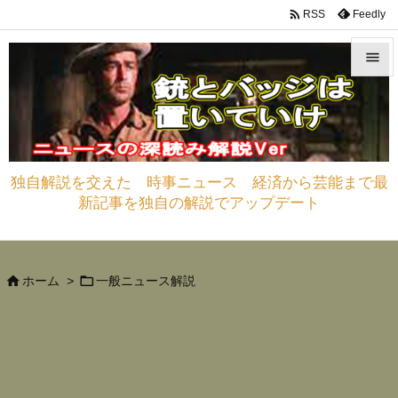

Feedly
RSS


メニュ

サイド
独自解説を交えた 時事ニュース 経済から芸能まで最

新記事を独自の解説でアップデート
前へ

次へ



ホーム
>
一般ニュース解説
検索