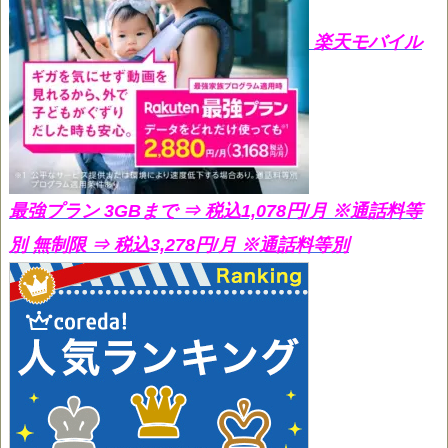
楽天モバイル
最強プラン 3GBまで ⇒ 税込1,078円/月
※通話料等
別 無制限 ⇒ 税込3,278円/月 ※通話料等別