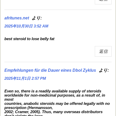
より:
afritunes.net
2025年10月30日 3:52 AM
best steroid to lose belly fat
返信
より:
Empfehlungen für die Dauer eines Dbol Zyklus
2025年11月1日 2:57 PM
Even so, there is a readily available supply of steroids
worldwide for non-medicinal purposes, as a result of, in
most
countries, anabolic steroids may be offered legally with no
prescription (Hermansson,
2002; Cramer, 2005). Thus, many overseas distributors