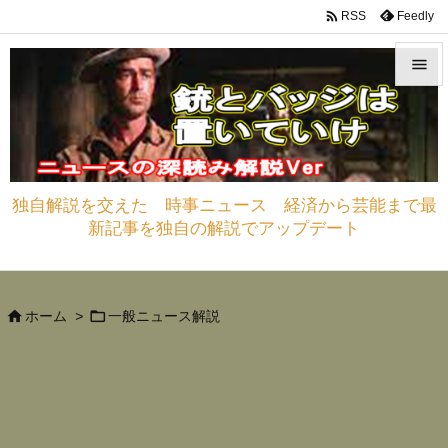

Feedly
RSS


メニュ

サイド
独自解説を交えた 時事ニュース 経済から芸能まで最

新記事を独自の解説でアップデート
前へ

次へ



ホーム
>
一般ニュース解説
検索