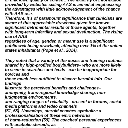
of unknown quality or content. The majority of information
provided by websites selling AAS is aimed at emphasizing
the advantages with little acknowledgement of the chance
with AAS use.
Therefore, it’s of paramount significance that clinicians are
aware of this appreciable drawback given the known
significant detrimental results of those agents, together
with long-term infertility and sexual dysfunction. The rising
use of AAS
regardless of age, gender, or meant use is a significant
public well being drawback, affecting over 1% of the united
states inhabitants (Pope et al., 2014).
They noted that a variety of the doses and training routines
shared by high-profiled bodybuilders– who are more likely
to seem in searches and feeds– can be inappropriate for
novices and
those much less outfitted to discern harmful info. Our
findings
illustrate the perceived benefits and challenges–
anonymity, trans-regional knowledge sharing, non-
judgmental environments,
and ranging ranges of reliability– present in forums, social
media platforms and video channels
[51, 58]. Nowadays, steroid coaches symbolize a
professionalisation of these emic networks
of harm-reduction [59]. The coaches’ personal experiences
with anabolic steroids, as