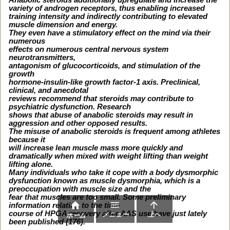
Anabolic steroids additionally upregulate and increase the
variety of androgen receptors, thus enabling increased
training intensity and indirectly contributing to elevated
muscle dimension and energy.
They even have a stimulatory effect on the mind via their
numerous
effects on numerous central nervous system
neurotransmitters,
antagonism of glucocorticoids, and stimulation of the
growth
hormone-insulin-like growth factor-1 axis. Preclinical,
clinical, and anecdotal
reviews recommend that steroids may contribute to
psychiatric dysfunction. Research
shows that abuse of anabolic steroids may result in
aggression and other opposed results.
The misuse of anabolic steroids is frequent among athletes
because it
will increase lean muscle mass more quickly and
dramatically when mixed with weight lifting than weight
lifting alone.
Many individuals who take it cope with a body dysmorphic
dysfunction known as muscle dysmorphia, which is a
preoccupation with muscle size and the
fear that muscles are too small. Some preliminary



information relating to the time
course of HPGA recovery after AAS use have just lately
メニュー
上へ
ホーム
been published (176).