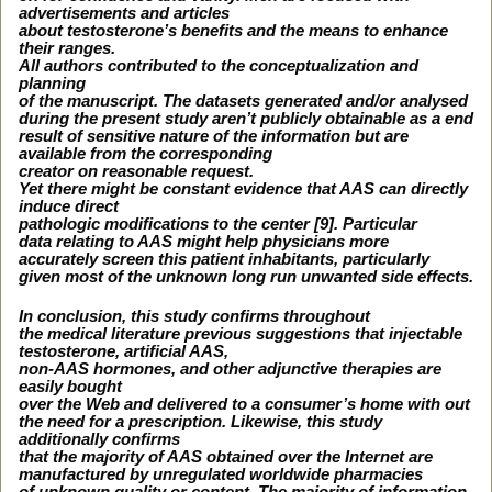
advertisements and articles
about testosterone’s benefits and the means to enhance
their ranges.
All authors contributed to the conceptualization and
planning
of the manuscript. The datasets generated and/or analysed
during the present study aren’t publicly obtainable as a end
result of sensitive nature of the information but are
available from the corresponding
creator on reasonable request.
Yet there might be constant evidence that AAS can directly
induce direct
pathologic modifications to the center [9]. Particular
data relating to AAS might help physicians more
accurately screen this patient inhabitants, particularly
given most of the unknown long run unwanted side effects.
In conclusion, this study confirms throughout
the medical literature previous suggestions that injectable
testosterone, artificial AAS,
non-AAS hormones, and other adjunctive therapies are
easily bought
over the Web and delivered to a consumer’s home with out
the need for a prescription. Likewise, this study
additionally confirms
that the majority of AAS obtained over the Internet are
manufactured by unregulated worldwide pharmacies