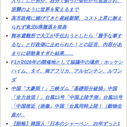
入り」した男が、自分で創った会社から追放され、
逆襲のように世界を変えるまで
高市政権に媚びてきた産経新聞、コスト上昇に耐え
られず東北6県撤退を発表
熊本避難所で大工が手伝おうとしたら「勝手な事す
るな」と行政側に止められた！との証言、内容があ
まりに胡散臭すぎた結果……
F1が2028年の開催地として協議中の場所：ホッケン
ハイム、タイ、南アフリカ、アルゼンチン、ルワン
ダ
中国「大豪雨！」三峡ダム「基礎部分破損」中国
「全力放流！」台風13号「中国上陸予測」台風15号
「中国接近（画像」中国「台風同時上陸！（穀物生
産が...
【朗報】韓国人「日本のシャーペン、20年ずっと1