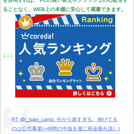
を併用すれば、
PCの買い替えやクラッシュの心配をす
ることなく、WEB上の本棚に安心して蔵書できます。
↓↓↓
RT @I_hate_camp: 分かり易すぎる。伸びてる
のは公共事業(=仲間の中抜き屋に税金垂れ流し)