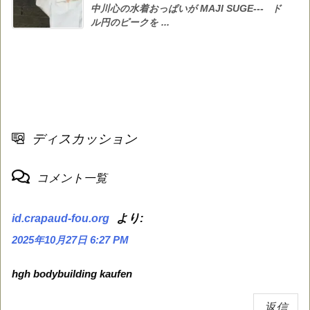
中川心の水着おっぱいが MAJI SUGE--- ド
ル円のピークを ...
ディスカッション
コメント一覧
より:
id.crapaud-fou.org
2025年10月27日 6:27 PM
hgh bodybuilding kaufen
返信