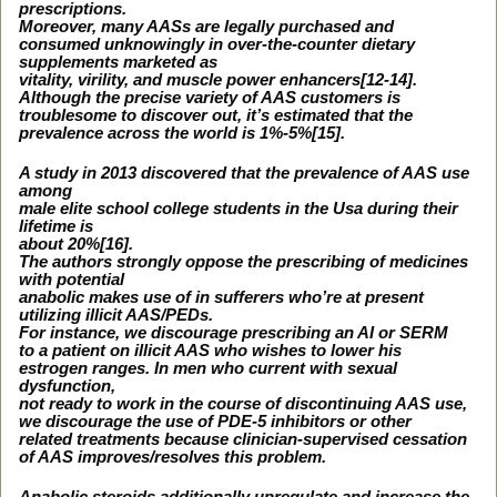
prescriptions.
Moreover, many AASs are legally purchased and
consumed unknowingly in over-the-counter dietary
supplements marketed as
vitality, virility, and muscle power enhancers[12-14].
Although the precise variety of AAS customers is
troublesome to discover out, it’s estimated that the
prevalence across the world is 1%-5%[15].
A study in 2013 discovered that the prevalence of AAS use
among
male elite school college students in the Usa during their
lifetime is
about 20%[16].
The authors strongly oppose the prescribing of medicines
with potential
anabolic makes use of in sufferers who’re at present
utilizing illicit AAS/PEDs.
For instance, we discourage prescribing an AI or SERM
to a patient on illicit AAS who wishes to lower his
estrogen ranges. In men who current with sexual
dysfunction,
not ready to work in the course of discontinuing AAS use,
we discourage the use of PDE-5 inhibitors or other
related treatments because clinician-supervised cessation
of AAS improves/resolves this problem.