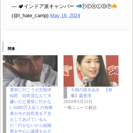
— 🏕インドア派キャンパー
ⒻⒸⓀⓁⒹⓅ
(@I_hate_camp)
May 16, 2024
関連
選挙に行こうゼ古舘伊
今朝の抜きぬき 【画
知郎「自民党なんて大
像】森香澄
嫌いだと選挙に行かな
2024年5月22日
い5000万人近くの有権
一般ニュース解説
者が今の自民党を下支
えしてあげているん
だ！行かないから組織
票を中心に議席をおさ