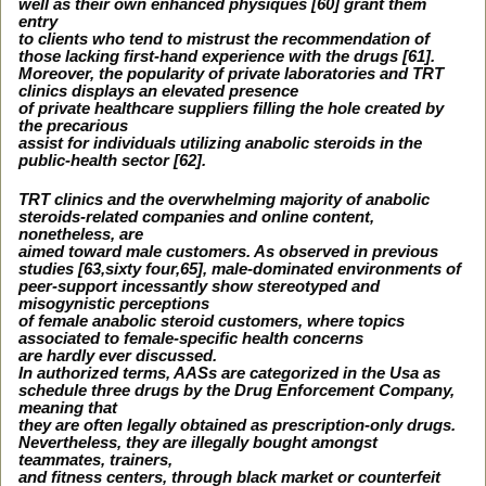
well as their own enhanced physiques [60] grant them
entry
to clients who tend to mistrust the recommendation of
those lacking first-hand experience with the drugs [61].
Moreover, the popularity of private laboratories and TRT
clinics displays an elevated presence
of private healthcare suppliers filling the hole created by
the precarious
assist for individuals utilizing anabolic steroids in the
public-health sector [62].
TRT clinics and the overwhelming majority of anabolic
steroids-related companies and online content,
nonetheless, are
aimed toward male customers. As observed in previous
studies [63,sixty four,65], male-dominated environments of
peer-support incessantly show stereotyped and
misogynistic perceptions
of female anabolic steroid customers, where topics
associated to female-specific health concerns
are hardly ever discussed.
In authorized terms, AASs are categorized in the Usa as
schedule three drugs by the Drug Enforcement Company,
meaning that
they are often legally obtained as prescription-only drugs.
Nevertheless, they are illegally bought amongst
teammates, trainers,
and fitness centers, through black market or counterfeit