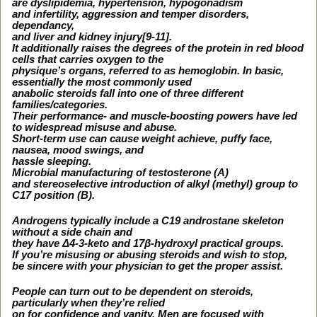
are dyslipidemia, hypertension, hypogonadism
and infertility, aggression and temper disorders,
dependancy,
and liver and kidney injury[9-11].
It additionally raises the degrees of the protein in red blood
cells that carries oxygen to the
physique’s organs, referred to as hemoglobin. In basic,
essentially the most commonly used
anabolic steroids fall into one of three different
families/categories.
Their performance- and muscle-boosting powers have led
to widespread misuse and abuse.
Short-term use can cause weight achieve, puffy face,
nausea, mood swings, and
hassle sleeping.
Microbial manufacturing of testosterone (A)
and stereoselective introduction of alkyl (methyl) group to
C17 position (B).
Androgens typically include a C19 androstane skeleton
without a side chain and
they have Δ4-3-keto and 17β-hydroxyl practical groups.
If you’re misusing or abusing steroids and wish to stop,
be sincere with your physician to get the proper assist.
People can turn out to be dependent on steroids,
particularly when they’re relied
on for confidence and vanity. Men are focused with