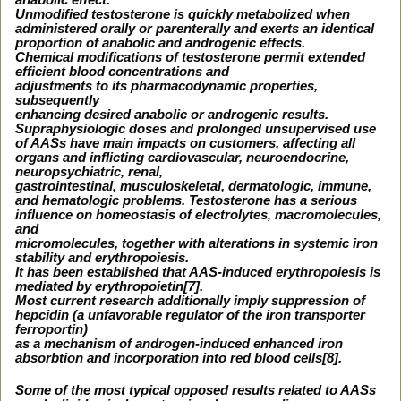
anabolic effect.
Unmodified testosterone is quickly metabolized when
administered orally or parenterally and exerts an identical
proportion of anabolic and androgenic effects.
Chemical modifications of testosterone permit extended
efficient blood concentrations and
adjustments to its pharmacodynamic properties,
subsequently
enhancing desired anabolic or androgenic results.
Supraphysiologic doses and prolonged unsupervised use
of AASs have main impacts on customers, affecting all
organs and inflicting cardiovascular, neuroendocrine,
neuropsychiatric, renal,
gastrointestinal, musculoskeletal, dermatologic, immune,
and hematologic problems. Testosterone has a serious
influence on homeostasis of electrolytes, macromolecules,
and
micromolecules, together with alterations in systemic iron
stability and erythropoiesis.
It has been established that AAS-induced erythropoiesis is
mediated by erythropoietin[7].
Most current research additionally imply suppression of
hepcidin (a unfavorable regulator of the iron transporter
ferroportin)
as a mechanism of androgen-induced enhanced iron
absorbtion and incorporation into red blood cells[8].
Some of the most typical opposed results related to AASs