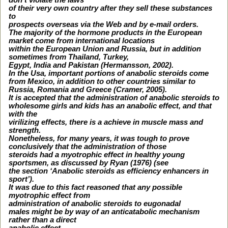
don’t violate the laws
of their very own country after they sell these substances
to
prospects overseas via the Web and by e-mail orders.
The majority of the hormone products in the European
market come from international locations
within the European Union and Russia, but in addition
sometimes from Thailand, Turkey,
Egypt, India and Pakistan (Hermansson, 2002).
In the Usa, important portions of anabolic steroids come
from Mexico, in addition to other countries similar to
Russia, Romania and Greece (Cramer, 2005).
It is accepted that the administration of anabolic steroids to
wholesome girls and kids has an anabolic effect, and that
with the
virilizing effects, there is a achieve in muscle mass and
strength.
Nonetheless, for many years, it was tough to prove
conclusively that the administration of those
steroids had a myotrophic effect in healthy young
sportsmen, as discussed by Ryan (1976) (see
the section ‘Anabolic steroids as efficiency enhancers in
sport’).
It was due to this fact reasoned that any possible
myotrophic effect from
administration of anabolic steroids to eugonadal
males might be by way of an anticatabolic mechanism
rather than a direct