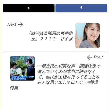

Next
「政治資金問題の再発防
止」？？？？ 甘すぎ

Prev
一般市民の切実な声「閣議決定で
進んでいくのが本当に許せなく
て、国民が主権を持ってることを
みんな思い出してほしい」#報道
特集