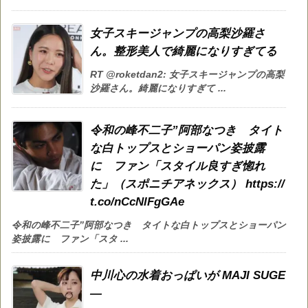
女子スキージャンプの高梨沙羅さ
ん。整形美人で綺麗になりすぎてる
RT @roketdan2: 女子スキージャンプの高梨
沙羅さん。綺麗になりすぎて ...
令和の峰不二子”阿部なつき タイト
な白トップスとショーパン姿披露
に ファン「スタイル良すぎ惚れ
た」（スポニチアネックス） https://
t.co/nCcNlFgGAe
令和の峰不二子”阿部なつき タイトな白トップスとショーパン
姿披露に ファン「スタ ...
中川心の水着おっぱいが MAJI SUGE
—