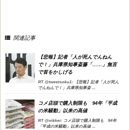

関連記事
【悲報】記者「人が死んでんねん
で！」兵庫県知事斎藤「……」無言
で首をかしげる
RT @tweetsoku1: 【悲報】記者「人が死ん
でんねんで！」兵庫県知事斎 ...
コメ店頭で購入制限も 94年「平成
の米騒動」以来の高値
RT @nikkei: コメ店頭で購入制限も 94年
「平成の米騒動」以来の高値 ...