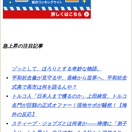
急上昇の注目記事
ゾッとして、ほろりとする奇妙な物語。
平和祈念像が見守る中、長崎から世界へ、平和祈念
式典で高市は何を語るんや？
トルコ人「日本人まで獲るのか」上田綺世、トルコ
名門が巨額の正式オファー！現地サポが騒然！【海
外の反応】
スティーブ・ジョブズとは何者か——禅僧に「弟子