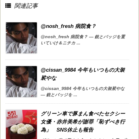

関連記事
@nosh_fresh 病院食？
@nosh_fresh 病院食？ — 銃とバッジを置
いていけ＆ニチカ ...
@cissan_9984 今年もいつもの大袈
裟やな
@cissan_9984 今年もいつもの大袈裟やな
— 銃とバッジを ...
グリーン車で豚まん食べたセクシー
女優・赤井美希が謝罪「恥ずべき行
為」 SNS休止も報告