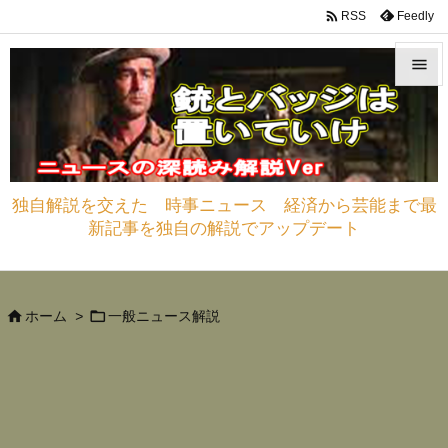

Feedly
RSS


メニュ

サイド
独自解説を交えた 時事ニュース 経済から芸能まで最

新記事を独自の解説でアップデート
前へ

次へ



ホーム
>
一般ニュース解説
検索