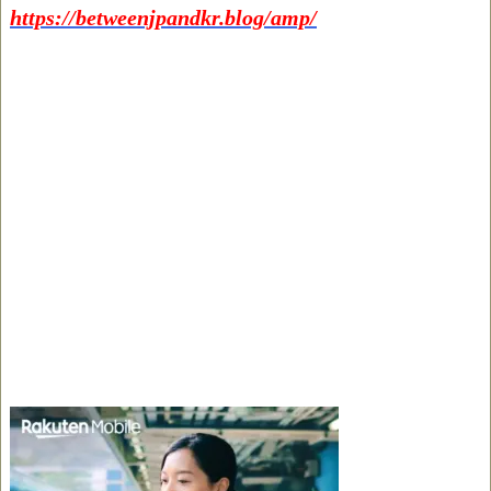
https://betweenjpandkr.blog/amp/