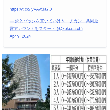
https://t.co/lyVAv5ia7O
— 銃とバッジを置いていけ＆ニチカン 共同運
営アカウントをスタート (@kokosatoh)
Apr 9, 2024