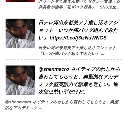
グリーン車で豚まん食べたセクシー女優・赤
井美希が謝罪「恥ずべき行為」 SNS休止 ...
日テレ河出奈都美アナ推し活オフシ
ョット「いつか痛バッグ組んでみた
い」 https://t.co/j3izNuWNGS
日テレ河出奈都美アナ推し活オフショット
「いつか痛バッグ組んでみたい」 ...
@shenmacro ネイティブのわしから
言わしてもらうと、典型的なアカデ
ミック型英語力で語彙も乏しい。進
次郎は勢い型だけど。
@shenmacro ネイティブのわしから言わしてもらうと、典型
的なアカデミック ...