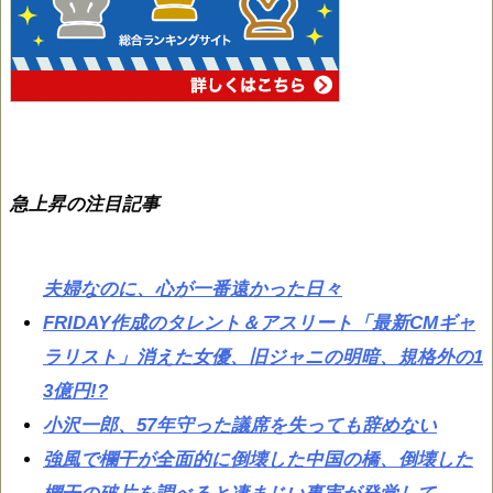
急上昇の注目記事
夫婦なのに、心が一番遠かった日々
FRIDAY作成のタレント＆アスリート「最新CMギャ
ラリスト」消えた女優、旧ジャニの明暗、規格外の1
3億円!?
小沢一郎、57年守った議席を失っても辞めない
強風で欄干が全面的に倒壊した中国の橋、倒壊した