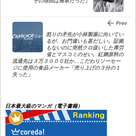
その理由は簡単だった」

Prev
怒りの矛先が小林製薬に向いてい
るが、お門違いも甚だしい。証拠
もないのに突然クロ扱いした厚労
省とマスコミのせい。紅麹原料の
流通先は３万３０００社か…こだわりソーセー
ジに使用の食品メーカー「売り上げの３分の１
失った」
日本最大級のマンガ（電子書籍）