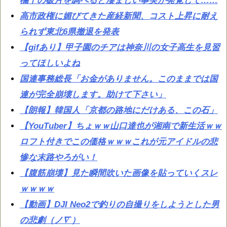
欄干の破片を調べると凄まじい事実が発覚して……
高市政権に媚びてきた産経新聞、コスト上昇に耐え
られず東北6県撤退を発表
【gifあり】甲子園のチアは神奈川の女子高生を見習
ってほしいよね
国連事務総長「お金がありません。このままでは国
連が完全崩壊します。助けて下さい」
【朗報】韓国人「京都の路地にだけある、この石」
【YouTuber】ちょｗｗ山口達也が湘南で新生活ｗｗ
ロフト付きでこの価格ｗｗｗこれが元アイドルの悲
惨な末路やろがい！
【腹筋崩壊】見た瞬間吹いた画像を貼っていくスレ
ｗｗｗｗ
【動画】DJI Neo2で釣りの自撮りをしようとした男
の悲劇（ノ∇`）