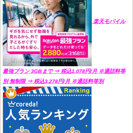
楽天モバイル
最強プラン 3GBまで ⇒ 税込1,078円/月
※通話料等
別 無制限 ⇒ 税込3,278円/月 ※通話料等別