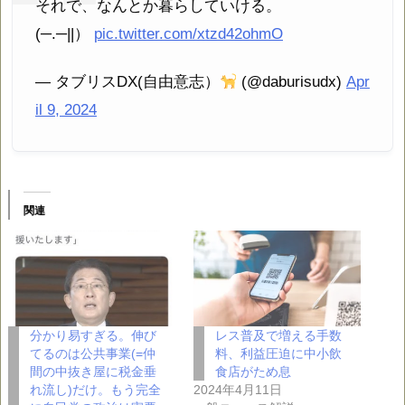
それで、なんとか暮らしていける。
(⁠─⁠.⁠─⁠|⁠|⁠）
pic.twitter.com/xtzd42ohmO
— タブリスDX(自由意志）
(@daburisudx)
Apr
il 9, 2024
関連
分かり易すぎる。伸び
レス普及で増える手数
てるのは公共事業(=仲
料、利益圧迫に中小飲
間の中抜き屋に税金垂
食店がため息
れ流し)だけ。もう完全
2024年4月11日