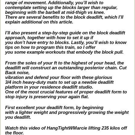
range of movement. Additionally, you’ll wish to
contemplate setting up the blocks larger than regular,
beginning with the barbell at mid-thigh vs knee.
There are several benefits to the block deadlift, which I’ll
explain additional on this article.
I’ll also present a step-by-step guide on the block deadlift
approach, together with how to set it up if
you don’t have entry to blocks. Lastly, you’ll wish to know
tips on how to program this train, so I offer
you some example workouts that embody the block pull.
From the soles of your ft to the highest of your head, the
deadlift will construct an outstanding posterior chain. Cut
Back noise,
vibration and defend your floor with these glorious
3/4 inch heavy-duty mats to set up a newbie deadlift
platform in your residence deadlift studio.
One of the most crucial features of proper deadlift form to
stop injury is preserving your again flat.
First excellent your deadlift form, by beginning
with a lighter weight and progressively growing the weight
you deadlift.
Watch this video of HangTightWMarcie lifting 235 kilos off
the floor.