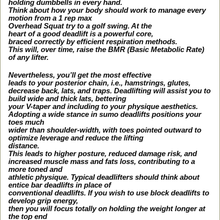
holding dumbbells in every hand.
Think about how your body should work to manage every
motion from a 1 rep max
Overhead Squat try to a golf swing. At the
heart of a good deadlift is a powerful core,
braced correctly by efficient respiration methods.
This will, over time, raise the BMR (Basic Metabolic Rate)
of any lifter.
Nevertheless, you’ll get the most effective
leads to your posterior chain, i.e., hamstrings, glutes,
decrease back, lats, and traps. Deadlifting will assist you to
build wide and thick lats, bettering
your V-taper and including to your physique aesthetics.
Adopting a wide stance in sumo deadlifts positions your
toes much
wider than shoulder-width, with toes pointed outward to
optimize leverage and reduce the lifting
distance.
This leads to higher posture, reduced damage risk, and
increased muscle mass and fats loss, contributing to a
more toned and
athletic physique. Typical deadlifters should think about
entice bar deadlifts in place of
conventional deadlifts. If you wish to use block deadlifts to
develop grip energy,
then you will focus totally on holding the weight longer at
the top end