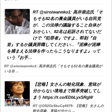
RT @siroiwannko1: 高井崇志氏「そ
もそも82名の裏金議員がいる自民党
が、この法律の議論すること自体が
おかしい、82名は起訴されてないだ
けで『犯罪者』ですよ、即刻『自
首』するか議員辞職してください…『泥棒が泥棒
を捕まえる法律を作ったらこうなりますよ』って
いう『お手…
RT @siroiwannko1: 高井崇志氏「そもそも82名の裏金議員が
いる自 ...
【悲報】女さんの蛙化現象、意味が
分からない境地まで限界突破してし
まう https://t.co/EDbLyxSRgW
RT @O52Oc5kuCq4975: 【悲報】 女さんの
蛙化現象、意味が分から ...