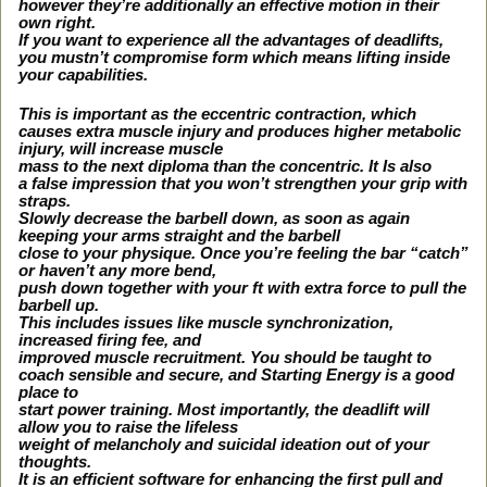
however they’re additionally an effective motion in their
own right.
If you want to experience all the advantages of deadlifts,
you mustn’t compromise form which means lifting inside
your capabilities.
This is important as the eccentric contraction, which
causes extra muscle injury and produces higher metabolic
injury, will increase muscle
mass to the next diploma than the concentric. It Is also
a false impression that you won’t strengthen your grip with
straps.
Slowly decrease the barbell down, as soon as again
keeping your arms straight and the barbell
close to your physique. Once you’re feeling the bar “catch”
or haven’t any more bend,
push down together with your ft with extra force to pull the
barbell up.
This includes issues like muscle synchronization,
increased firing fee, and
improved muscle recruitment. You should be taught to
coach sensible and secure, and Starting Energy is a good
place to
start power training. Most importantly, the deadlift will
allow you to raise the lifeless
weight of melancholy and suicidal ideation out of your
thoughts.
It is an efficient software for enhancing the first pull and