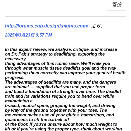
返信
より:
http://forums.cgb.designknights.com/
2025年3月23日 9:57 PM
In this expert review, we analyze, critique, and increase
on Dr. Pak’s strategy to deadlifting, exploring the
necessary
thing advantages of this iconic raise. We’ll walk you
through what muscle tissue deadlifts goal and the way
performing them correctly can improve your general health
progress.
The advantages of deadlifts are many, and the dangers
are minimal — supplied that you use proper form
and build a foundation of strength over time. The deadlift
train and its variations require you to bend over while
maintaining a
braced, neutral spine, gripping the weight, and driving
by way of the ground together with your toes. The
movement makes use of your glutes, hamstrings, and
quadriceps to lift the barbell off
of the floor. If you’re unsure about how much weight to
lift or if you’re using the proper type, think about working