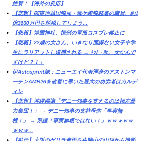
絶賛！【海外の反応】
【悲報】関東信越国税局・竜ケ崎税務署の職員、約1
億3600万円を脱税してしまう…
【悲報】靖国神社、恒例の軍服コスプレ禁止に
【悲報】22歳の女さん、いきなり面識ない女子中学
生にラリアットし逮捕される → ﾈｯﾄ「私、女なんで
すけど？！」
伊Autosprint誌：ニューエイ代表渾身のアストンマ
ーチンAMR26を改善に導いた最大の功労者はカルデ
ィレ
【悲報】沖縄県議「デニー知事を支えるのは極左暴
力集団！」 → デニー知事の支持母体「事実無
根！」 → 県議「事実無根ではない！」ｗｗｗｗｗ
ｗｗｗ...
【動画】大阪のゲリラ豪雨を生駒山の山頂から撮影