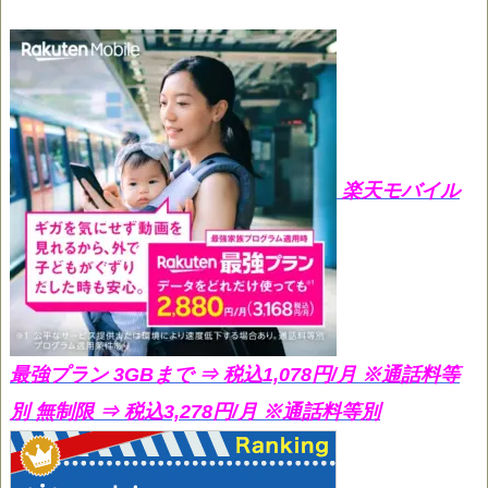
楽天モバイル
最強プラン 3GBまで ⇒ 税込1,078円/月
※通話料等
別 無制限 ⇒ 税込3,278円/月 ※通話料等別