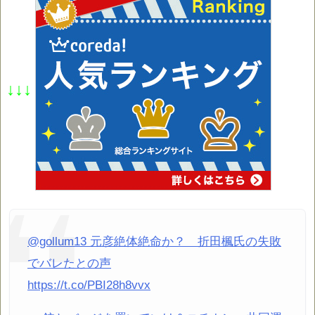
↓↓↓
@gollum13 元彦絶体絶命か？ 折田楓氏の失敗
でバレたとの声
https://t.co/PBI28h8vvx