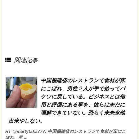

関連記事
中国福建省のレストランで食材が床
にこぼれ、男性２人が手で拾ってバ
ケツに戻している。ビジネスとは信
用と評価にある事を、彼らは未だに
理解できていない。恐らく未来永劫
出来やしない。
RT @martytaka777: 中国福建省のレストランで食材が床にこ
ぼれ、男 ...