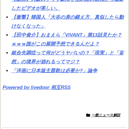
したビデオが美しい。
【衝撃】韓国人「大谷の肩の鍛え方、真似したら動
けなくなった」
【田中俊介】おまえら「VIVANT」第13話見たか？
ｗｗｗ誰がこの展開予想できるんだよ？
統合失調症って何がどうヤバいの？「現実」と「妄
想」の境界が崩れるってマジ？
「洋画に日本版主題歌は必要か?」論争
Powered by livedoor 相互RSS

一般ニュース解説