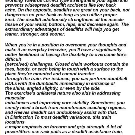
Working Towards correct type strengthens your again and
prevents widespread deadlift accidents like low back
ache. On the opposite, deadlifts are great on your back, not
dangerous on your back as long as you utilize proper
kind. The deadlift additionally strengthens all the muscle
tissue of your waist, bottom, hips, and decrease again. The
extraordinary advantages of deadlifts will help you get
leaner, stronger, and sooner.
When you’re in a position to overcome your thoughts and
make it an everyday behavior, you’ll have a significantly
better likelihood of having the flexibility to overcome life’s
difficult
(perceived) challenges. Closed chain workouts contain the
toes, hands, or each being in touch with a surface to the
place they’re mounted and cannot transfer
through the train. For instance, you can perform dumbbell
RDLs with the dumbbells immediately in entrance of
the shins, angled slightly, or even by the side.
The exercise’s unilateral nature also aids in addressing
muscular
imbalances and improving core stability. Sometimes, you
simply need a break from monotonous coaching regimes,
and Reeves deadlift can undoubtedly assist with that.
In Distinction To most deadlift variations, this train
locations
a major emphasis on forearm and grip strength. A lot of
powerlifters use rack pulls as a deadlift assistance train,