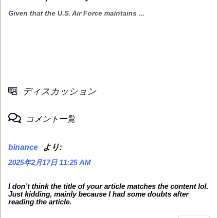
Given that the U.S. Air Force maintains ...
ディスカッション
コメント一覧
より:
binance
2025年2月17日 11:25 AM
I don’t think the title of your article matches the content lol.
Just kidding, mainly because I had some doubts after
reading the article.