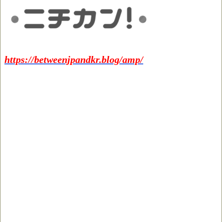
https://betweenjpandkr.blog/amp/