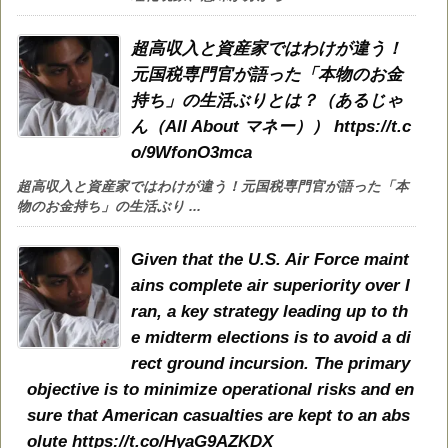
超高収入と資産家ではわけが違う！
元国税専門官が語った「本物のお金
持ち」の生活ぶりとは？（あるじゃ
ん（All About マネー）） https://t.c
o/9WfonO3mca
超高収入と資産家ではわけが違う！元国税専門官が語った「本
物のお金持ち」の生活ぶり ...
Given that the U.S. Air Force maint
ains complete air superiority over I
ran, a key strategy leading up to th
e midterm elections is to avoid a di
rect ground incursion. The primary
objective is to minimize operational risks and en
sure that American casualties are kept to an abs
olute https://t.co/HyaG9AZKDX