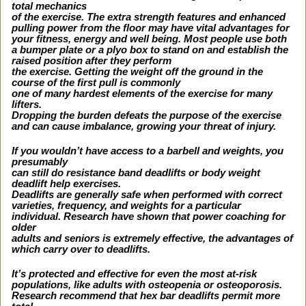
total mechanics
of the exercise. The extra strength features and enhanced
pulling power from the floor may have vital advantages for
your fitness, energy and well being. Most people use both
a bumper plate or a plyo box to stand on and establish the
raised position after they perform
the exercise. Getting the weight off the ground in the
course of the first pull is commonly
one of many hardest elements of the exercise for many
lifters.
Dropping the burden defeats the purpose of the exercise
and can cause imbalance, growing your threat of injury.
If you wouldn’t have access to a barbell and weights, you
presumably
can still do resistance band deadlifts or body weight
deadlift help exercises.
Deadlifts are generally safe when performed with correct
varieties, frequency, and weights for a particular
individual. Research have shown that power coaching for
older
adults and seniors is extremely effective, the advantages of
which carry over to deadlifts.
It’s protected and effective for even the most at-risk
populations, like adults with osteopenia or osteoporosis.
Research recommend that hex bar deadlifts permit more