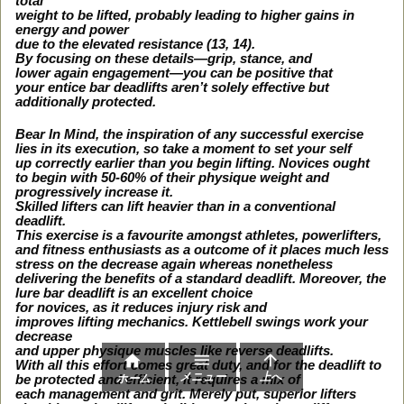
total
weight to be lifted, probably leading to higher gains in
energy and power
due to the elevated resistance (13, 14).
By focusing on these details—grip, stance, and
lower again engagement—you can be positive that
your entice bar deadlifts aren’t solely effective but
additionally protected.
Bear In Mind, the inspiration of any successful exercise
lies in its execution, so take a moment to set your self
up correctly earlier than you begin lifting. Novices ought
to begin with 50-60% of their physique weight and
progressively increase it.
Skilled lifters can lift heavier than in a conventional
deadlift.
This exercise is a favourite amongst athletes, powerlifters,
and fitness enthusiasts as a outcome of it places much less
stress on the decrease again whereas nonetheless
delivering the benefits of a standard deadlift. Moreover, the
lure bar deadlift is an excellent choice
for novices, as it reduces injury risk and
improves lifting mechanics. Kettlebell swings work your
decrease
and upper physique muscles like reverse deadlifts.



With all this effort comes great duty, and for the deadlift to
メニュー
上へ
ホーム
be protected and efficient, it requires a mix of
each management and grit. Merely put, superior lifters