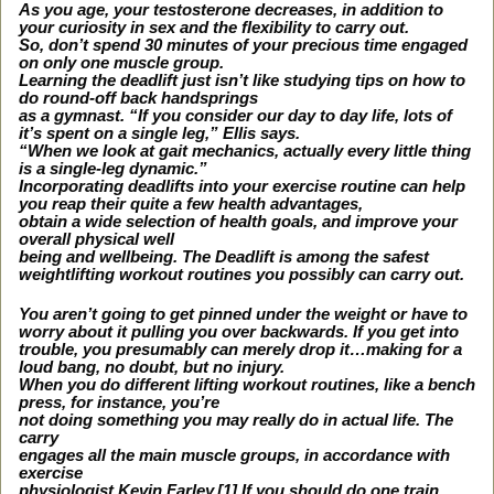
As you age, your testosterone decreases, in addition to
your curiosity in sex and the flexibility to carry out.
So, don’t spend 30 minutes of your precious time engaged
on only one muscle group.
Learning the deadlift just isn’t like studying tips on how to
do round-off back handsprings
as a gymnast. “If you consider our day to day life, lots of
it’s spent on a single leg,” Ellis says.
“When we look at gait mechanics, actually every little thing
is a single-leg dynamic.”
Incorporating deadlifts into your exercise routine can help
you reap their quite a few health advantages,
obtain a wide selection of health goals, and improve your
overall physical well
being and wellbeing. The Deadlift is among the safest
weightlifting workout routines you possibly can carry out.
You aren’t going to get pinned under the weight or have to
worry about it pulling you over backwards. If you get into
trouble, you presumably can merely drop it…making for a
loud bang, no doubt, but no injury.
When you do different lifting workout routines, like a bench
press, for instance, you’re
not doing something you may really do in actual life. The
carry
engages all the main muscle groups, in accordance with
exercise
physiologist Kevin Farley.[1] If you should do one train,