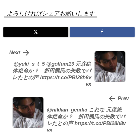
よろしければシェアお願いします

Next
@yuki_s_t_5 @gollum13 元彦絶
体絶命か？ 折田楓氏の失敗でバ
レたとの声 https://t.co/PBI28h8v
vx

Prev
@nikkan_gendai これな 元彦絶
体絶命か？ 折田楓氏の失敗でバ
レたとの声 https://t.co/PBI28h8v
vx