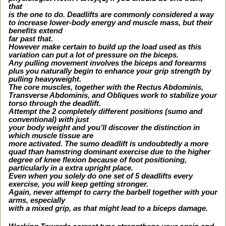
that
is the one to do. Deadlifts are commonly considered a way
to increase lower-body energy and muscle mass, but their
benefits extend
far past that.
However make certain to build up the load used as this
variation can put a lot of pressure on the biceps.
Any pulling movement involves the biceps and forearms
plus you naturally begin to enhance your grip strength by
pulling heavyweight.
The core muscles, together with the Rectus Abdominis,
Transverse Abdominis, and Obliques work to stabilize your
torso through the deadlift.
Attempt the 2 completely different positions (sumo and
conventional) with just
your body weight and you’ll discover the distinction in
which muscle tissue are
more activated. The sumo deadlift is undoubtedly a more
quad than hamstring dominant exercise due to the higher
degree of knee flexion because of foot positioning,
particularly in a extra upright place.
Even when you solely do one set of 5 deadlifts every
exercise, you will keep getting stronger.
Again, never attempt to carry the barbell together with your
arms, especially
with a mixed grip, as that might lead to a biceps damage.