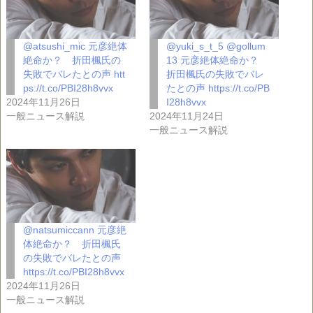
@atsushi_mic 元彦絶体
@yuki_s_t_5 @gollum
絶命か？ 折田楓氏の
13 元彦絶体絶命か？
失敗でバレたとの声 htt
折田楓氏の失敗でバレ
ps://t.co/PBI28h8vvx
たとの声 https://t.co/PB
2024年11月26日
I28h8vvx
一般ニュース解説
2024年11月24日
一般ニュース解説
@natsumiccann 元彦絶
体絶命か？ 折田楓氏
の失敗でバレたとの声
https://t.co/PBI28h8vvx
2024年11月26日
一般ニュース解説