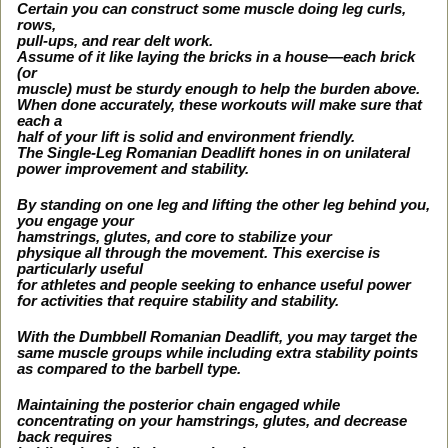
Certain you can construct some muscle doing leg curls,
rows,
pull-ups, and rear delt work.
Assume of it like laying the bricks in a house—each brick
(or
muscle) must be sturdy enough to help the burden above.
When done accurately, these workouts will make sure that
each a
half of your lift is solid and environment friendly.
The Single-Leg Romanian Deadlift hones in on unilateral
power improvement and stability.
By standing on one leg and lifting the other leg behind you,
you engage your
hamstrings, glutes, and core to stabilize your
physique all through the movement. This exercise is
particularly useful
for athletes and people seeking to enhance useful power
for activities that require stability and stability.
With the Dumbbell Romanian Deadlift, you may target the
same muscle groups while including extra stability points
as compared to the barbell type.
Maintaining the posterior chain engaged while
concentrating on your hamstrings, glutes, and decrease
back requires