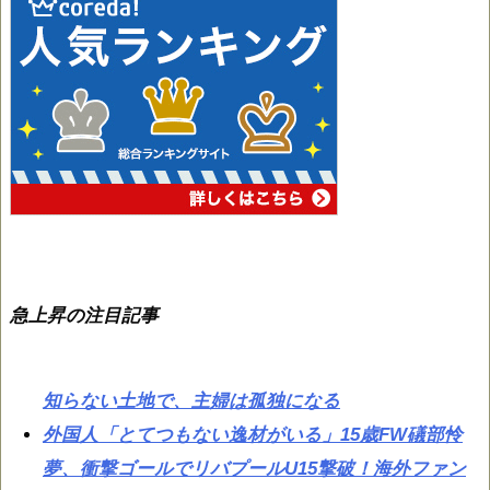
急上昇の注目記事
知らない土地で、主婦は孤独になる
外国人「とてつもない逸材がいる」15歳FW礒部怜
夢、衝撃ゴールでリバプールU15撃破！海外ファン