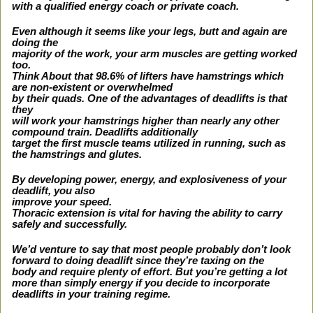
with a qualified energy coach or private coach.
Even although it seems like your legs, butt and again are
doing the
majority of the work, your arm muscles are getting worked
too.
Think About that 98.6% of lifters have hamstrings which
are non-existent or overwhelmed
by their quads. One of the advantages of deadlifts is that
they
will work your hamstrings higher than nearly any other
compound train. Deadlifts additionally
target the first muscle teams utilized in running, such as
the hamstrings and glutes.
By developing power, energy, and explosiveness of your
deadlift, you also
improve your speed.
Thoracic extension is vital for having the ability to carry
safely and successfully.
We’d venture to say that most people probably don’t look
forward to doing deadlift since they’re taxing on the
body and require plenty of effort. But you’re getting a lot
more than simply energy if you decide to incorporate
deadlifts in your training regime.