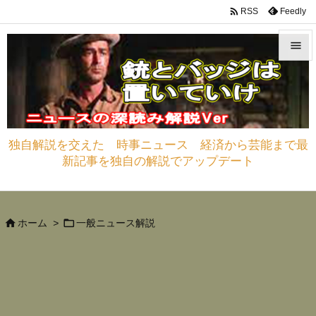

Feedly
RSS


メニュ

サイド
独自解説を交えた 時事ニュース 経済から芸能まで最

新記事を独自の解説でアップデート
前へ

次へ



ホーム
>
一般ニュース解説
検索