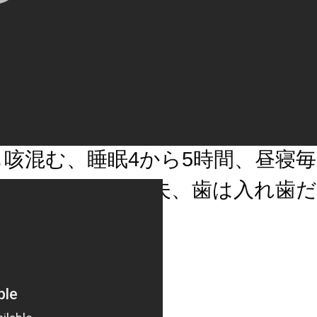
akunojob うちの義理の親父、96
くなった。毎日焼酎3杯、お好み焼
蕎麦、もつ焼き、寿司のルーティン
動せずに漫画ばっか描いてた、タ
60で肺がんでやめた。喘息持ちで
も咳混む、睡眠4から5時間、昼寝
0分くらい。足腰丈夫、歯は入れ歯
。
5年12月9日