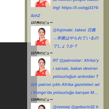
ing! https://t.co/qg31Yb
8zhZ
137件のビュー
@fujimaki_takesi 日株
→米株はやられているの
でしょうか？
117件のビュー
RT @patronlar: Afrika’y
ı sarsan, bakan deviren
yolsuzluğun ardından T
ürk patron çıktı Afrika gazeteleri ad
ı Kongo’da yolsuzluğa karışan M…
110件のビュー
@nnmwj @goburin32 h