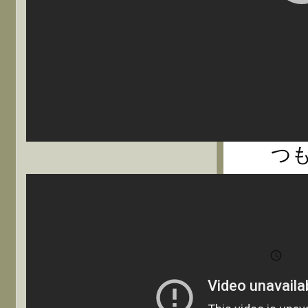
@b
亡
と
運
は
つ
1
け

202