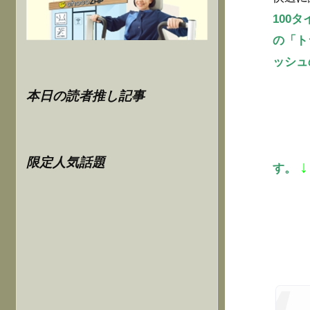
100
の「ト
ッシュ
本日の読者推し記事
限定人気話題
↓
す。