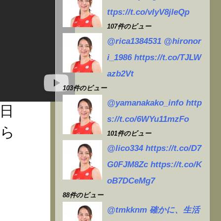
歳で
ttps://t.co/vIyV8jleQp
き
107件のビュー
@rica1384531 @hironor
、
i_1986 https://t.co/TJLW
バコ
azb2Vt
い
103件のビュー
@yamanakako_info http
毎日
s://t.co/6WYu11mzFo
だら
101件のビュー
@lico334 https://t.co/D7
G0FJM8Zc https://t.co/K
oB7DCeMg7
88件のビュー
@tmkknm 確かに、生活