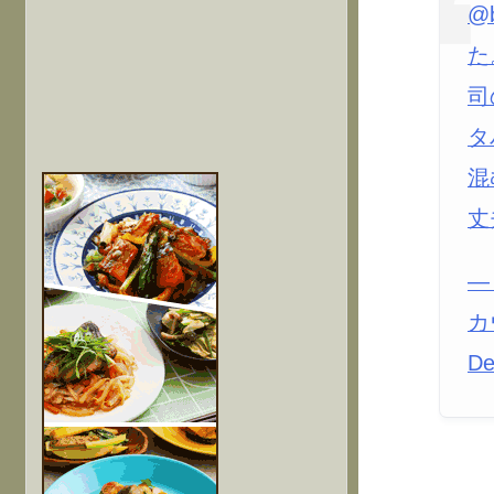
@
た
司
タ
混
丈
—
カ
De