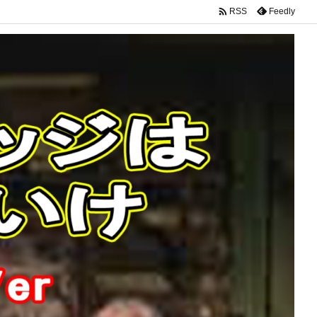

Feedly
RSS