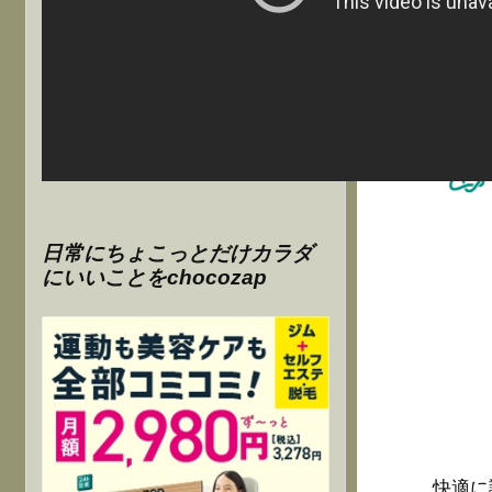
日常にちょこっとだけカラダ
にいいことをchocozap
快適に