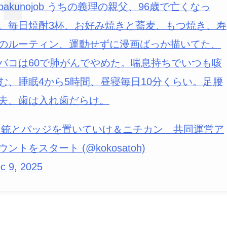
bakunojob うちの義理の親父、96歳で亡くなっ
。毎日焼酎3杯、お好み焼きと蕎麦、もつ焼き、寿
のルーティン、運動せずに漫画ばっか描いてた、
バコは60で肺がんでやめた。喘息持ちでいつも咳
む、睡眠4から5時間、昼寝毎日10分くらい。足腰
夫、歯は入れ歯だらけ。
 銃とバッジを置いていけ＆ニチカン 共同運営ア
ウントをスタート (@kokosatoh)
c 9, 2025