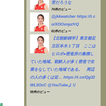
苦だろうな
74件のビュー
@jkkwatcher https://t.c
o/XOOxnpzfrQ
61件のビュー
【北朝鮮雑学】東京都足
立区本木１丁目 ここは
ヒロポ●密造所の集積し
ていた地域。朝鮮人が多く密造で生
業をなしていた地域である。 周辺
の人の多くは近… https://t.co/Qg32
WL5OcC @YouTubeより
58件のビュー
週