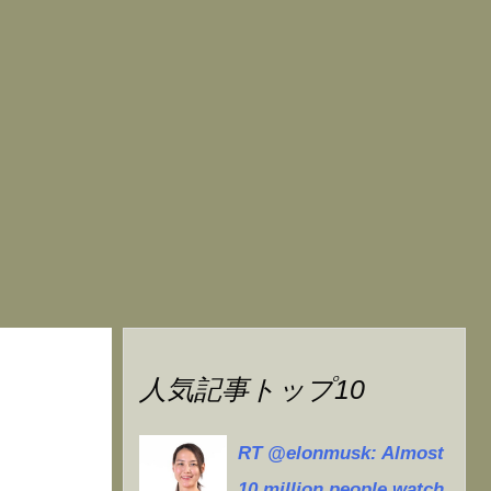
人気記事トップ10
RT @elonmusk: Almost
10 million people watch