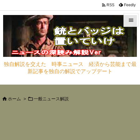

Feedly
RSS


メニュ

サイド
独自解説を交えた 時事ニュース 経済から芸能まで最

新記事を独自の解説でアップデート
前へ

次へ



ホーム
>
一般ニュース解説
検索