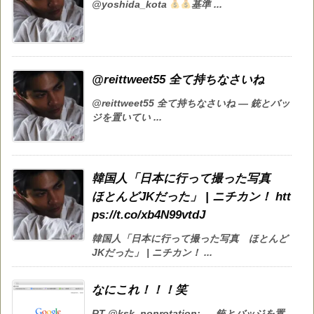
@yoshida_kota
基準 ...
@reittweet55 全て持ちなさいね
@reittweet55 全て持ちなさいね — 銃とバッ
ジを置いてい ...
韓国人「日本に行って撮った写真
ほとんどJKだった」 | ニチカン！ htt
ps://t.co/xb4N99vtdJ
韓国人「日本に行って撮った写真 ほとんど
JKだった」 | ニチカン！ ...
なにこれ！！！笑
RT @ksk_nonrotation: — 銃とバッジを置