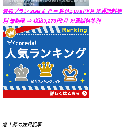
最強プラン 3GBまで ⇒ 税込1,078円/月
※通話料等
別 無制限 ⇒ 税込3,278円/月 ※通話料等別
急上昇の注目記事