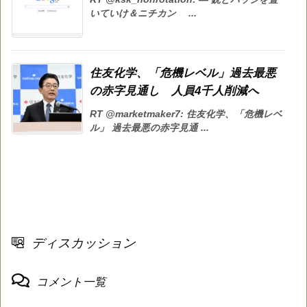
いていけ＆ニチカン ...
住友化学、「危機レベル」過去最悪
の赤字見通し 人員4千人削減へ
RT @marketmaker7: 住友化学、「危機レベ
ル」 過去最悪の赤字見通 ...
ディスカッション
コメント一覧