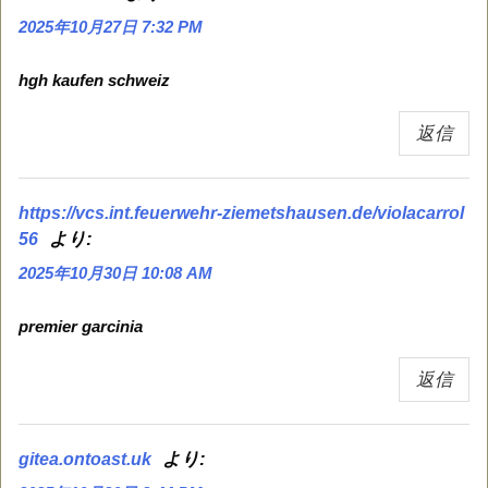
2025年10月27日 7:32 PM
hgh kaufen schweiz
返信
https://vcs.int.feuerwehr-ziemetshausen.de/violacarrol
より:
56
2025年10月30日 10:08 AM
premier garcinia
返信
より:
gitea.ontoast.uk