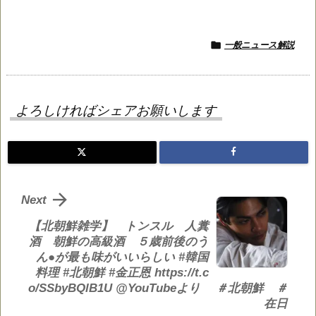

一般ニュース解説
よろしければシェアお願いします

Next
【北朝鮮雑学】 トンスル 人糞
酒 朝鮮の高級酒 ５歳前後のう
ん●が最も味がいいらしい #韓国
料理 #北朝鮮 #金正恩 https://t.c
o/SSbyBQlB1U @YouTubeより ＃北朝鮮 ＃
在日