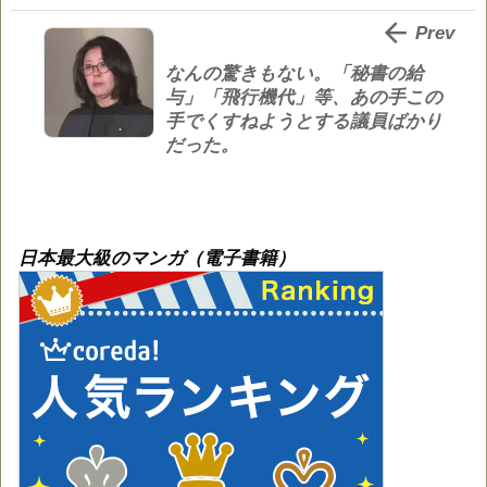

Prev
なんの驚きもない。「秘書の給
与」「飛行機代」等、あの手この
手でくすねようとする議員ばかり
だった。
日本最大級のマンガ（電子書籍）