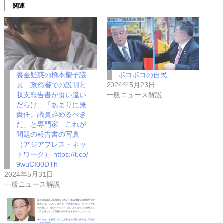
関連
裏金疑惑の橋本聖子議
ボコボコの自民
員 政倫審での説明と
2024年5月23日
収支報告書が食い違い
一般ニュース解説
だらけ 「あまりに無
責任。議員辞めるべき
だ」と専門家 これが
問題の報告書の写真
（アジアプレス・ネッ
トワーク） https://t.co/
9wuCI00DTh
2024年5月31日
一般ニュース解説