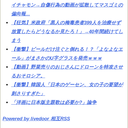
イチャモン→自傷行為の動画が拡散してマスゴミの
偏向報...
【狂気】米政府「黒人の梅毒患者399人を治療せず
放置したらどうなるか見たろ！」→40年間続けてし
まう
【衝撃】ビールだけ注ぐと倒れる！？「よなよなエ
ール」がまさかのU字グラスを発売ｗｗｗ
【動画】野菜売りのおじさんにドローンを特攻させ
るおそロシア。
【衝撃】韓国人「日本のゲーセン、女の子の要望が
刺さりすぎた」
「洋画に日本版主題歌は必要か?」論争
Powered by livedoor 相互RSS