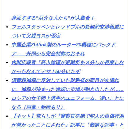
身近すぎる“厄介な人たち”が大集合！
フェルスタッペンとレッドブルの新契約交渉報道に
ついて父親ヨスが否定
中国企業Zbtlink製のルーター20機種にバックド
ア… 外部から完全制御のおそれ
内閣広報官「高市総理が避難所を３分しか視察しな
かったなんてデマ！50分いたぞ
消費税減税に反対していた財務省の面目が丸潰れ
に、減税が決まった途端に市場が動き出したが……
ロシアの女子陸上選手のユニフォーム、凄いことに
なる（画像・動画あり）
【ネット】荒らしが『警察官発砲で犯人の自傷行為
が無かったことにされた』記事に「難癖な記事」と