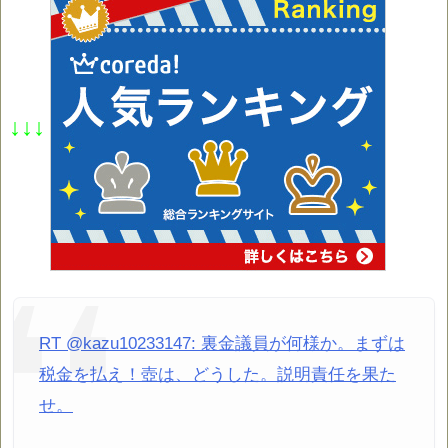
↓↓↓
RT @kazu10233147: 裏金議員が何様か。まずは
税金を払え！壺は、どうした。説明責任を果た
せ。