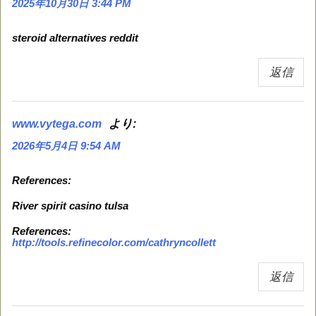
2025年10月30日 3:44 PM
steroid alternatives reddit
返信
より:
www.vytega.com
2026年5月4日 9:54 AM
References:
River spirit casino tulsa
References:
http://tools.refinecolor.com/cathryncollett
返信