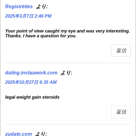
より:
Registrēties
2025年3月7日 2:46 PM
Your point of view caught my eye and was very interesting.
Thanks. I have a question for you.
返信
より:
dating.instaawork.com
2025年10月27日 6:35 AM
legal weight gain steroids
返信
より:
zudate.com