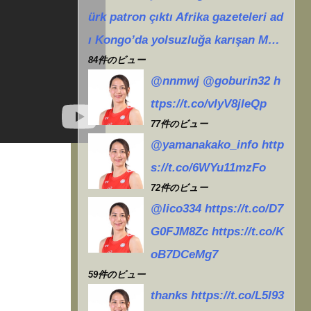
始
ürk patron çıktı Afrika gazeteleri ad
ı Kongo’da yolsuzluğa karışan M…
84件のビュー
@nnmwj @goburin32 h
ttps://t.co/vIyV8jleQp
77件のビュー
@yamanakako_info http
s://t.co/6WYu11mzFo
72件のビュー
@lico334 https://t.co/D7
G0FJM8Zc https://t.co/K
oB7DCeMg7
59件のビュー
thanks https://t.co/L5l93