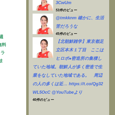
3CwUm
53件のビュー
@tmkknm 確かに、生活
苦だろうな
45件のビュー
週
【北朝鮮雑学】東京都足
無料
立区本木１丁目 ここは
クラ
ヒロポ●密造所の集積し
ま
ていた地域。朝鮮人が多く密造で生
業をなしていた地域である。 周辺
の人の多くは近… https://t.co/Qg32
WL5OcC @YouTubeより
40件のビュー