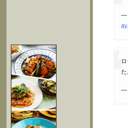
—
ay
ロ
た
— 