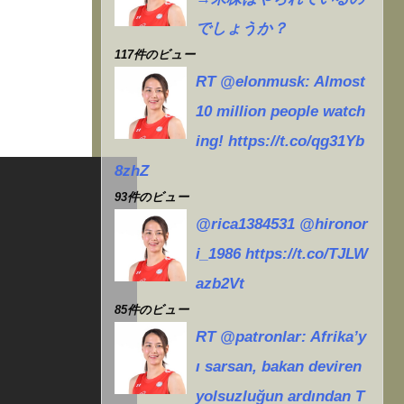
でしょうか？
117件のビュー
RT @elonmusk: Almost
10 million people watch
ing! https://t.co/qg31Yb
8zhZ
93件のビュー
@rica1384531 @hironor
i_1986 https://t.co/TJLW
azb2Vt
85件のビュー
RT @patronlar: Afrika’y
ı sarsan, bakan deviren
yolsuzluğun ardından T