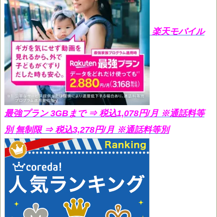
楽天モバイル
最強プラン 3GBまで ⇒ 税込1,078円/月
※通話料等
別 無制限 ⇒ 税込3,278円/月 ※通話料等別