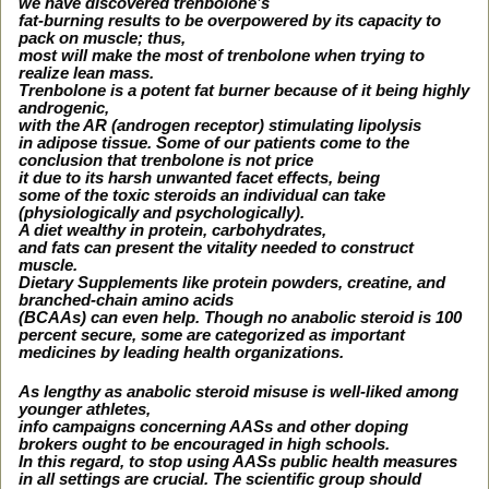
we have discovered trenbolone’s
fat-burning results to be overpowered by its capacity to
pack on muscle; thus,
most will make the most of trenbolone when trying to
realize lean mass.
Trenbolone is a potent fat burner because of it being highly
androgenic,
with the AR (androgen receptor) stimulating lipolysis
in adipose tissue. Some of our patients come to the
conclusion that trenbolone is not price
it due to its harsh unwanted facet effects, being
some of the toxic steroids an individual can take
(physiologically and psychologically).
A diet wealthy in protein, carbohydrates,
and fats can present the vitality needed to construct
muscle.
Dietary Supplements like protein powders, creatine, and
branched-chain amino acids
(BCAAs) can even help. Though no anabolic steroid is 100
percent secure, some are categorized as important
medicines by leading health organizations.
As lengthy as anabolic steroid misuse is well-liked among
younger athletes,
info campaigns concerning AASs and other doping
brokers ought to be encouraged in high schools.
In this regard, to stop using AASs public health measures
in all settings are crucial. The scientific group should