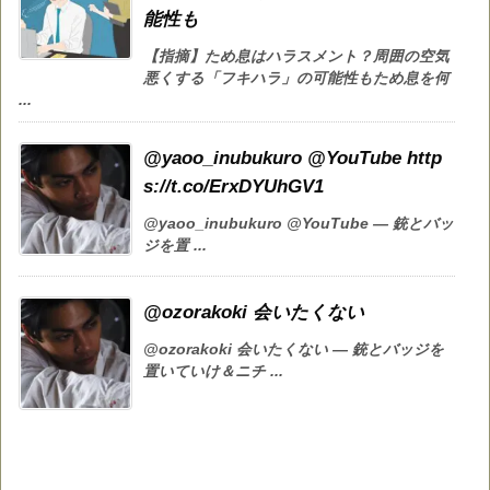
能性も
【指摘】ため息はハラスメント？周囲の空気
悪くする「フキハラ」の可能性もため息を何
...
@yaoo_inubukuro @YouTube http
s://t.co/ErxDYUhGV1
@yaoo_inubukuro @YouTube — 銃とバッ
ジを置 ...
@ozorakoki 会いたくない
@ozorakoki 会いたくない — 銃とバッジを
置いていけ＆ニチ ...