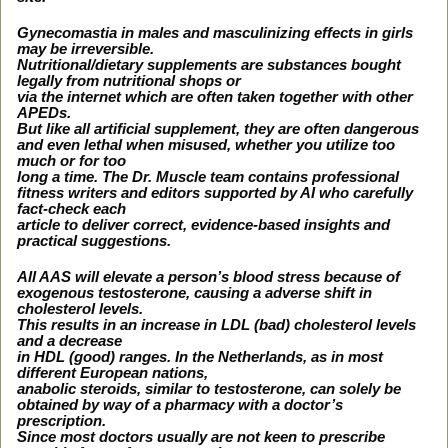
Gynecomastia in males and masculinizing effects in girls
may be irreversible.
Nutritional/dietary supplements are substances bought
legally from nutritional shops or
via the internet which are often taken together with other
APEDs.
But like all artificial supplement, they are often dangerous
and even lethal when misused, whether you utilize too
much or for too
long a time. The Dr. Muscle team contains professional
fitness writers and editors supported by AI who carefully
fact-check each
article to deliver correct, evidence-based insights and
practical suggestions.
All AAS will elevate a person’s blood stress because of
exogenous testosterone, causing a adverse shift in
cholesterol levels.
This results in an increase in LDL (bad) cholesterol levels
and a decrease
in HDL (good) ranges. In the Netherlands, as in most
different European nations,
anabolic steroids, similar to testosterone, can solely be
obtained by way of a pharmacy with a doctor’s
prescription.
Since most doctors usually are not keen to prescribe