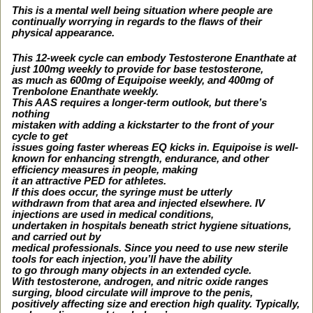
This is a mental well being situation where people are
continually worrying in regards to the flaws of their
physical appearance.
This 12-week cycle can embody Testosterone Enanthate at
just 100mg weekly to provide for base testosterone,
as much as 600mg of Equipoise weekly, and 400mg of
Trenbolone Enanthate weekly.
This AAS requires a longer-term outlook, but there’s
nothing
mistaken with adding a kickstarter to the front of your
cycle to get
issues going faster whereas EQ kicks in. Equipoise is well-
known for enhancing strength, endurance, and other
efficiency measures in people, making
it an attractive PED for athletes.
If this does occur, the syringe must be utterly
withdrawn from that area and injected elsewhere. IV
injections are used in medical conditions,
undertaken in hospitals beneath strict hygiene situations,
and carried out by
medical professionals. Since you need to use new sterile
tools for each injection, you’ll have the ability
to go through many objects in an extended cycle.
With testosterone, androgen, and nitric oxide ranges
surging, blood circulate will improve to the penis,
positively affecting size and erection high quality. Typically,