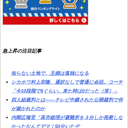
急上昇の注目記事
知らない土地で、主婦は孤独になる
シカホワ村上宗隆、通訳なしで普通に会話。コーチ
「今10段階で6ぐらい。来た時は0だった（笑）」
四人組裁判とは——テレビ中継された公開裁判で何
が裁かれたのか
内閣広報官「高市総理が避難所を３分しか視察しな
かったなんてデマ！50分いたぞ