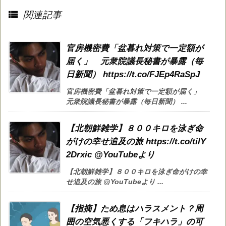

関連記事
官房機密費「盆暮れ対策で一定額が
届く」 元衆院議長秘書が暴露（毎
日新聞） https://t.co/FJEp4RaSpJ
官房機密費「盆暮れ対策で一定額が届く」
元衆院議長秘書が暴露（毎日新聞） ...
【北朝鮮雑学】８００キロを泳ぎ命
がけの幸せ追及の旅 https://t.co/tilY
2Drxic @YouTubeより
【北朝鮮雑学】８００キロを泳ぎ命がけの幸
せ追及の旅 @YouTubeより ...
【指摘】ため息はハラスメント？周
囲の空気悪くする「フキハラ」の可