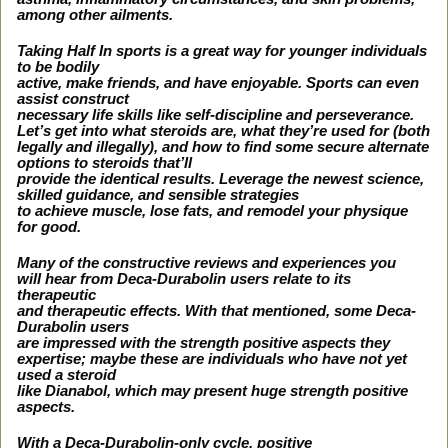
among other ailments.
Taking Half In sports is a great way for younger individuals
to be bodily
active, make friends, and have enjoyable. Sports can even
assist construct
necessary life skills like self-discipline and perseverance.
Let’s get into what steroids are, what they’re used for (both
legally and illegally), and how to find some secure alternate
options to steroids that’ll
provide the identical results. Leverage the newest science,
skilled guidance, and sensible strategies
to achieve muscle, lose fats, and remodel your physique
for good.
Many of the constructive reviews and experiences you
will hear from Deca-Durabolin users relate to its
therapeutic
and therapeutic effects. With that mentioned, some Deca-
Durabolin users
are impressed with the strength positive aspects they
expertise; maybe these are individuals who have not yet
used a steroid
like Dianabol, which may present huge strength positive
aspects.
With a Deca-Durabolin-only cycle, positive