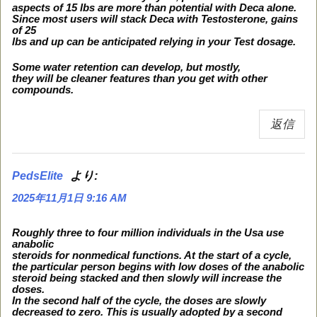
aspects of 15 lbs are more than potential with Deca alone.
Since most users will stack Deca with Testosterone, gains
of 25
lbs and up can be anticipated relying in your Test dosage.
Some water retention can develop, but mostly,
they will be cleaner features than you get with other
compounds.
返信
より:
PedsElite
2025年11月1日 9:16 AM
Roughly three to four million individuals in the Usa use
anabolic
steroids for nonmedical functions. At the start of a cycle,
the particular person begins with low doses of the anabolic
steroid being stacked and then slowly will increase the
doses.
In the second half of the cycle, the doses are slowly
decreased to zero. This is usually adopted by a second