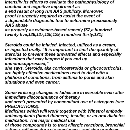
intensify its efforts to evaluate the pathophysiology of
conduct and cognitive impairment as
a end result of long run AAS publicity. Moreover,
proof is urgently required to assist the event of
a dependable diagnostic tool to determine precociously
AAS abuse
as properly as evidence-based remedy [57,a hundred
twenty five,126,127,128,129,a hundred thirty,131].
Steroids could be inhaled, injected, utilized as a cream,
or ingested orally. “It is important to limit the quantity of
steroids to prevent these unwanted effects and especially
infections that may happen if you end up
immunosuppressed,”
she says. Steroids, aka corticosteroids or glucocorticoids,
are highly effective medications used to deal with a
plethora of conditions, from asthma to pores and skin
situations and even cancer.
Some virilizing changes in ladies are irreversible even after
immediate discontinuance of therapy
and aren’t prevented by concomitant use of estrogens (see
PRECAUTIONS).
Medicines which will work together with Winstrol embody
anticoagulants (blood thinners), insulin, or an oral diabetes
medication. The major medical use
of those compounds is to treat allergic reactions, bronchial
asthma, inflammatory circumstances, and skin problems,