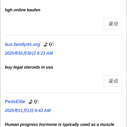
hgh online kaufen
返信
より:
lius.familyds.org
2025年10月30日 8:23 AM
buy legal steroids in usa
返信
より:
PedsElite
2025年11月1日 8:43 AM
Human progress hormone is typically used as a muscle