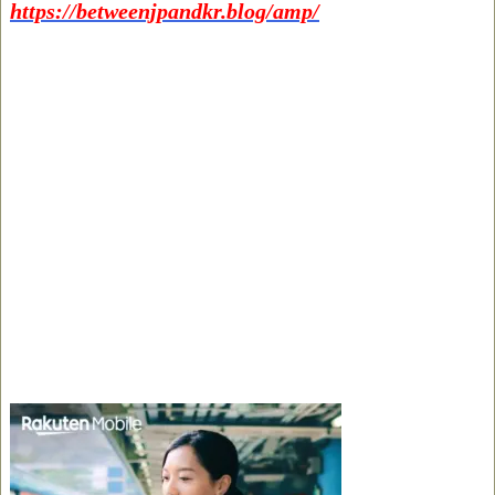
https://betweenjpandkr.blog/amp/