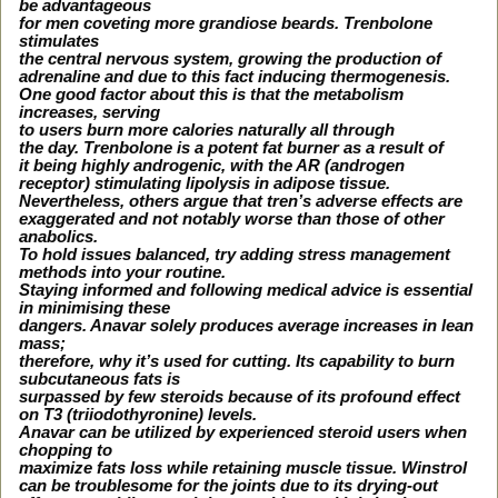
be advantageous
for men coveting more grandiose beards. Trenbolone
stimulates
the central nervous system, growing the production of
adrenaline and due to this fact inducing thermogenesis.
One good factor about this is that the metabolism
increases, serving
to users burn more calories naturally all through
the day. Trenbolone is a potent fat burner as a result of
it being highly androgenic, with the AR (androgen
receptor) stimulating lipolysis in adipose tissue.
Nevertheless, others argue that tren’s adverse effects are
exaggerated and not notably worse than those of other
anabolics.
To hold issues balanced, try adding stress management
methods into your routine.
Staying informed and following medical advice is essential
in minimising these
dangers. Anavar solely produces average increases in lean
mass;
therefore, why it’s used for cutting. Its capability to burn
subcutaneous fats is
surpassed by few steroids because of its profound effect
on T3 (triiodothyronine) levels.
Anavar can be utilized by experienced steroid users when
chopping to
maximize fats loss while retaining muscle tissue. Winstrol
can be troublesome for the joints due to its drying-out