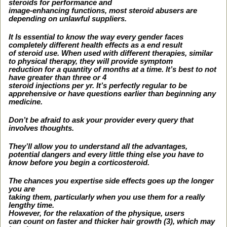
steroids for performance and
image-enhancing functions, most steroid abusers are
depending on unlawful suppliers.
It Is essential to know the way every gender faces
completely different health effects as a end result
of steroid use. When used with different therapies, similar
to physical therapy, they will provide symptom
reduction for a quantity of months at a time. It’s best to not
have greater than three or 4
steroid injections per yr. It’s perfectly regular to be
apprehensive or have questions earlier than beginning any
medicine.
Don’t be afraid to ask your provider every query that
involves thoughts.
They’ll allow you to understand all the advantages,
potential dangers and every little thing else you have to
know before you begin a corticosteroid.
The chances you expertise side effects goes up the longer
you are
taking them, particularly when you use them for a really
lengthy time.
However, for the relaxation of the physique, users
can count on faster and thicker hair growth (3), which may