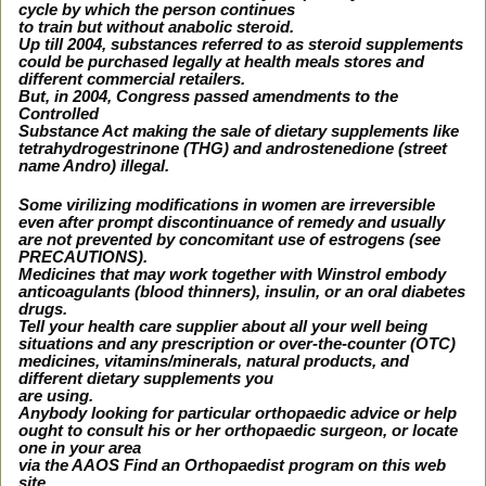
cycle by which the person continues
to train but without anabolic steroid.
Up till 2004, substances referred to as steroid supplements
could be purchased legally at health meals stores and
different commercial retailers.
But, in 2004, Congress passed amendments to the
Controlled
Substance Act making the sale of dietary supplements like
tetrahydrogestrinone (THG) and androstenedione (street
name Andro) illegal.
Some virilizing modifications in women are irreversible
even after prompt discontinuance of remedy and usually
are not prevented by concomitant use of estrogens (see
PRECAUTIONS).
Medicines that may work together with Winstrol embody
anticoagulants (blood thinners), insulin, or an oral diabetes
drugs.
Tell your health care supplier about all your well being
situations and any prescription or over-the-counter (OTC)
medicines, vitamins/minerals, natural products, and
different dietary supplements you
are using.
Anybody looking for particular orthopaedic advice or help
ought to consult his or her orthopaedic surgeon, or locate
one in your area
via the AAOS Find an Orthopaedist program on this web
site.