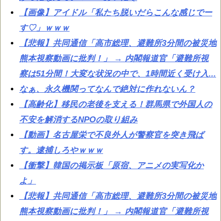
【画像】アイドル「私たち脱いだらこんな感じでー
す♡」ｗｗｗ
【悲報】共同通信「高市総理、避難所3分間の被災地
熊本視察動画に批判！」 → 内閣報道官「避難所視
察は51分間！大変な状況の中で、1時間近く受け入...
なぁ、永久機関ってなんで絶対に作れないん？
【高齢化】移民の老後を支える！群馬県で外国人の
不安を解消するNPOの取り組み
【動画】名古屋栄で不良外人が警察官を突き飛ば
す。逮捕しろやｗｗｗ
【衝撃】韓国の掲示板「原宿、アニメの実写化か
よ」
【悲報】共同通信「高市総理、避難所3分間の被災地
熊本視察動画に批判！」 → 内閣報道官「避難所視