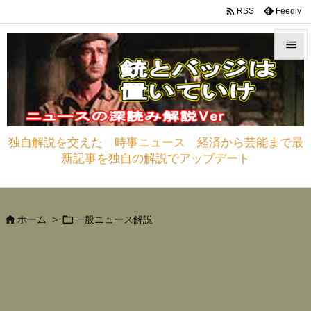

Feedly
RSS


メニュ

サイド
独自解説を交えた 時事ニュース 経済から芸能まで最

新記事を独自の解説でアップデート
前へ

次へ



ホーム
>
一般ニュース解説
検索