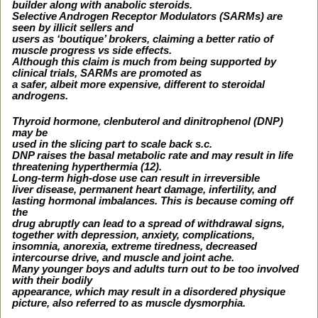
builder along with anabolic steroids.
Selective Androgen Receptor Modulators (SARMs) are
seen by illicit sellers and
users as ‘boutique’ brokers, claiming a better ratio of
muscle progress vs side effects.
Although this claim is much from being supported by
clinical trials, SARMs are promoted as
a safer, albeit more expensive, different to steroidal
androgens.
Thyroid hormone, clenbuterol and dinitrophenol (DNP)
may be
used in the slicing part to scale back s.c.
DNP raises the basal metabolic rate and may result in life
threatening hyperthermia (12).
Long‑term high‑dose use can result in irreversible
liver disease, permanent heart damage, infertility, and
lasting hormonal imbalances. This is because coming off
the
drug abruptly can lead to a spread of withdrawal signs,
together with depression, anxiety, complications,
insomnia, anorexia, extreme tiredness, decreased
intercourse drive, and muscle and joint ache.
Many younger boys and adults turn out to be too involved
with their bodily
appearance, which may result in a disordered physique
picture, also referred to as muscle dysmorphia.