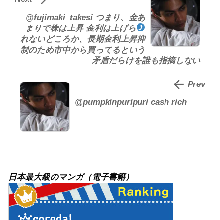
@fujimaki_takesi つまり、金あ
まりで株は上昇
金利は上げら
れないどころか、長期金利上昇抑
制のため市中から買ってるという
矛盾だらけを誰も指摘しない

Prev
@pumpkinpuripuri cash rich
日本最大級のマンガ（電子書籍）