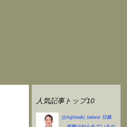
人気記事トップ10
@fujimaki_takesi 日株
→米株はやられているの