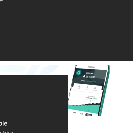
achibanat 次は誰かな？ きっと
々の姿を想像してやまない。
5年9月5日