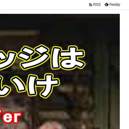

Feedly
RSS