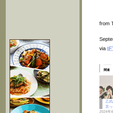
from T
Septe
via
IF
関連
乙武
言っ
2024年