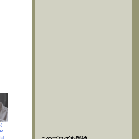
 @
et
が自
このブログを購読