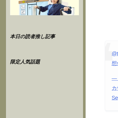
本日の読者推し記事
@
限定人気話題
想
—
カ
Se