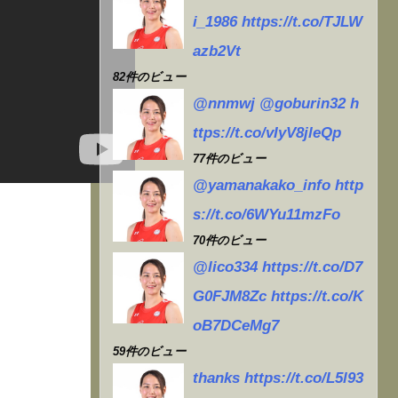
戦々
i_1986 https://t.co/TJLW
azb2Vt
82件のビュー
@nnmwj @goburin32 h
ttps://t.co/vIyV8jleQp
77件のビュー
@yamanakako_info http
s://t.co/6WYu11mzFo
70件のビュー
@lico334 https://t.co/D7
G0FJM8Zc https://t.co/K
oB7DCeMg7
59件のビュー
thanks https://t.co/L5l93