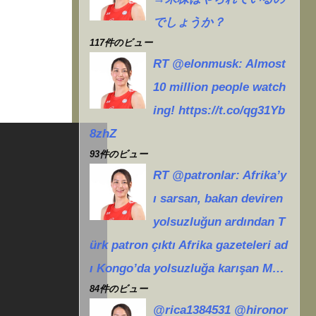
でしょうか？
117件のビュー
RT @elonmusk: Almost
10 million people watch
ing! https://t.co/qg31Yb
8zhZ
93件のビュー
RT @patronlar: Afrika’y
ı sarsan, bakan deviren
yolsuzluğun ardından T
ürk patron çıktı Afrika gazeteleri ad
ı Kongo’da yolsuzluğa karışan M…
84件のビュー
@rica1384531 @hironor