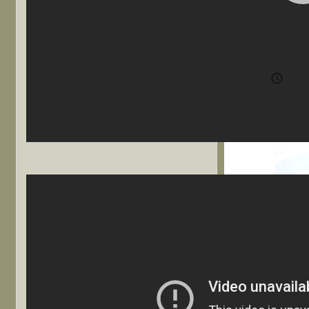
@t
恐

202