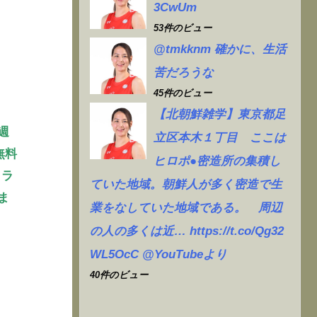
3CwUm
53件のビュー
@tmkknm 確かに、生活
苦だろうな
45件のビュー
【北朝鮮雑学】東京都足
週
立区本木１丁目 ここは
無料
ヒロポ●密造所の集積し
クラ
ていた地域。朝鮮人が多く密造で生
ま
業をなしていた地域である。 周辺
の人の多くは近… https://t.co/Qg32
WL5OcC @YouTubeより
40件のビュー