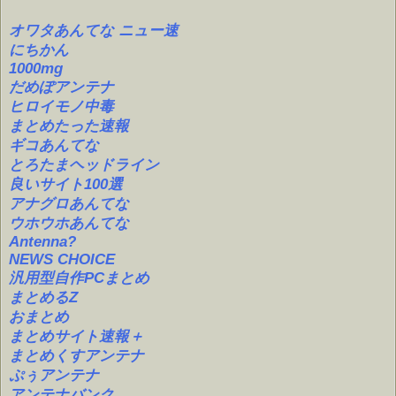
オワタあんてな ニュー速
にちかん
1000mg
だめぽアンテナ
ヒロイモノ中毒
まとめたった速報
ギコあんてな
とろたまヘッドライン
良いサイト100選
アナグロあんてな
ウホウホあんてな
Antenna?
NEWS CHOICE
汎用型自作PCまとめ
まとめるZ
おまとめ
まとめサイト速報＋
まとめくすアンテナ
ぷぅアンテナ
アンテナバンク