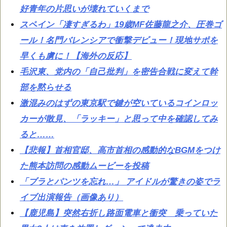
好青年の片思いが壊れていくまで
スペイン「凄すぎるわ」19歳MF佐藤龍之介、圧巻ゴ
ール！名門バレンシアで衝撃デビュー！現地サポを
早くも虜に！【海外の反応】
毛沢東、党内の「自己批判」を密告合戦に変えて幹
部を黙らせる
激混みのはずの東京駅で鍵が空いているコインロッ
カーが散見、「ラッキー」と思って中を確認してみ
ると……
【悲報】首相官邸、高市首相の感動的なBGMをつけ
た熊本訪問の感動ムービーを投稿
「ブラとパンツを忘れ…」 アイドルが驚きの姿でラ
イブ出演報告（画像あり）
【鹿児島】突然右折し路面電車と衝突 乗っていた