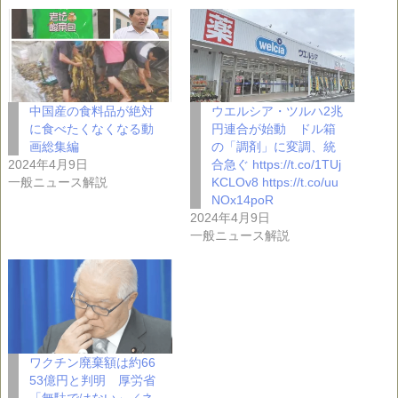
中国産の食料品が絶対
ウエルシア・ツルハ2兆
に食べたくなくなる動
円連合が始動 ドル箱
画総集編
の「調剤」に変調、統
2024年4月9日
合急ぐ https://t.co/1TUj
一般ニュース解説
KCLOv8 https://t.co/uu
NOx14poR
2024年4月9日
一般ニュース解説
ワクチン廃棄額は約66
53億円と判明 厚労省
「無駄ではない」／ネ