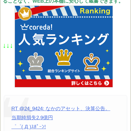
ることなく、WEB上の本棚に安心して蔵書できます。
↓↓↓
RT @24_9424: なかのアセット、決算公告。
当期純損失2.9億円
゜゜( Д )ｽﾎﾟｰﾝ!