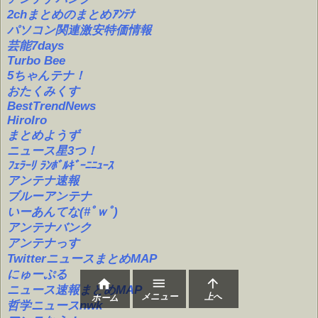
2chまとめのまとめｱﾝﾃﾅ
パソコン関連激安特価情報
芸能7days
Turbo Bee
5ちゃんテナ！
おたくみくす
BestTrendNews
HiroIro
まとめようず
ニュース星3つ！
ﾌｪﾗｰﾘ ﾗﾝﾎﾞﾙｷﾞｰﾆﾆｭｰｽ
アンテナ速報
ブルーアンテナ
いーあんてな(#ﾟｗﾟ)
アンテナバンク
アンテナっす
TwitterニュースまとめMAP
にゅーぷる



ニュース速報まとめMAP
メニュー
上へ
ホーム
哲学ニュースnwk