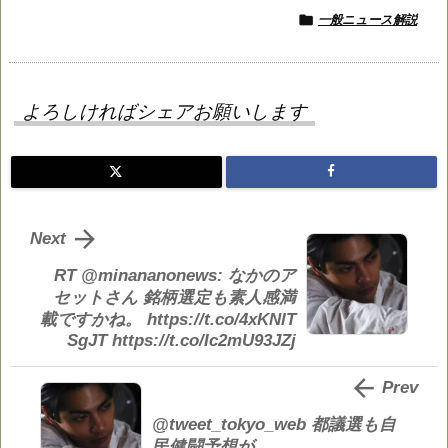

一般ニュース解説
よろしければシェアお願いします

Next
RT @minananonews: なかのア
セットさん 銘柄選定も素人感満
載ですかね。 https://t.co/4xKNlT
SgJT https://t.co/Ic2mU93JZj

Prev
@tweet_tokyo_web 都議選も自
民健闘予想が、、