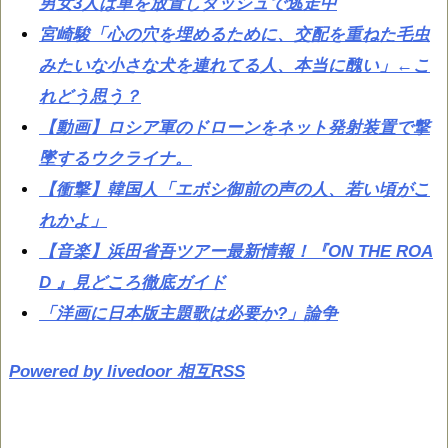
男女3人は車を放置しダッシュで逃走中
宮崎駿「心の穴を埋めるために、交配を重ねた毛虫
みたいな小さな犬を連れてる人、本当に醜い」←こ
れどう思う？
【動画】ロシア軍のドローンをネット発射装置で撃
墜するウクライナ。
【衝撃】韓国人「エボシ御前の声の人、若い頃がこ
れかよ」
【音楽】浜田省吾ツアー最新情報！『ON THE ROA
D 』見どころ徹底ガイド
「洋画に日本版主題歌は必要か?」論争
Powered by livedoor 相互RSS