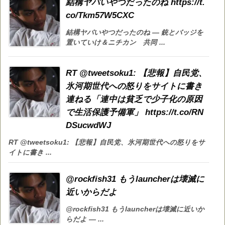
結構ヤバいやつだったのね https://t.
co/Tkm57W5CXC
結構ヤバいやつだったのね — 銃とバッジを
置いていけ＆ニチカン 共同 ...
RT @tweetsoku1: 【悲報】自民党、
氷河期世代への怒りをサイトに書き
連ねる「連中は貧乏で少子化の原因
で生活保護予備軍」 https://t.co/RN
DSucwdWJ
RT @tweetsoku1: 【悲報】自民党、氷河期世代への怒りをサ
イトに書き ...
@rockfish31 もうlauncherは壊滅に
近いからだよ
@rockfish31 もうlauncherは壊滅に近いか
らだよ — ...