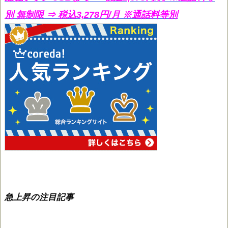
別 無制限 ⇒ 税込3,278円/月 ※通話料等別
急上昇の注目記事