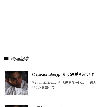

関連記事
@savashaberjp もう決着ちかいよ
@savashaberjp もう決着ちかいよ — 銃と
バッジを置いて ...