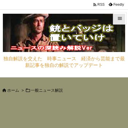

Feedly
RSS


メニュ

サイド
独自解説を交えた 時事ニュース 経済から芸能まで最

新記事を独自の解説でアップデート
前へ

次へ



ホーム
>
一般ニュース解説
検索