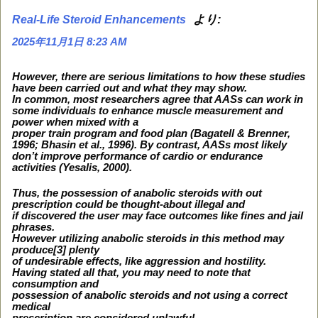
より:
Real-Life Steroid Enhancements
2025年11月1日 8:23 AM
However, there are serious limitations to how these studies
have been carried out and what they may show.
In common, most researchers agree that AASs can work in
some individuals to enhance muscle measurement and
power when mixed with a
proper train program and food plan (Bagatell & Brenner,
1996; Bhasin et al., 1996). By contrast, AASs most likely
don’t improve performance of cardio or endurance
activities (Yesalis, 2000).
Thus, the possession of anabolic steroids with out
prescription could be thought-about illegal and
if discovered the user may face outcomes like fines and jail
phrases.
However utilizing anabolic steroids in this method may
produce[3] plenty
of undesirable effects, like aggression and hostility.
Having stated all that, you may need to note that
consumption and
possession of anabolic steroids and not using a correct
medical
prescription are considered unlawful.