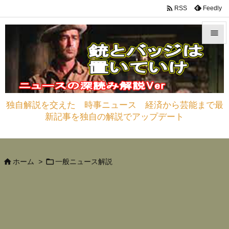

Feedly
RSS


メニュ

サイド
独自解説を交えた 時事ニュース 経済から芸能まで最

新記事を独自の解説でアップデート
前へ

次へ



ホーム
>
一般ニュース解説
検索