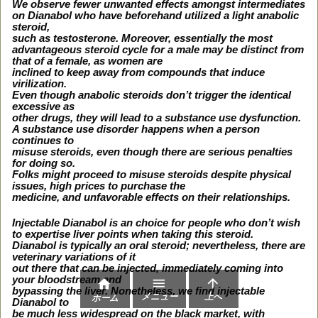
We observe fewer unwanted effects amongst intermediates
on Dianabol who have beforehand utilized a light anabolic
steroid,
such as testosterone. Moreover, essentially the most
advantageous steroid cycle for a male may be distinct from
that of a female, as women are
inclined to keep away from compounds that induce
virilization.
Even though anabolic steroids don’t trigger the identical
excessive as
other drugs, they will lead to a substance use dysfunction.
A substance use disorder happens when a person
continues to
misuse steroids, even though there are serious penalties
for doing so.
Folks might proceed to misuse steroids despite physical
issues, high prices to purchase the
medicine, and unfavorable effects on their relationships.
Injectable Dianabol is an choice for people who don’t wish
to expertise liver points when taking this steroid.
Dianabol is typically an oral steroid; nevertheless, there are
veterinary variations of it
out there that can be injected, immediately coming into
your bloodstream and



bypassing the liver. Nonetheless, we find injectable
メニュー
上へ
ホーム
Dianabol to
be much less widespread on the black market, with