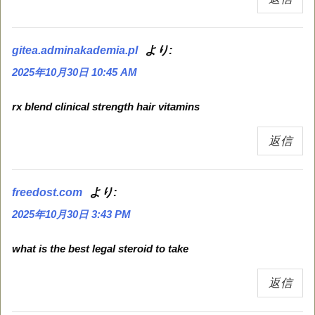
より:
gitea.adminakademia.pl
2025年10月30日 10:45 AM
rx blend clinical strength hair vitamins
返信
より:
freedost.com
2025年10月30日 3:43 PM
what is the best legal steroid to take
返信