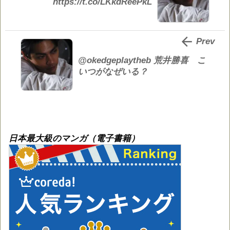
https://t.co/LKkdReePkL

Prev
@okedgeplaytheb 荒井勝喜 こ
いつがなぜいる？
日本最大級のマンガ（電子書籍）