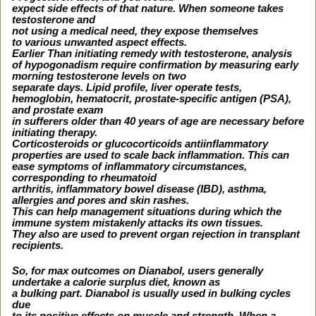
expect side effects of that nature. When someone takes
testosterone and
not using a medical need, they expose themselves
to various unwanted aspect effects.
Earlier Than initiating remedy with testosterone, analysis
of hypogonadism require confirmation by measuring early
morning testosterone levels on two
separate days. Lipid profile, liver operate tests,
hemoglobin, hematocrit, prostate-specific antigen (PSA),
and prostate exam
in sufferers older than 40 years of age are necessary before
initiating therapy.
Corticosteroids or glucocorticoids antiinflammatory
properties are used to scale back inflammation. This can
ease symptoms of inflammatory circumstances,
corresponding to rheumatoid
arthritis, inflammatory bowel disease (IBD), asthma,
allergies and pores and skin rashes.
This can help management situations during which the
immune system mistakenly attacks its own tissues.
They also are used to prevent organ rejection in transplant
recipients.
So, for max outcomes on Dianabol, users generally
undertake a calorie surplus diet, known as
a bulking part. Dianabol is usually used in bulking cycles
due
to its positive effects on muscle and strength. When a