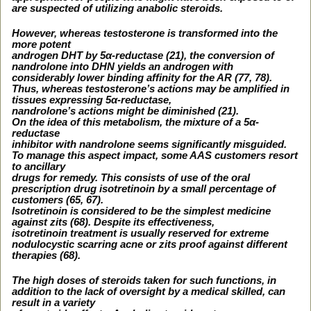
are suspected of utilizing anabolic steroids.
However, whereas testosterone is transformed into the
more potent
androgen DHT by 5α-reductase (21), the conversion of
nandrolone into DHN yields an androgen with
considerably lower binding affinity for the AR (77, 78).
Thus, whereas testosterone’s actions may be amplified in
tissues expressing 5α-reductase,
nandrolone’s actions might be diminished (21).
On the idea of this metabolism, the mixture of a 5α-
reductase
inhibitor with nandrolone seems significantly misguided.
To manage this aspect impact, some AAS customers resort
to ancillary
drugs for remedy. This consists of use of the oral
prescription drug isotretinoin by a small percentage of
customers (65, 67).
Isotretinoin is considered to be the simplest medicine
against zits (68). Despite its effectiveness,
isotretinoin treatment is usually reserved for extreme
nodulocystic scarring acne or zits proof against different
therapies (68).
The high doses of steroids taken for such functions, in
addition to the lack of oversight by a medical skilled, can
result in a variety