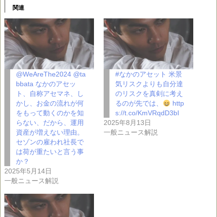
関連
@WeAreThe2024 @ta
#なかのアセット 米景
bbata なかのアセッ
気リスクよりも自分達
ト、自称アセマネ、し
のリスクを真剣に考え
かし、お金の流れが何
るのが先では、
http
をもって動くのかを知
s://t.co/KmVRqdD3bI
らない、だから、運用
2025年8月13日
資産が増えない理由。
一般ニュース解説
セゾンの雇われ社長で
は荷が重たいと言う事
か？
2025年5月14日
一般ニュース解説