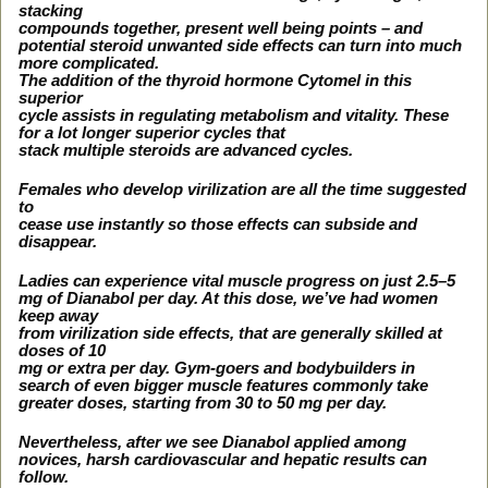
stacking
compounds together, present well being points – and
potential steroid unwanted side effects can turn into much
more complicated.
The addition of the thyroid hormone Cytomel in this
superior
cycle assists in regulating metabolism and vitality. These
for a lot longer superior cycles that
stack multiple steroids are advanced cycles.
Females who develop virilization are all the time suggested
to
cease use instantly so those effects can subside and
disappear.
Ladies can experience vital muscle progress on just 2.5–5
mg of Dianabol per day. At this dose, we’ve had women
keep away
from virilization side effects, that are generally skilled at
doses of 10
mg or extra per day. Gym-goers and bodybuilders in
search of even bigger muscle features commonly take
greater doses, starting from 30 to 50 mg per day.
Nevertheless, after we see Dianabol applied among
novices, harsh cardiovascular and hepatic results can
follow.