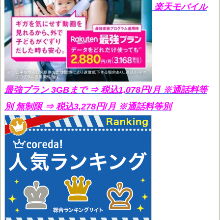
楽天モバイル
最強プラン 3GBまで ⇒ 税込1,078円/月
※通話料等
別 無制限 ⇒ 税込3,278円/月 ※通話料等別