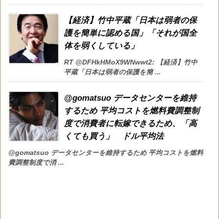
【経済】竹中平蔵「日本は弱者の保
護を簡単に認める国」「それが国全
体を弱くしている」
RT @DFHkHMoX9WNwwt2: 【経済】竹中
平蔵「日本は弱者の保護を簡 ...
@gomatsuo データセンターを維持
するため 平均コストを燃料費調整制
度で消費者に転嫁できるため、「高
くても買う」 ドル平均法
@gomatsuo データセンターを維持するため 平均コストを燃料
費調整制度で消 ...