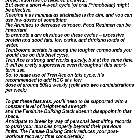
But even a short 4-week cycle (of oral Primobolan) might
be effective.
Keeping it as minimal as attainable is the aim, and you can
use low doses of something
like Arimidex to decrease estrogen. Food Regimen can be
important
to promote a dry physique on these cycles – excessive
protein and good fats, low carbs, and drinking loads of
water.
Trenbolone acetate is among the tougher compounds you
would use on this brief cycle.
Tren Ace is strong and works quickly, but at the same time,
it will be pretty suppressive even throughout this short-
term use.
So, to make use of Tren Ace on this cycle, it’s
recommended to add HCG at a low
dose of around 500iu weekly (split into two administrations
per week).
To get these features, you’ll need to be supported with a
constant level of heightened strength,
and the Feminine Bulking Stack doesn’t disappoint in that
space.
Anticipate to break by way of personal best lifting records
to push your muscles properly beyond their previous
limits. The Female Bulking Stack reduces your post-
workout recovery time considerably.