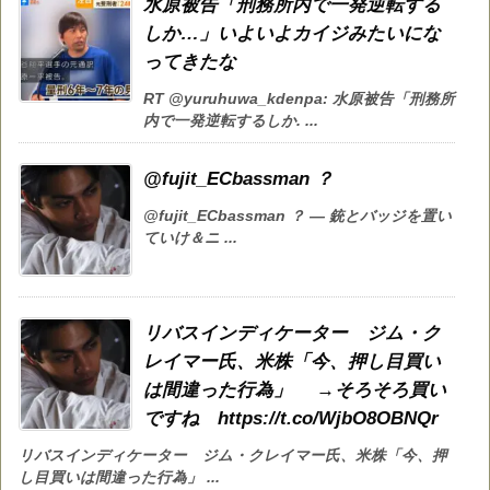
水原被告「刑務所内で一発逆転する
しか…」いよいよカイジみたいにな
ってきたな
RT @yuruhuwa_kdenpa: 水原被告「刑務所
内で一発逆転するしか. ...
@fujit_ECbassman ？
@fujit_ECbassman ？ — 銃とバッジを置い
ていけ＆ニ ...
リバスインディケーター ジム・ク
レイマー氏、米株「今、押し目買い
は間違った行為」 →そろそろ買い
ですね https://t.co/WjbO8OBNQr
リバスインディケーター ジム・クレイマー氏、米株「今、押
し目買いは間違った行為」 ...