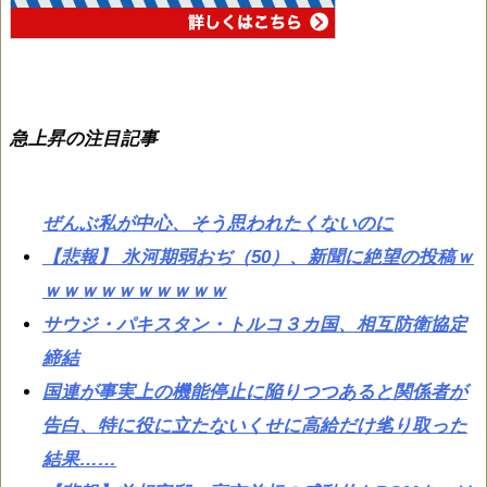
急上昇の注目記事
ぜんぶ私が中心、そう思われたくないのに
【悲報】 氷河期弱おぢ（50）、新聞に絶望の投稿ｗ
ｗｗｗｗｗｗｗｗｗｗ
サウジ・パキスタン・トルコ３カ国、相互防衛協定
締結
国連が事実上の機能停止に陥りつつあると関係者が
告白、特に役に立たないくせに高給だけ毟り取った
結果……