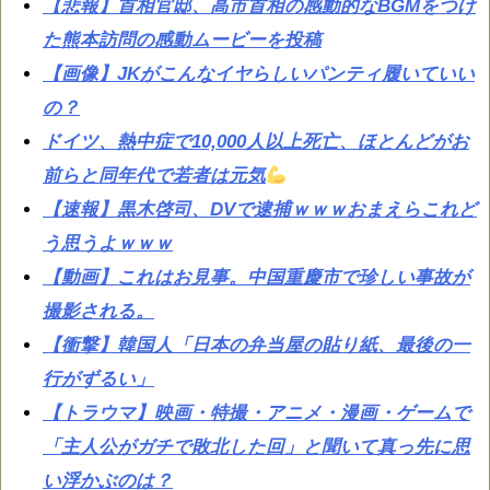
【悲報】首相官邸、高市首相の感動的なBGMをつけ
た熊本訪問の感動ムービーを投稿
【画像】JKがこんなイヤらしいパンティ履いていい
の？
ドイツ、熱中症で10,000人以上死亡、ほとんどがお
前らと同年代で若者は元気
【速報】黒木啓司、DVで逮捕ｗｗｗおまえらこれど
う思うよｗｗｗ
【動画】これはお見事。中国重慶市で珍しい事故が
撮影される。
【衝撃】韓国人「日本の弁当屋の貼り紙、最後の一
行がずるい」
【トラウマ】映画・特撮・アニメ・漫画・ゲームで
「主人公がガチで敗北した回」と聞いて真っ先に思
い浮かぶのは？