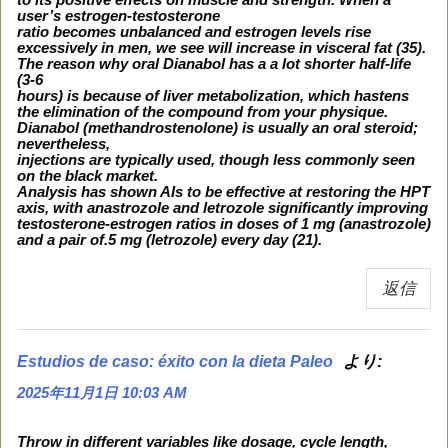
user’s estrogen-testosterone
ratio becomes unbalanced and estrogen levels rise
excessively in men, we see will increase in visceral fat (35).
The reason why oral Dianabol has a a lot shorter half-life
(3-6
hours) is because of liver metabolization, which hastens
the elimination of the compound from your physique.
Dianabol (methandrostenolone) is usually an oral steroid;
nevertheless,
injections are typically used, though less commonly seen
on the black market.
Analysis has shown AIs to be effective at restoring the HPT
axis, with anastrozole and letrozole significantly improving
testosterone-estrogen ratios in doses of 1 mg (anastrozole)
and a pair of.5 mg (letrozole) every day (21).
返信
より:
Estudios de caso: éxito con la dieta Paleo
2025年11月1日 10:03 AM
Throw in different variables like dosage, cycle length,