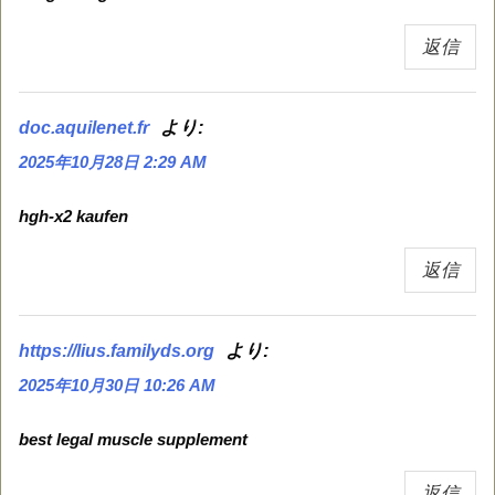
返信
より:
doc.aquilenet.fr
2025年10月28日 2:29 AM
hgh-x2 kaufen
返信
より:
https://lius.familyds.org
2025年10月30日 10:26 AM
best legal muscle supplement
返信