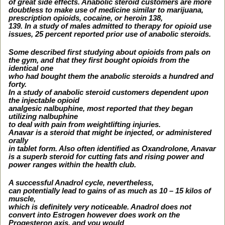
of great side effects. Anabolic steroid customers are more
doubtless to make use of medicine similar to marijuana,
prescription opioids, cocaine, or heroin 138,
139. In a study of males admitted to therapy for opioid use
issues, 25 percent reported prior use of anabolic steroids.
Some described first studying about opioids from pals on
the gym, and that they first bought opioids from the
identical one
who had bought them the anabolic steroids a hundred and
forty.
In a study of anabolic steroid customers dependent upon
the injectable opioid
analgesic nalbuphine, most reported that they began
utilizing nalbuphine
to deal with pain from weightlifting injuries.
Anavar is a steroid that might be injected, or administered
orally
in tablet form. Also often identified as Oxandrolone, Anavar
is a superb steroid for cutting fats and rising power and
power ranges within the health club.
A successful Anadrol cycle, nevertheless,
can potentially lead to gains of as much as 10 – 15 kilos of
muscle,
which is definitely very noticeable. Anadrol does not
convert into Estrogen however does work on the
Progesteron axis, and you would