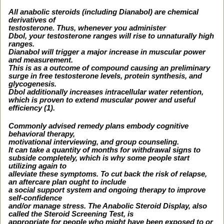
All anabolic steroids (including Dianabol) are chemical
derivatives of
testosterone. Thus, whenever you administer
Dbol, your testosterone ranges will rise to unnaturally high
ranges.
Dianabol will trigger a major increase in muscular power
and measurement.
This is as a outcome of compound causing an preliminary
surge in free testosterone levels, protein synthesis, and
glycogenesis.
Dbol additionally increases intracellular water retention,
which is proven to extend muscular power and useful
efficiency (1).
Commonly advised remedy plans embody cognitive
behavioral therapy,
motivational interviewing, and group counseling.
It can take a quantity of months for withdrawal signs to
subside completely, which is why some people start
utilizing again to
alleviate these symptoms. To cut back the risk of relapse,
an aftercare plan ought to include
a social support system and ongoing therapy to improve
self-confidence
and/or manage stress. The Anabolic Steroid Display, also
called the Steroid Screening Test, is
appropriate for people who might have been exposed to or