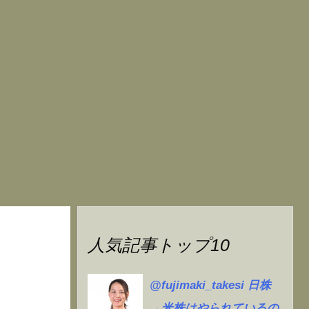
人気記事トップ10
@fujimaki_takesi 日株
→米株はやられているの