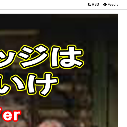

Feedly
RSS