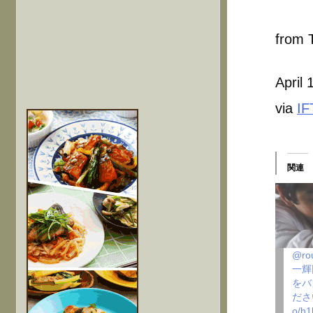
from T
April
via
IF
関連
@ro
一輝
をバ
ださい。
o/h