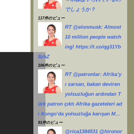
でしょうか？
117件のビュー
RT @elonmusk: Almost
10 million people watch
ing! https://t.co/qg31Yb
8zhZ
106件のビュー
RT @patronlar: Afrika’y
ı sarsan, bakan deviren
yolsuzluğun ardından T
ürk patron çıktı Afrika gazeteleri ad
ı Kongo’da yolsuzluğa karışan M…
91件のビュー
@rica1384531 @hironor