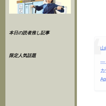
本日の読者推し記事
山
限定人気話題
—
カ
Ap