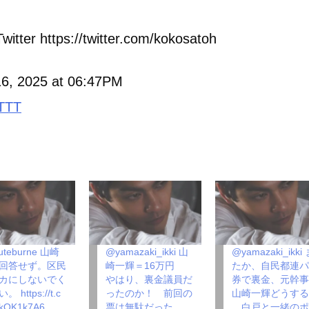
witter https://twitter.com/kokosatoh
 16, 2025 at 06:47PM
TTT
uteburne 山崎
@yamazaki_ikki 山
@yamazaki_ikki
回答せず。区民
崎一輝＝16万円
たか、自民都連
カにしないでく
やはり、裏金議員だ
券で裏金、元幹
 https://t.c
ったのか！ 前回の
山崎一輝どうす
1kOK1k7A6
票は無駄だった。
白戸と一緒のポ