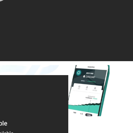
崎一輝回答せず
ps://t.co/U4TxTtzQMm
5年4月16日