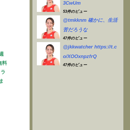
3CwUm
53件のビュー
@tmkknm 確かに、生活
苦だろうな
47件のビュー
@jkkwatcher https://t.c
週
o/XOOxnpzfrQ
無料
47件のビュー
クラ
ま