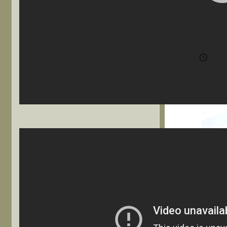
山
htt

202