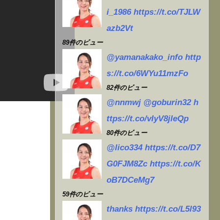
i_1986 https://t.co/TJLW
azb2Vt
89件のビュー
@yamanakako_info http
s://t.co/6WYu11mzFo
82件のビュー
@nnmwj @goburin32 h
ttps://t.co/vIyV8jleQp
80件のビュー
@lico334 https://t.co/D7
G0FJM8Zc https://t.co/K
oB7DCeMg7
59件のビュー
thanks https://t.co/L5l93