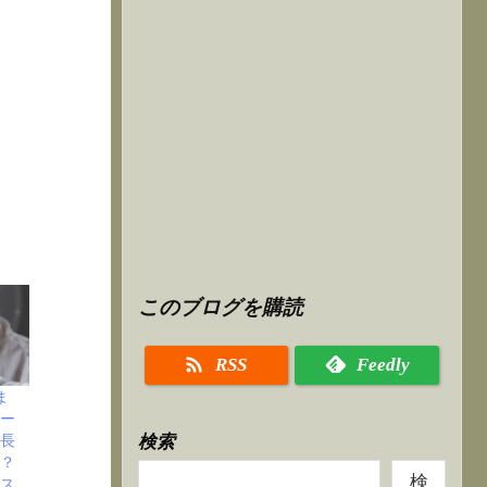
このブログを購読

RSS
Feedly
 ま
パー
事長
検索
る？
検
ス