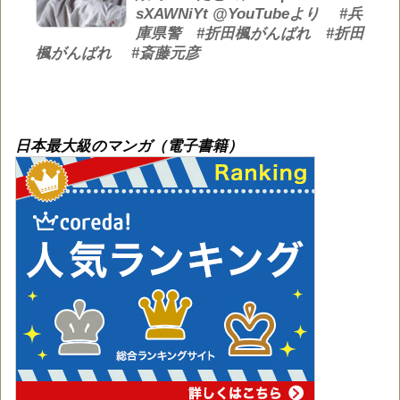
sXAWNiYt @YouTubeより #兵
庫県警 #折田楓がんばれ #折田
楓がんばれ #斎藤元彦
日本最大級のマンガ（電子書籍）