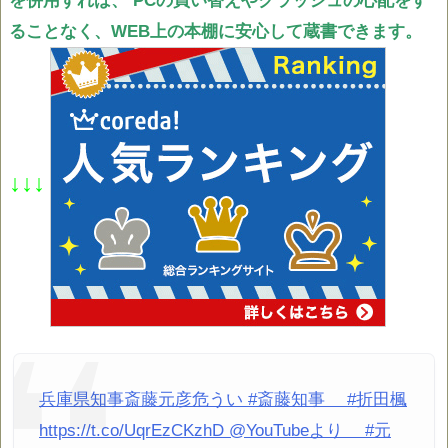
を併用すれば、
PCの買い替えやクラッシュの心配をす
ることなく、WEB上の本棚に安心して蔵書できます。
↓↓↓
兵庫県知事斎藤元彦危うい #斎藤知事 #折田楓
https://t.co/UqrEzCKzhD @YouTubeより #元