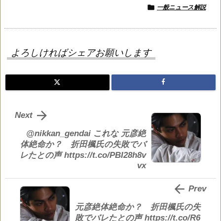

一般ニュース解説
よろしければシェアお願いします

Next
@nikkan_gendai これな 元彦絶
体絶命か？ 折田楓氏の失敗でバ
レたとの声 https://t.co/PBI28h8v
vx

Prev
元彦絶体絶命か？ 折田楓氏の失
敗でバレたとの声 https://t.co/R6