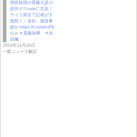
買収疑惑の斉藤元彦が
折田デスnoteに言及！
サイコ発言で記者が大
激怒！！涙目、放送事
故か https://t.co/pfzxPb
cLix ＃斎藤知事 ＃折
田楓
2024年11月26日
一般ニュース解説