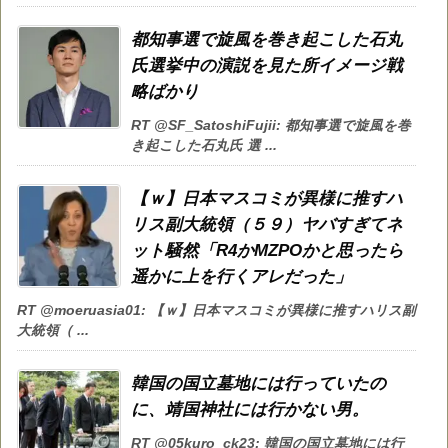
都知事選で旋風を巻き起こした石丸
氏選挙中の演説を見た所イメージ戦
略ばかり
RT @SF_SatoshiFujii: 都知事選で旋風を巻
き起こした石丸氏 選 ...
【ｗ】日本マスコミが異様に推すハ
リス副大統領（５９）ヤバすぎてネ
ット騒然「R4かMZPOかと思ったら
遥かに上を行くアレだった」
RT @moeruasia01: 【ｗ】日本マスコミが異様に推すハリス副
大統領（ ...
韓国の国立墓地には行っていたの
に、靖国神社には行かない男。
RT @05kuro_ck23: 韓国の国立墓地には行