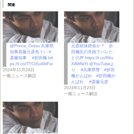
関連
@Prince_Ootsu 兵庫県
元彦絶体絶命か？ 折
知事斎藤元彦危うい #
田楓氏の失敗でバレた
斎藤知事 #折田楓 htt
との声 https://t.co/R6s
ps://t.co/TTCtXu4WFw
XAWNiYt @YouTubeよ
2024年11月24日
り #兵庫県警 #折田
一般ニュース解説
楓がんばれ #折田楓が
んばれ #斎藤元彦
2024年11月23日
一般ニュース解説