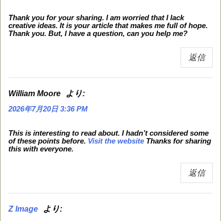
Thank you for your sharing. I am worried that I lack
creative ideas. It is your article that makes me full of hope.
Thank you. But, I have a question, can you help me?
返信
より:
William Moore
2026年7月20日 3:36 PM
This is interesting to read about. I hadn’t considered some
of these points before.
Visit the website
Thanks for sharing
this with everyone.
返信
より:
Z Image