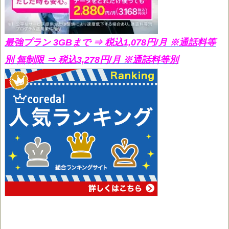
最強プラン 3GBまで ⇒ 税込1,078円/月
※通話料等
別 無制限 ⇒ 税込3,278円/月 ※通話料等別