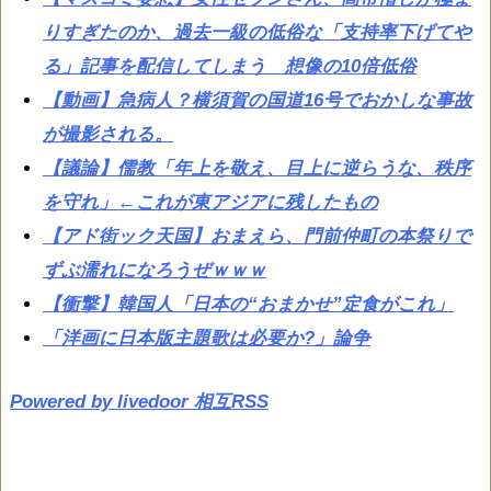
りすぎたのか、過去一級の低俗な「支持率下げてや
る」記事を配信してしまう 想像の10倍低俗
【動画】急病人？横須賀の国道16号でおかしな事故
が撮影される。
【議論】儒教「年上を敬え、目上に逆らうな、秩序
を守れ」←これが東アジアに残したもの
【アド街ック天国】おまえら、門前仲町の本祭りで
ずぶ濡れになろうぜｗｗｗ
【衝撃】韓国人「日本の“おまかせ”定食がこれ」
「洋画に日本版主題歌は必要か?」論争
Powered by livedoor 相互RSS