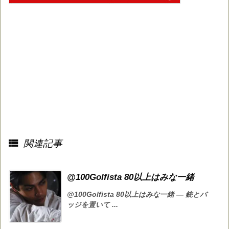

関連記事
@100Golfista 80以上はみな一緒
@100Golfista 80以上はみな一緒 — 銃とバ
ッジを置いて ...