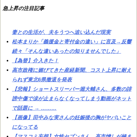
急上昇の注目記事
妻との生活が、夫をうつへ追い込んだ現実
松本まりか「義援金と寄付金の違い」に言及→反響
続々「そんな違いあったの知りませんでした」
【為替】介入きた！
高市政権に媚びてきた産経新聞、コスト上昇に耐え
られず東北6県撤退を発表
【悲報】ショートスリーパー堀大輔さん、多数の誹
謗中傷で涙が止まらなくなってしまう動画がネット
で話題に → ………
【画像】田中みな実さんの妊娠後の胸がヤバいこと
になってる
【マスコミ妄想】女性セブンさん、高市憎しが極ま