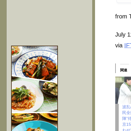
from T
July 
via
IF
関連
波乱
民全
陣”
京1
わせ