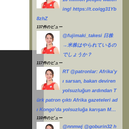
ing! https://t.co/qg31Yb
8zhZ
137件のビュー
@fujimaki_takesi 日株
→米株はやられているの
でしょうか？
117件のビュー
RT @patronlar: Afrika’y
ı sarsan, bakan deviren
yolsuzluğun ardından T
ürk patron çıktı Afrika gazeteleri ad
ı Kongo’da yolsuzluğa karışan M…
110件のビュー
@nnmwj @goburin32 h