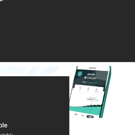
衝撃】岸田文雄氏、自民党の選挙情
査で落選の可能性
4年7月11日