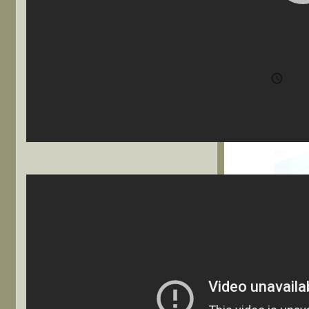
【
調

202