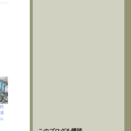
国民
に達
めん
このブログを購読