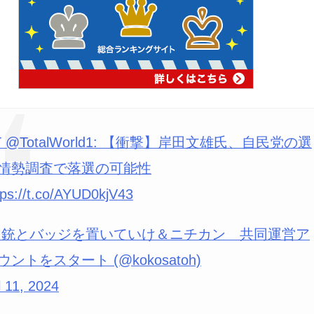
T @TotalWorld1: 【衝撃】岸田文雄氏、自民党の選
情勢調査で落選の可能性
tps://t.co/AYUD0kjV43
 銃とバッジを置いていけ＆ニチカン 共同運営ア
ウントをスタート (@kokosatoh)
l 11, 2024