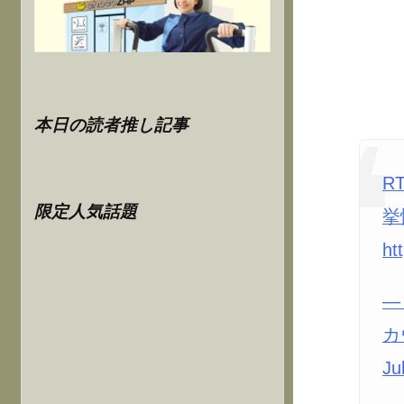
本日の読者推し記事
R
限定人気話題
挙
ht
—
カ
Ju