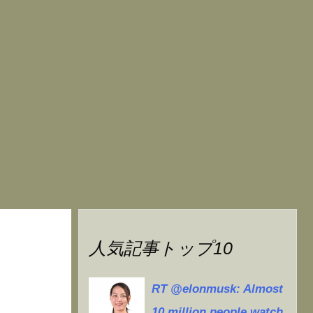
人気記事トップ10
RT @elonmusk: Almost
10 million people watch