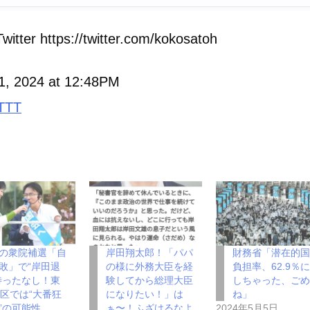
witter https://twitter.com/kokosatoh
11, 2024 at 12:48PM
TTT
の衆院補選「自
岸田翔太郎！「パパ
財務省「潜在的
敗」で“岸田退
の様に外務大臣を経
負担率、62.9％
待ったなし！東
験してから総理大臣
しちゃった、ご
5区では“大番狂
になりたい！」は
ね」
”の可能性
ぁ〜！ふざけるなよ
2024年5月5日