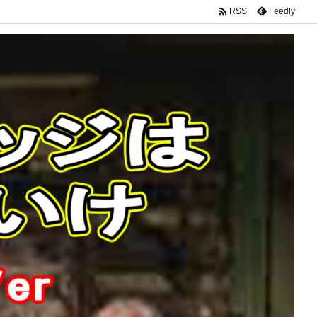

Feedly
RSS