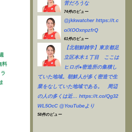
苦だろうな
74件のビュー
@jkkwatcher https://t.c
o/XOOxnpzfrQ
61件のビュー
【北朝鮮雑学】東京都足
週
立区本木１丁目 ここは
無料
ヒロポ●密造所の集積し
クラ
ていた地域。朝鮮人が多く密造で生
ま
業をなしていた地域である。 周辺
の人の多くは近… https://t.co/Qg32
WL5OcC @YouTubeより
58件のビュー