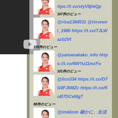
勢
ttps://t.co/vIyV8jleQp
107件のビュー
@rica1384531 @hironor
i_1986 https://t.co/TJLW
azb2Vt
105件のビュー
@yamanakako_info http
s://t.co/6WYu11mzFo
101件のビュー
@lico334 https://t.co/D7
G0FJM8Zc https://t.co/K
oB7DCeMg7
88件のビュー
@tmkknm 確かに、生活