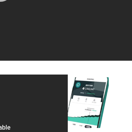
 @KojiHirai6: 中国が歴史から葬り
うとしている天安門事件、30枚の
s://t.co/pxXtJ10DaK
4年6月5日