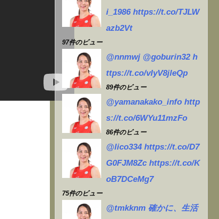
去
i_1986 https://t.co/TJLW
写真
azb2Vt
97件のビュー
@nnmwj @goburin32 h
ttps://t.co/vIyV8jleQp
89件のビュー
@yamanakako_info http
s://t.co/6WYu11mzFo
86件のビュー
@lico334 https://t.co/D7
G0FJM8Zc https://t.co/K
oB7DCeMg7
75件のビュー
@tmkknm 確かに、生活