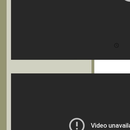
RT
ろ
http

202