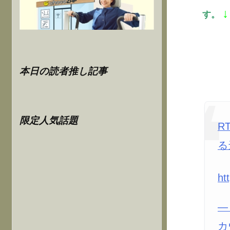
↓
す。
本日の読者推し記事
限定人気話題
R
る
ht
—
カ