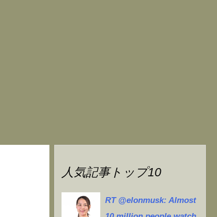
人気記事トップ10
RT @elonmusk: Almost
10 million people watch