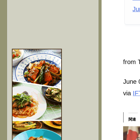
Ju
from T
June 
via
IF
関連