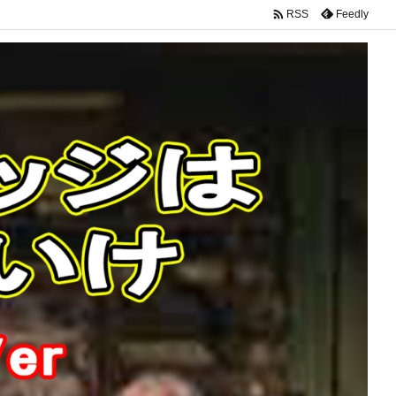

Feedly
RSS