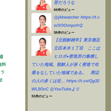
苦だろうな
64件のビュー
@jkkwatcher https://t.c
o/XOOxnpzfrQ
58件のビュー
【北朝鮮雑学】東京都足
立区本木１丁目 ここは
ヒロポ●密造所の集積し
週
ていた地域。朝鮮人が多く密造で生
無料
クラ
業をなしていた地域である。 周辺
ま
の人の多くは近… https://t.co/Qg32
WL5OcC @YouTubeより
53件のビュー