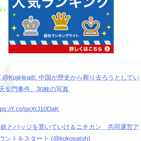
↓↓
T @KojiHirai6: 中国が歴史から葬り去ろうとしてい
天安門事件、30枚の写真
tps://t.co/pxXtJ10DaK
 銃とバッジを置いていけ＆ニチカン 共同運営ア
ウントをスタート (@kokosatoh)