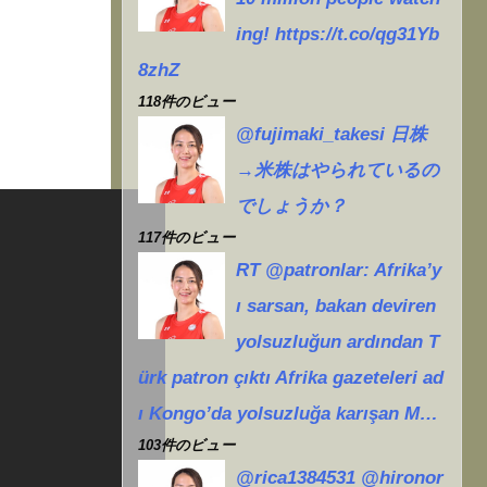
ing! https://t.co/qg31Yb
8zhZ
118件のビュー
@fujimaki_takesi 日株
→米株はやられているの
でしょうか？
117件のビュー
RT @patronlar: Afrika’y
ı sarsan, bakan deviren
yolsuzluğun ardından T
ürk patron çıktı Afrika gazeteleri ad
ı Kongo’da yolsuzluğa karışan M…
103件のビュー
@rica1384531 @hironor