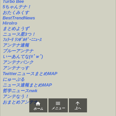
Turbo Bee
5ちゃんテナ！
おたくみくす
BestTrendNews
HiroIro
まとめようず
ニュース星3つ！
ﾌｪﾗｰﾘ ﾗﾝﾎﾞﾙｷﾞｰﾆﾆｭｰｽ
アンテナ速報
ブルーアンテナ
いーあんてな(#ﾟｗﾟ)
アンテナバンク
アンテナっす
TwitterニュースまとめMAP
にゅーぷる
ニュース速報まとめMAP
哲学ニュースnwk
アンテなう！
おまとめアンテナ



メニュー
上へ
ホーム