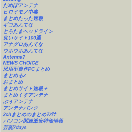
だめぽアンテナ
ヒロイモノ中毒
まとめたった速報
ギコあんてな
とろたまヘッドライン
良いサイト100選
アナグロあんてな
ウホウホあんてな
Antenna?
NEWS CHOICE
汎用型自作PCまとめ
まとめるZ
おまとめ
まとめサイト速報＋
まとめくすアンテナ
ぷぅアンテナ
アンテナバンク
2chまとめのまとめｱﾝﾃﾅ
パソコン関連激安特価情報
芸能7days