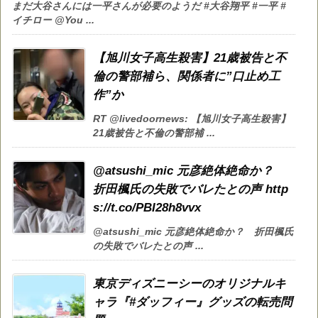
まだ大谷さんには一平さんが必要のようだ #大谷翔平 #一平 #
イチロー @You ...
【旭川女子高生殺害】21歳被告と不
倫の警部補ら、関係者に”口止め工
作”か
RT @livedoornews: 【旭川女子高生殺害】
21歳被告と不倫の警部補 ...
@atsushi_mic 元彦絶体絶命か？
折田楓氏の失敗でバレたとの声 http
s://t.co/PBI28h8vvx
@atsushi_mic 元彦絶体絶命か？ 折田楓氏
の失敗でバレたとの声 ...
東京ディズニーシーのオリジナルキ
ャラ『#ダッフィー』グッズの転売問