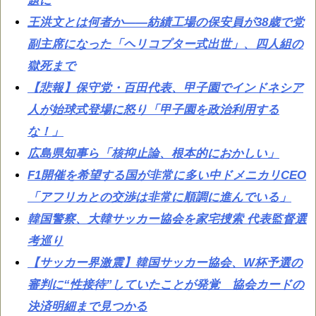
題に
王洪文とは何者か——紡績工場の保安員が38歳で党
副主席になった「ヘリコプター式出世」、四人組の
獄死まで
【悲報】保守党・百田代表、甲子園でインドネシア
人が始球式登場に怒り「甲子園を政治利用する
な！」
広島県知事ら「核抑止論、根本的におかしい」
F1開催を希望する国が非常に多い中ドメニカリCEO
「アフリカとの交渉は非常に順調に進んでいる」
韓国警察、大韓サッカー協会を家宅捜索 代表監督選
考巡り
【サッカー界激震】韓国サッカー協会、W杯予選の
審判に“性接待”していたことが発覚 協会カードの
決済明細まで見つかる