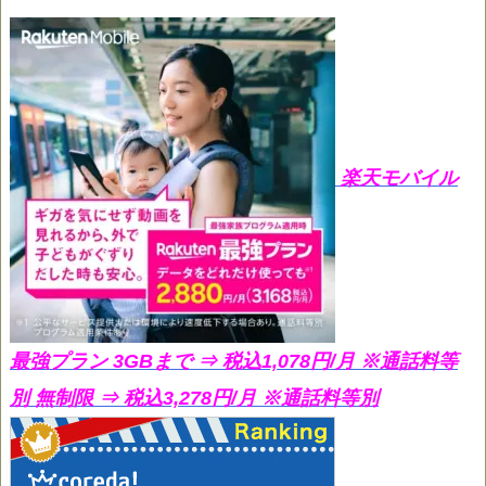
楽天モバイル
最強プラン 3GBまで ⇒ 税込1,078円/月
※通話料等
別 無制限 ⇒ 税込3,278円/月 ※通話料等別