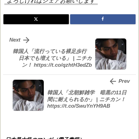
よろしければシェアお願いします

Next
韓国人「流行っている裸足歩行
日本でも増えている」 | ニチカ
ン！ https://t.co/qzhtH3edZb

Prev
韓国人「北朝鮮雑学 暗黒の11日
間に耐えられるか」 | ニチカン！
https://t.co/SwuYnYH9AB