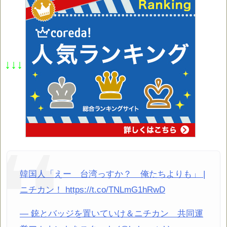
↓↓↓
韓国人「えー 台湾っすか？ 俺たちよりも」 |
ニチカン！ https://t.co/TNLmG1hRwD
— 銃とバッジを置いていけ＆ニチカン 共同運