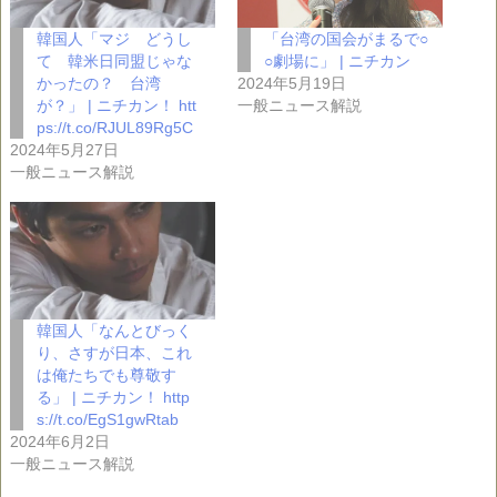
韓国人「マジ どうし
「台湾の国会がまるで○
て 韓米日同盟じゃな
○劇場に」 | ニチカン
かったの？ 台湾
2024年5月19日
が？」 | ニチカン！ htt
一般ニュース解説
ps://t.co/RJUL89Rg5C
2024年5月27日
一般ニュース解説
韓国人「なんとびっく
り、さすが日本、これ
は俺たちでも尊敬す
る」 | ニチカン！ http
s://t.co/EgS1gwRtab
2024年6月2日
一般ニュース解説