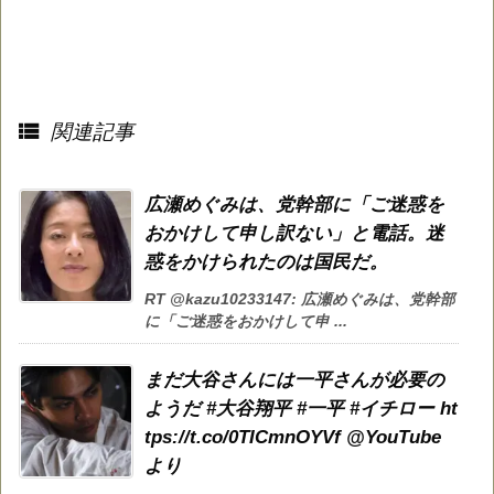

関連記事
広瀬めぐみは、党幹部に「ご迷惑を
おかけして申し訳ない」と電話。迷
惑をかけられたのは国民だ。
RT @kazu10233147: 広瀬めぐみは、党幹部
に「ご迷惑をおかけして申 ...
まだ大谷さんには一平さんが必要の
ようだ #大谷翔平 #一平 #イチロー ht
tps://t.co/0TICmnOYVf @YouTube
より