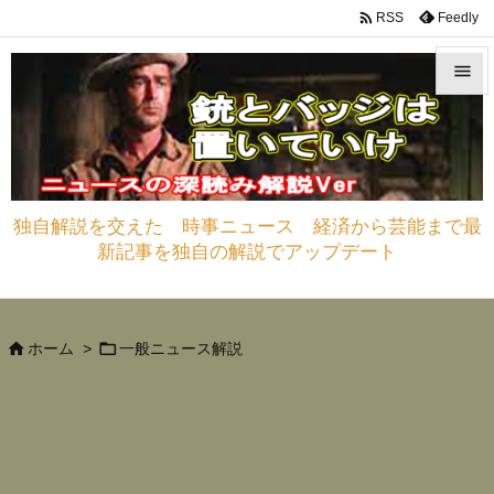

Feedly
RSS


メニュ

サイド
独自解説を交えた 時事ニュース 経済から芸能まで最

新記事を独自の解説でアップデート
前へ

次へ



ホーム
>
一般ニュース解説
検索