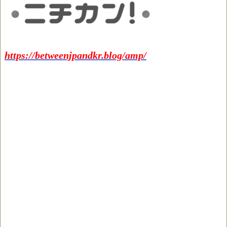
https://betweenjpandkr.blog/amp/