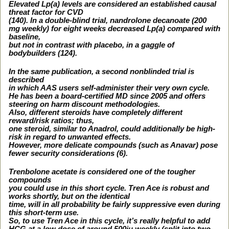
Elevated Lp(a) levels are considered an established causal
threat factor for CVD
(140). In a double-blind trial, nandrolone decanoate (200
mg weekly) for eight weeks decreased Lp(a) compared with
baseline,
but not in contrast with placebo, in a gaggle of
bodybuilders (124).
In the same publication, a second nonblinded trial is
described
in which AAS users self-administer their very own cycle.
He has been a board-certified MD since 2005 and offers
steering on harm discount methodologies.
Also, different steroids have completely different
reward/risk ratios; thus,
one steroid, similar to Anadrol, could additionally be high-
risk in regard to unwanted effects.
However, more delicate compounds (such as Anavar) pose
fewer security considerations (6).
Trenbolone acetate is considered one of the tougher
compounds
you could use in this short cycle. Tren Ace is robust and
works shortly, but on the identical
time, will in all probability be fairly suppressive even during
this short-term use.
So, to use Tren Ace in this cycle, it’s really helpful to add
HCG at a low dose of around 500iu weekly (split into two