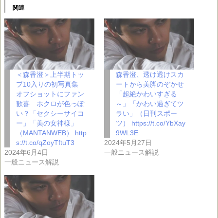
関連
＜森香澄＞上半期トッ
森香澄、透け透けスカ
プ10入りの初写真集
ートから美脚のぞかせ
オフショットにファン
「超絶かわいすぎる
歓喜 ホクロが色っぽ
～」「かわい過ぎてツ
い？「セクシーサイコ
ラい」（日刊スポー
ー」「美の女神様」
ツ） https://t.co/YbXay
（MANTANWEB） http
9WL3E
s://t.co/qZoyTftuT3
2024年5月27日
2024年6月4日
一般ニュース解説
一般ニュース解説