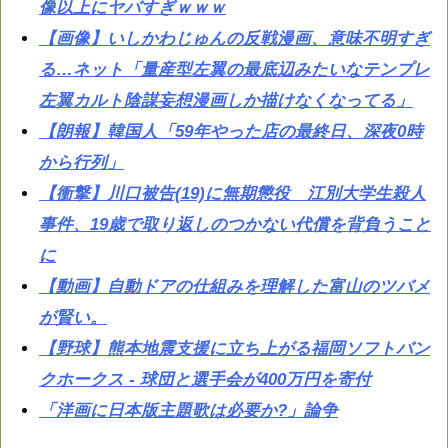
像以上にヤバすぎｗｗｗ
【画像】いしかわじゅんの反戦漫画、意味不明すぎ
る…ネット「量産型左翼の最底辺みたいなテンプレ
左翼カルト陰謀妄想漫画しか描けなくなってる」
【朗報】韓国人「59年やった店の最終日、深夜0時
から行列」
【衝撃】川口被告(19)に無期懲役 江別大学生殺人
事件、19歳で取り返しのつかない代償を背負うこと
に
【動画】自動ドアの仕組みを理解した富山のツバメ
が賢い。
【野球】熊本地震支援に立ち上がる福岡ソフトバン
クホークス - 球団と選手会が400万円を寄付
「洋画に日本版主題歌は必要か?」論争