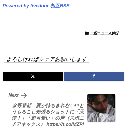
Powered by livedoor 相互RSS

一般ニュース解説
よろしければシェアお願いします

Next
永野芽郁 夏が待ちきれない!?と
うもろこし頬張るショットに「天
使！」「超可愛い」の声（スポニ
チアネックス） https://t.co/MZPi