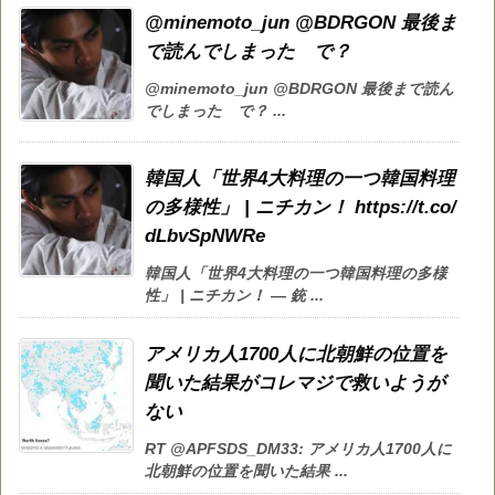
@minemoto_jun @BDRGON 最後ま
で読んでしまった で？
@minemoto_jun @BDRGON 最後まで読ん
でしまった で？ ...
韓国人「世界4大料理の一つ韓国料理
の多様性」 | ニチカン！ https://t.co/
dLbvSpNWRe
韓国人「世界4大料理の一つ韓国料理の多様
性」 | ニチカン！ — 銃 ...
アメリカ人1700人に北朝鮮の位置を
聞いた結果がコレマジで救いようが
ない
RT @APFSDS_DM33: アメリカ人1700人に
北朝鮮の位置を聞いた結果 ...