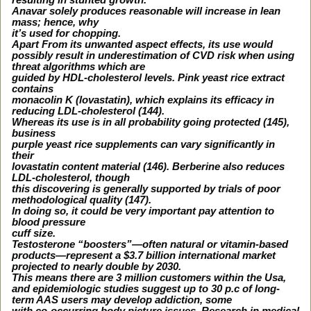
Anavar solely produces reasonable will increase in lean
mass; hence, why
it’s used for chopping.
Apart From its unwanted aspect effects, its use would
possibly result in underestimation of CVD risk when using
threat algorithms which are
guided by HDL-cholesterol levels. Pink yeast rice extract
contains
monacolin K (lovastatin), which explains its efficacy in
reducing LDL-cholesterol (144).
Whereas its use is in all probability going protected (145),
business
purple yeast rice supplements can vary significantly in
their
lovastatin content material (146). Berberine also reduces
LDL-cholesterol, though
this discovering is generally supported by trials of poor
methodological quality (147).
In doing so, it could be very important pay attention to
blood pressure
cuff size.
Testosterone “boosters”—often natural or vitamin‑based
products—represent a $3.7 billion international market
projected to nearly double by 2030.
This means there are 3 million customers within the Usa,
and epidemiologic studies suggest up to 30 p.c of long-
term AAS users may develop addiction, some
with co-occurring body picture issues. Research in medical