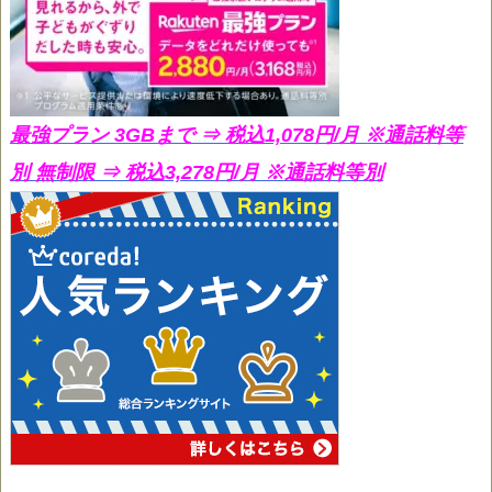
最強プラン 3GBまで ⇒ 税込1,078円/月
※通話料等
別 無制限 ⇒ 税込3,278円/月 ※通話料等別