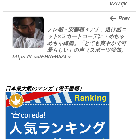
VZlZqk

Prev
テレ朝・安藤萌々アナ、透け感ニ
ット×スカートコーデに「めちゃ
めちゃ綺麗」「とても爽やかで可
愛らしい」の声（スポーツ報知）
https://t.co/EHfteB5ALv
日本最大級のマンガ（電子書籍）