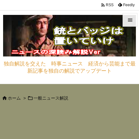

Feedly
RSS


メニュ

サイド
独自解説を交えた 時事ニュース 経済から芸能まで最

新記事を独自の解説でアップデート
前へ

次へ



ホーム
>
一般ニュース解説
検索