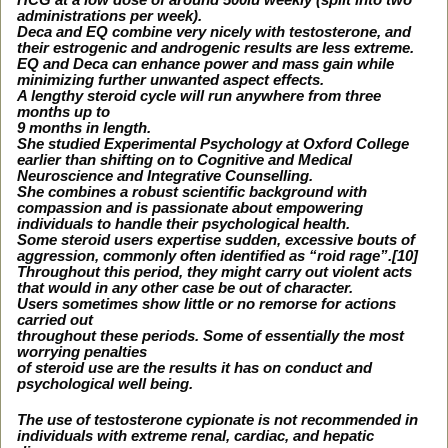
administrations per week).
Deca and EQ combine very nicely with testosterone, and
their estrogenic and androgenic results are less extreme.
EQ and Deca can enhance power and mass gain while
minimizing further unwanted aspect effects.
A lengthy steroid cycle will run anywhere from three
months up to
9 months in length.
She studied Experimental Psychology at Oxford College
earlier than shifting on to Cognitive and Medical
Neuroscience and Integrative Counselling.
She combines a robust scientific background with
compassion and is passionate about empowering
individuals to handle their psychological health.
Some steroid users expertise sudden, excessive bouts of
aggression, commonly often identified as “roid rage”.[10]
Throughout this period, they might carry out violent acts
that would in any other case be out of character.
Users sometimes show little or no remorse for actions
carried out
throughout these periods. Some of essentially the most
worrying penalties
of steroid use are the results it has on conduct and
psychological well being.
The use of testosterone cypionate is not recommended in
individuals with extreme renal, cardiac, and hepatic