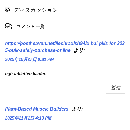
ディスカッション
コメント一覧
https://postheaven.net/fleshradish94/d-bal-pills-for-202
より:
5-bulk-safely-purchase-online
2025年10月27日 9:31 PM
hgh tabletten kaufen
返信
より:
Plant-Based Muscle Builders
2025年11月1日 4:13 PM