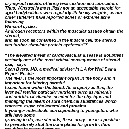
drying-out results, offering less cushion and lubrication.
Thus, Winstrol is most likely not an acceptable steroid for
aged bodybuilders who regularly lift heavy weights, as our
older sufferers have reported aches or extreme ache
following
Winstrol cycles.
Androgen receptors within the muscular tissues obtain the
steroid,
and as soon as contained in the muscle cell, the steroid
can further stimulate protein synthesis17.
“The elevated threat of cardiovascular disease is doubtless
certainly one of the most critical consequences of steroid
use,” says
Sean Byers, MD, a medical adviser in L A for Well Being
Report Reside.
The liver is the most important organ in the body and it
important for filtering harmful
toxins found within the blood. As properly as this, the
liver will retailer particular nutrients such as minerals
and nutritional vitamins needed for the physique and
managing the levels of sure chemical substances which
embrace sugar, cholesterol and proteins.
If younger individuals corresponding to youngsters who
still have some
growing to do, use steroids, these drugs are in a position
to prematurely shut the bone plates for growth, thus
resulting in stunted growth.