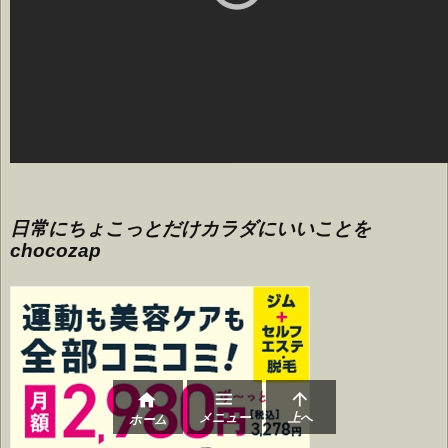
日常にちょこっとだけカラダにいいことを
chocozap



メニュー
上へ
ホーム