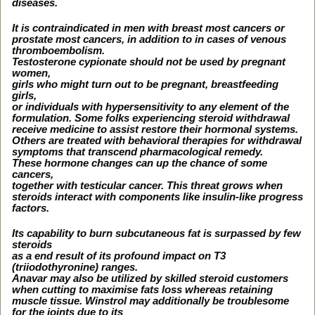
diseases.
It is contraindicated in men with breast most cancers or
prostate most cancers, in addition to in cases of venous
thromboembolism.
Testosterone cypionate should not be used by pregnant
women,
girls who might turn out to be pregnant, breastfeeding
girls,
or individuals with hypersensitivity to any element of the
formulation. Some folks experiencing steroid withdrawal
receive medicine to assist restore their hormonal systems.
Others are treated with behavioral therapies for withdrawal
symptoms that transcend pharmacological remedy.
These hormone changes can up the chance of some
cancers,
together with testicular cancer. This threat grows when
steroids interact with components like insulin-like progress
factors.
Its capability to burn subcutaneous fat is surpassed by few
steroids
as a end result of its profound impact on T3
(triiodothyronine) ranges.
Anavar may also be utilized by skilled steroid customers
when cutting to maximise fats loss whereas retaining
muscle tissue. Winstrol may additionally be troublesome
for the joints due to its