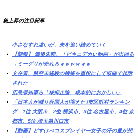
急上昇の注目記事
小さなすれ違いが、夫を追い詰めていく
【朗報】 海邉朱莉、「ビキニデカい動画」が出回る
→ミーグリが売れるｗｗｗｗｗｗ
文在寅、航空未経験の娘婿を重役にして収賄で起訴
された
広島県知事ら「核抑止論、根本的におかしい」
「日本人が減り外国人が増えた｣市区町村ランキン
グ 1位 大阪市、2位 横浜市、3位 名古屋市、4位 京
都市、5位 埼玉県川口市
【動画】どすけべコスプレイヤー女子の汗の量が想