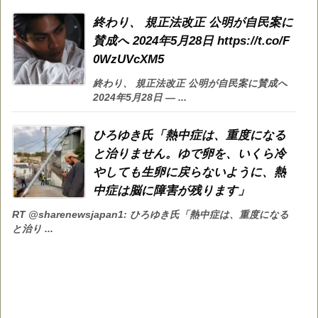
終わり、 規正法改正 公明が自民案に
賛成へ 2024年5月28日 https://t.co/F
0WzUVcXM5
終わり、 規正法改正 公明が自民案に賛成へ
2024年5月28日 — ...
ひろゆき氏「熱中症は、重度になる
と治りません。ゆで卵を、いくら冷
やしても生卵に戻らないように、熱
中症は脳に障害が残ります」
RT @sharenewsjapan1: ひろゆき氏「熱中症は、重度になる
と治り ...