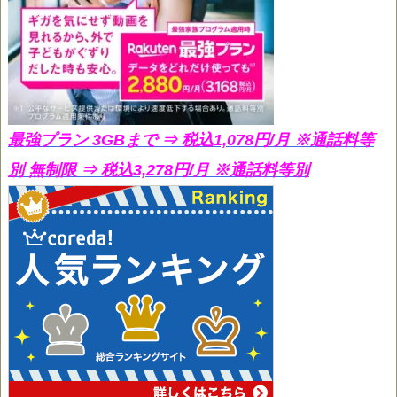
最強プラン 3GBまで ⇒ 税込1,078円/月
※通話料等
別 無制限 ⇒ 税込3,278円/月 ※通話料等別