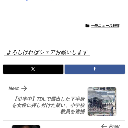

一般ニュース解説
よろしければシェアお願いします

Next
【引率中】TDLで露出した下半身
を女性に押し付けた疑い、小学校
教員を逮捕

Prev