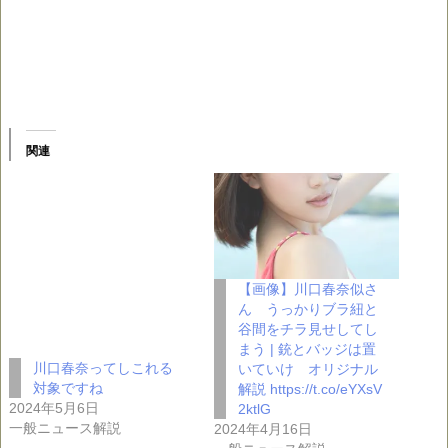
関連
【画像】川口春奈似さ
ん うっかりブラ紐と
谷間をチラ見せしてし
まう | 銃とバッジは置
川口春奈ってしこれる
いていけ オリジナル
対象ですね
解説 https://t.co/eYXsV
2024年5月6日
2ktlG
一般ニュース解説
2024年4月16日