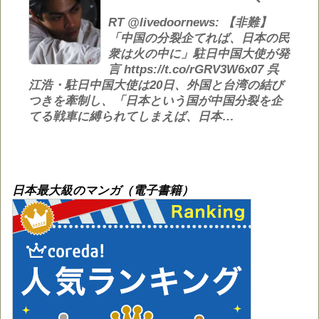
RT @livedoornews: 【非難】
「中国の分裂企てれば、日本の民
衆は火の中に」駐日中国大使が発
言 https://t.co/rGRV3W6x07 呉
江浩・駐日中国大使は20日、外国と台湾の結び
つきを牽制し、「日本という国が中国分裂を企
てる戦車に縛られてしまえば、日本…
日本最大級のマンガ（電子書籍）