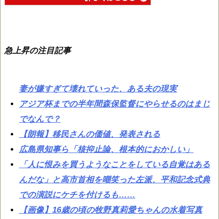
急上昇の注目記事
妻が嫌すぎて壊れていった、ある夫の現実
アジア杯までの半年間森保監督にやらせるのはまじ
でなんで？
【朗報】移民さんの価値、発表される
広島県知事ら「核抑止論、根本的におかしい」
「人に恨みを買うようなことをしている自覚はある
んだな」と高市首相を嘲笑った左派、平和記念式典
での演説にケチを付けるも……
【画像】16歳の頃の牧野真莉愛ちゃんの水着写真