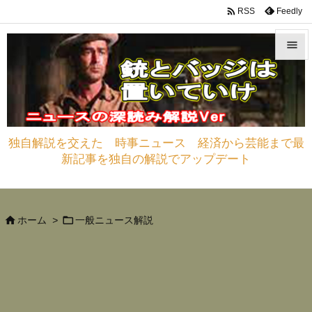

Feedly
RSS


メニュ

サイド
独自解説を交えた 時事ニュース 経済から芸能まで最

新記事を独自の解説でアップデート
前へ

次へ



ホーム
>
一般ニュース解説
検索