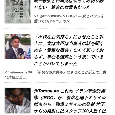
統一教会と自民党は切ってみ切り離
せない 連合の女帝もだった
RT @fmb3l9isWPTEBDy: — 銃とバッジを
置いていけ＆ニチカン ...
「不快なお気持ち」にさせたこと以
上に、実は大臣は当事者の話を聞く
のを「貴重な機会」なんて思ってお
らず、単なる儀式という扱いでいる
ことがバレてしまった
RT @amneris84: 「不快なお気持ち」にさせたこと以上に、実
は大臣は当 ...
@Torotaluta これね イラン革命防衛
隊（IRGC）が、有名な地下ミサイル
都市から、弾道ミサイルの発射 地下
からの発射にはスタッフ100人近くは