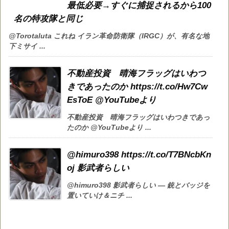
最低必要→すぐに捕捉されるから100
名の特攻隊と同じ
@Torotaluta これね イラン革命防衛隊（IRGC）が、有名な地
下ミサイ ...
不動産投資 晴海フラッグはいわつ
きであったのか https://t.co/Hw7Cw
EsToE @YouTubeより
不動産投資 晴海フラッグはいわつきであっ
たのか @YouTubeより ...
@himuro398 https://t.co/T7BNcbKn
oj 影武者らしい
@himuro398 影武者らしい — 銃とバッジを
置いていけ＆ニチ ...