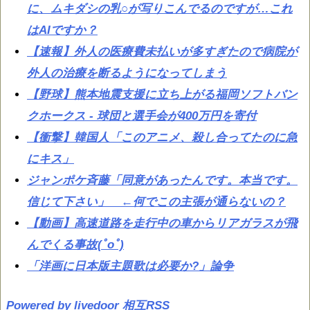
に、ムキダシの乳○が写りこんでるのですが…これ
はAIですか？
【速報】外人の医療費未払いが多すぎたので病院が
外人の治療を断るようになってしまう
【野球】熊本地震支援に立ち上がる福岡ソフトバン
クホークス - 球団と選手会が400万円を寄付
【衝撃】韓国人「このアニメ、殺し合ってたのに急
にキス」
ジャンポケ斉藤「同意があったんです。本当です。
信じて下さい」 ←何でこの主張が通らないの？
【動画】高速道路を走行中の車からリアガラスが飛
んでくる事故(ﾟoﾟ)
「洋画に日本版主題歌は必要か?」論争
Powered by livedoor 相互RSS