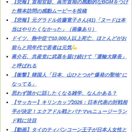
【悲報】首相官邸、高市首相の感動的なBGMをつけ
た熊本訪問の感動ムービーを投稿
【悲報】元グラドル佐藤寛子さん(41)「ヌードは本
当はやりたくなかった」（画像あり）
ドイツ、熱中症で10,000人以上死亡、ほとんどがお
前らと同年代で若者は元気
蒋介石、共産党に武器を届け続けて「運輸大隊長」
と呼ばれる
【衝撃】韓国人「日本、山ひとつが”爆発の聖地”に
なってる」
思わず誰かに話したくなる雑学、なんかある？
【サッカー】キリンカップ2026：日本代表の対戦相
手が決定！エクアドル戦とパナマvsニュージーラン
ド戦に注目
【動画】タイのティパンコーン王子が日本人女性と