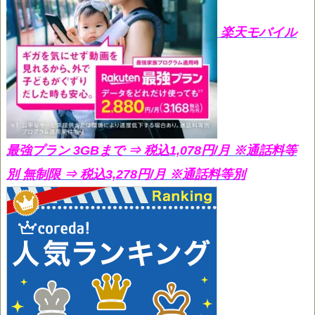
楽天モバイル
最強プラン 3GBまで ⇒ 税込1,078円/月
※通話料等
別 無制限 ⇒ 税込3,278円/月 ※通話料等別