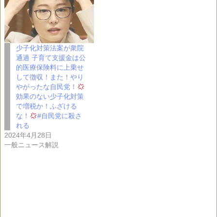
少子化対策法案が衆院
通過 子育て支援金は公
的医療保険料に上乗せ
して徴収！また！やり
やがったな自民党！
効果のない少子化対策
で増税か！ふざける
な！
#自民党に殺さ
れる
2024年4月28日
一般ニュース解説