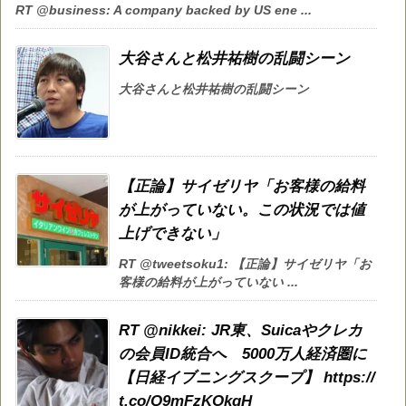
RT @business: A company backed by US ene ...
大谷さんと松井祐樹の乱闘シーン
大谷さんと松井祐樹の乱闘シーン
【正論】サイゼリヤ「お客様の給料
が上がっていない。この状況では値
上げできない」
RT @tweetsoku1: 【正論】サイゼリヤ「お
客様の給料が上がっていない ...
RT @nikkei: JR東、Suicaやクレカ
の会員ID統合へ 5000万人経済圏に
【日経イブニングスクープ】 https://
t.co/Q9mFzKOkqH