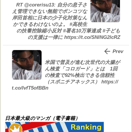
RT @corerisu13: 自分の息子さ
え管理できない無能でポンコツな
岸田首相に日本の少子化対策なん
かできるわけないのよ。 #高校生
の扶養控除縮小反対 #署名10万筆達成 #子ども
の支援は一律に https://t.co/SNlNG2lcRZ

Prev
米国で普及が進む次世代の大腸が
ん検査「コロガード」とは 1回
の検査で92%検出できる信頼性
（スポニチアネックス） https://
t.co/IvfT5ofBBn
日本最大級のマンガ（電子書籍）