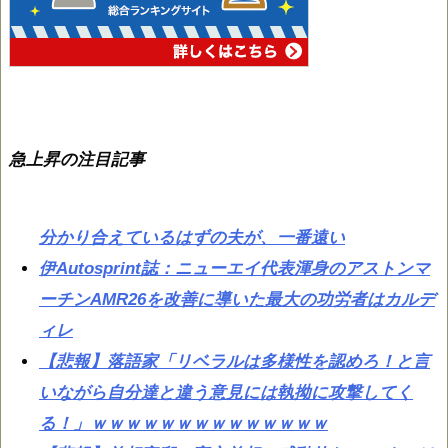
急上昇の注目記事
分かり合えているはずの夫が、一番遠い
伊Autosprint誌：ニューエイ代表渾身のアストンマ
ーチンAMR26を改善に導いた最大の功労者はカルデ
ィレ
【悲報】落語家「リベラルは多様性を認めろ！と言
いながら自分達と違う意見には執拗に攻撃してく
る！」ｗｗｗｗｗｗｗｗｗｗｗｗｗｗ