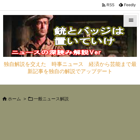

Feedly
RSS


メニュ

サイド
独自解説を交えた 時事ニュース 経済から芸能まで最

新記事を独自の解説でアップデート
前へ

次へ



ホーム
>
一般ニュース解説
検索