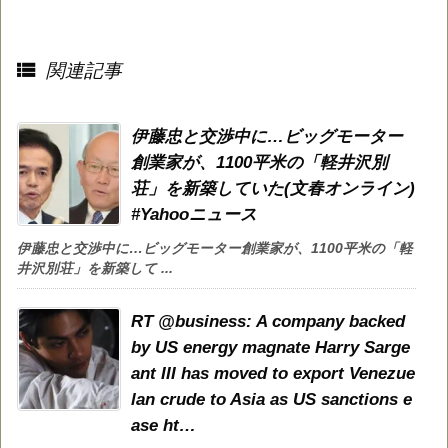

関連記事
伊藤忠と交渉中に…ビッグモーター
創業家が、1100平米の「軽井沢別
荘」を新築していた(文春オンライン)
#Yahooニュース
伊藤忠と交渉中に…ビッグモーター創業家が、1100平米の「軽
井沢別荘」を新築して ...
RT @business: A company backed
by US energy magnate Harry Sarge
ant III has moved to export Venezue
lan crude to Asia as US sanctions e
ase ht…