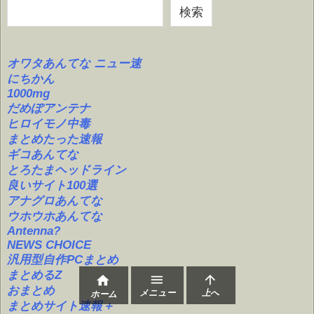
検索
オワタあんてな ニュー速
にちかん
1000mg
だめぽアンテナ
ヒロイモノ中毒
まとめたった速報
ギコあんてな
とろたまヘッドライン
良いサイト100選
アナグロあんてな
ウホウホあんてな
Antenna?
NEWS CHOICE
汎用型自作PCまとめ
まとめるZ



おまとめ
メニュー
上へ
ホーム
まとめサイト速報＋