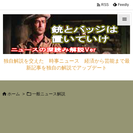

Feedly
RSS


メニュ

サイド
独自解説を交えた 時事ニュース 経済から芸能まで最

新記事を独自の解説でアップデート
前へ

次へ



ホーム
>
一般ニュース解説
検索