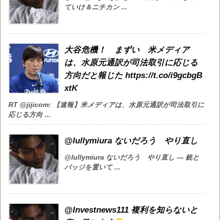
ていけ＆ニチカン ...
大谷危機！ まずい 米メディア
は、水原元通訳が司法取引に応じる
方向だと報じた https://t.co/i9gcbgB
xtK
RT @jijicom: 【速報】米メディアは、水原元通訳が司法取引に
応じる方向 ...
@lullymiura ないだろう やり直し
@lullymiura ないだろう やり直し — 銃と
バッジを置いて ...
@Investnews111 複利を知らないと