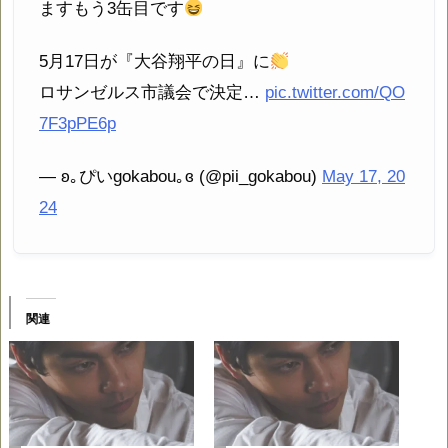
ますもう3缶目です
5月17日が『大谷翔平の日』に
ロサンゼルス市議会で決定…
pic.twitter.com/QO
7F3pPE6p
— ʚ｡ぴいgokabou｡ɞ (@pii_gokabou)
May 17, 20
24
関連