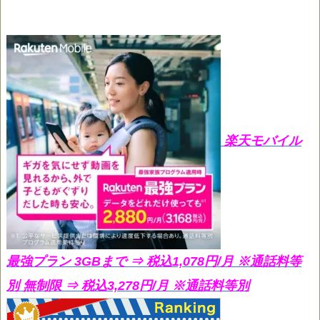
楽天モバイル
最強プラン 3GBまで ⇒ 税込1,078円/月
※通話料等
別 無制限 ⇒ 税込3,278円/月 ※通話料等別