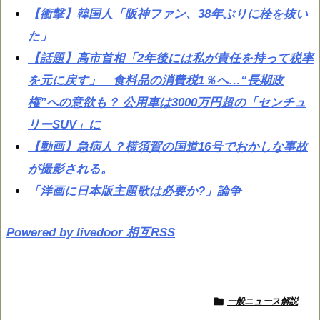
【衝撃】韓国人「阪神ファン、38年ぶりに栓を抜い
た」
【話題】高市首相「2年後には私が責任を持って税率
を元に戻す」 食料品の消費税1％へ…“長期政
権”への意欲も？ 公用車は3000万円超の「センチュ
リーSUV」に
【動画】急病人？横須賀の国道16号でおかしな事故
が撮影される。
「洋画に日本版主題歌は必要か?」論争
Powered by livedoor 相互RSS

一般ニュース解説