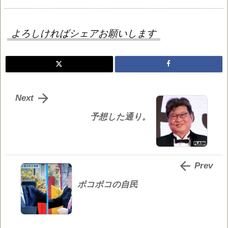
よろしければシェアお願いします

Next
予想した通り。

Prev
ボコボコの自民