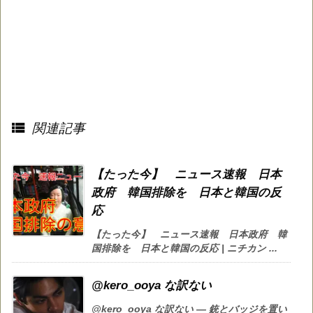

関連記事
【たった今】 ニュース速報 日本
政府 韓国排除を 日本と韓国の反
応
【たった今】 ニュース速報 日本政府 韓
国排除を 日本と韓国の反応 | ニチカン ...
@kero_ooya な訳ない
@kero_ooya な訳ない — 銃とバッジを置い