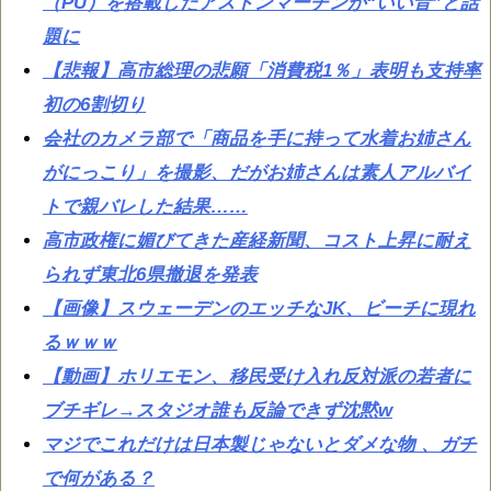
（PU）を搭載したアストンマーチンが“いい音”と話
題に
【悲報】高市総理の悲願「消費税1％」表明も支持率
初の6割切り
会社のカメラ部で「商品を手に持って水着お姉さん
がにっこり」を撮影、だがお姉さんは素人アルバイ
トで親バレした結果……
高市政権に媚びてきた産経新聞、コスト上昇に耐え
られず東北6県撤退を発表
【画像】スウェーデンのエッチなJK、ビーチに現れ
るｗｗｗ
【動画】ホリエモン、移民受け入れ反対派の若者に
ブチギレ→スタジオ誰も反論できず沈黙w
マジでこれだけは日本製じゃないとダメな物 、ガチ
で何がある？