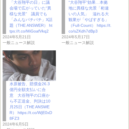
「大谷翔平の日」に議
“大谷翔平”効果…本拠
会場で広がっていた“異
地に異様な光景「桁違
様な光景” 議員でも
いの人気」 溢れる大
「みんなパチパチ」X話
観衆が「やばすぎる」
題（THE ANSWER） ht
（Full-Count） https://t.
tps://t.co/MiGoafVkq2
co/sZKdh7dBp3
2024年5月21日
2024年5月17日
一般ニュース解説
一般ニュース解説
水原被告、賠償金26.3
億円全額支払いに合
意 大谷翔平の口座か
ら不正送金、判決は10
月25日（THE ANSWE
R） https://t.co/WjE0xD
8FZ3
2024年6月5日