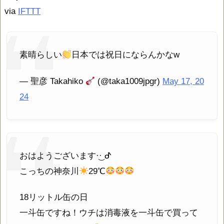
via
IFTTT
素晴らしい
日本では祝日にならんかなw
— 聖彦 Takahiko
(@taka1009jpgr)
May 17, 20
24
おはようございます·͜· ︎︎ᕷ
こっちの神奈川
29℃
18リットル缶の日
一斗缶ですね！ウチは消毒液を一斗缶で買って