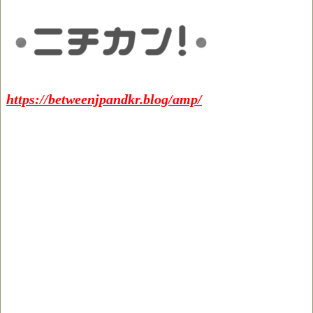
https://betweenjpandkr.blog/amp/