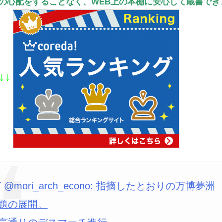
の心配をすることなく、WEB上の本棚に安心して蔵書でき
↓↓
T @mori_arch_econo: 指摘したとおりの万博夢洲
題の展開。