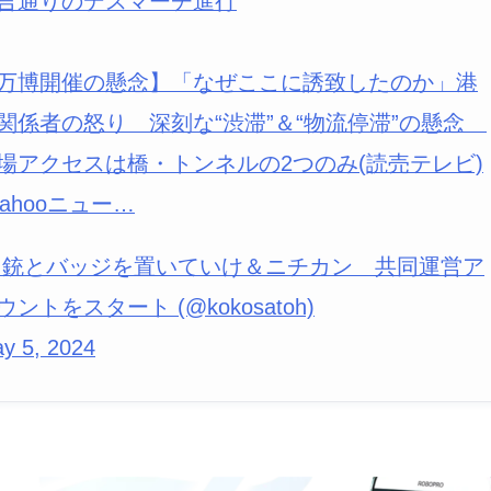
言通りのデスマーチ進行
万博開催の懸念】「なぜここに誘致したのか」港
関係者の怒り 深刻な“渋滞”＆“物流停滞”の懸念
場アクセスは橋・トンネルの2つのみ(読売テレビ)
Yahooニュー…
 銃とバッジを置いていけ＆ニチカン 共同運営ア
ウントをスタート (@kokosatoh)
y 5, 2024