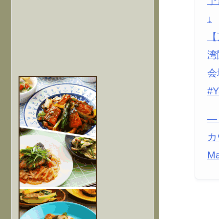
予
↓
【
湾
会
#
—
カ
Ma