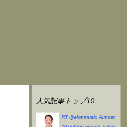
人気記事トップ10
RT @elonmusk: Almost
10 million people watch