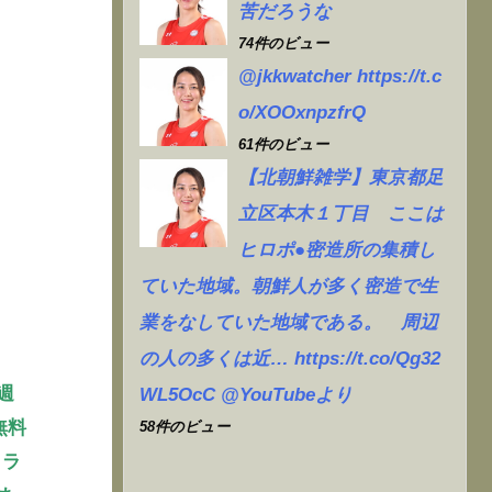
苦だろうな
74件のビュー
@jkkwatcher https://t.c
o/XOOxnpzfrQ
61件のビュー
【北朝鮮雑学】東京都足
立区本木１丁目 ここは
ヒロポ●密造所の集積し
ていた地域。朝鮮人が多く密造で生
業をなしていた地域である。 周辺
の人の多くは近… https://t.co/Qg32
週
WL5OcC @YouTubeより
無料
58件のビュー
クラ