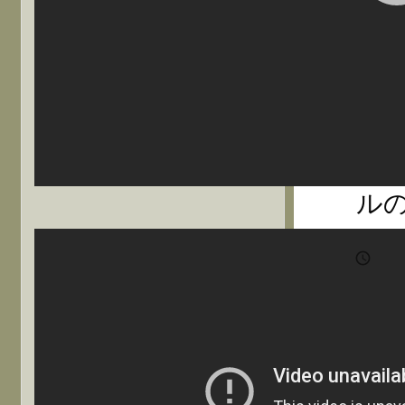
し
通
念
係者
滞
ル

202