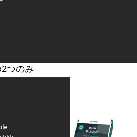
たとおりの万博夢洲問題の展開。予
りのデスマーチ進行↓【万博開催の
】「なぜここに誘致したのか」港湾
の怒り 深刻な“渋滞”＆“物流停
”の懸念 会場アクセスは橋・トン
の2つのみ
4年5月6日