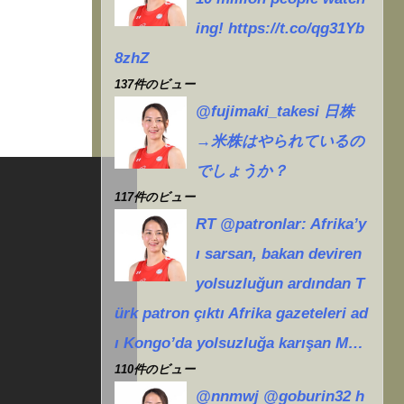
ing! https://t.co/qg31Yb
8zhZ
137件のビュー
@fujimaki_takesi 日株
→米株はやられているの
でしょうか？
117件のビュー
RT @patronlar: Afrika’y
ı sarsan, bakan deviren
yolsuzluğun ardından T
ürk patron çıktı Afrika gazeteleri ad
ı Kongo’da yolsuzluğa karışan M…
110件のビュー
@nnmwj @goburin32 h