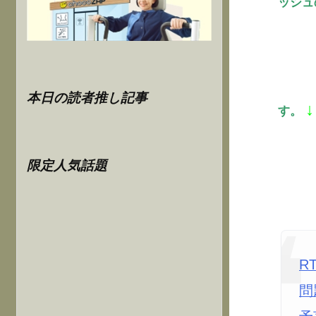
ッシュ
本日の読者推し記事
↓
す。
限定人気話題
R
問