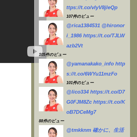
言
ttps://t.co/vIyV8jleQp
懸
107件のビュー
@rica1384531 @hironor
関
i_1986 https://t.co/TJLW
azb2Vt
ネ
105件のビュー
@yamanakako_info http
s://t.co/6WYu11mzFo
101件のビュー
@lico334 https://t.co/D7
G0FJM8Zc https://t.co/K
oB7DCeMg7
88件のビュー
@tmkknm 確かに、生活