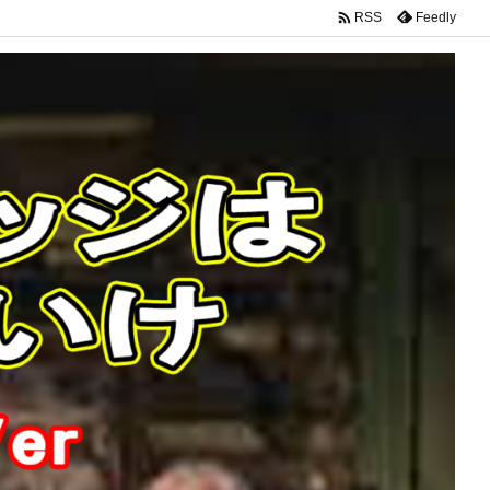

Feedly
RSS