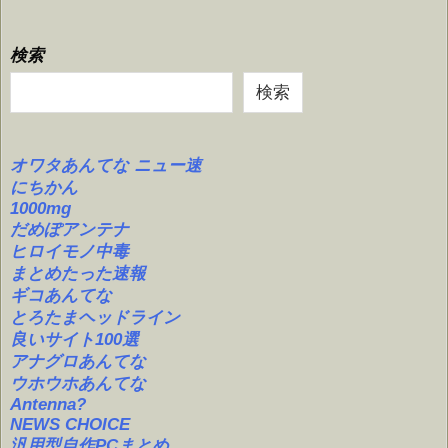
検索
検索
オワタあんてな ニュー速
にちかん
1000mg
だめぽアンテナ
ヒロイモノ中毒
まとめたった速報
ギコあんてな
とろたまヘッドライン
良いサイト100選
アナグロあんてな
ウホウホあんてな
Antenna?
NEWS CHOICE
汎用型自作PCまとめ