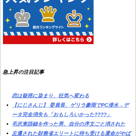
急上昇の注目記事
恋は疑惑に染まり、狂気へ変わる
【にじさんじ】 委員長、ゲリラ豪雨でPC浸水→デ
ータ完全消失も「おもしろいかった????」
毛沢東語録を作った男、自分の序文ごと消された
左遷された財務省エリートに待ち受ける運命がやば