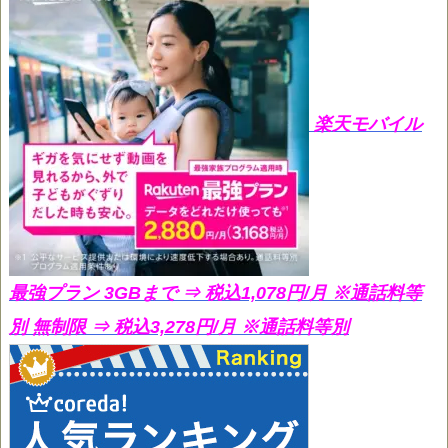
楽天モバイル
最強プラン 3GBまで ⇒ 税込1,078円/月
※通話料等
別 無制限 ⇒ 税込3,278円/月 ※通話料等別