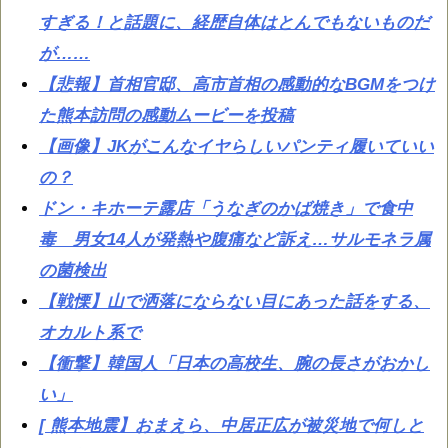
すぎる！と話題に、経歴自体はとんでもないものだ
が……
【悲報】首相官邸、高市首相の感動的なBGMをつけ
た熊本訪問の感動ムービーを投稿
【画像】JKがこんなイヤらしいパンティ履いていい
の？
ドン・キホーテ露店「うなぎのかば焼き」で食中
毒 男女14人が発熱や腹痛など訴え…サルモネラ属
の菌検出
【戦慄】山で洒落にならない目にあった話をする、
オカルト系で
【衝撃】韓国人「日本の高校生、腕の長さがおかし
い」
[ 熊本地震】おまえら、中居正広が被災地で何しと