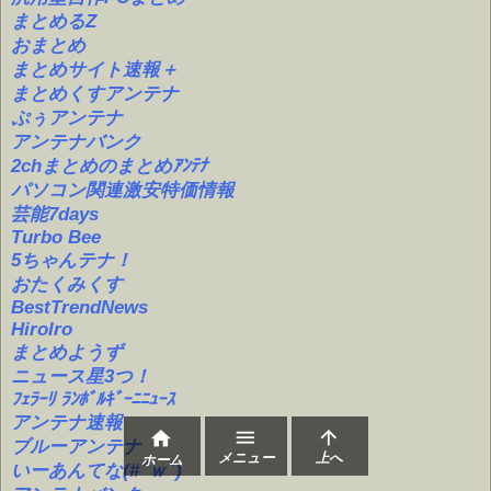
まとめるZ
おまとめ
まとめサイト速報＋
まとめくすアンテナ
ぷぅアンテナ
アンテナバンク
2chまとめのまとめｱﾝﾃﾅ
パソコン関連激安特価情報
芸能7days
Turbo Bee
5ちゃんテナ！
おたくみくす
BestTrendNews
HiroIro
まとめようず
ニュース星3つ！
ﾌｪﾗｰﾘ ﾗﾝﾎﾞﾙｷﾞｰﾆﾆｭｰｽ
アンテナ速報



ブルーアンテナ
メニュー
上へ
ホーム
いーあんてな(#ﾟｗﾟ)