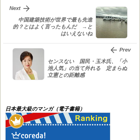

Next
中国建築技術が世界で最も先進
的？とはよく言ったもんだ →と
はいえないね

Prev
センスない 国民・玉木氏、「小
池人気」の当て外れる 定まらぬ
立憲との距離感
日本最大級のマンガ（電子書籍）