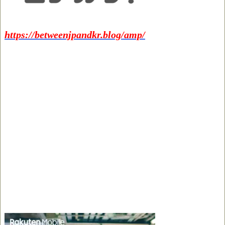
https://betweenjpandkr.blog/amp/