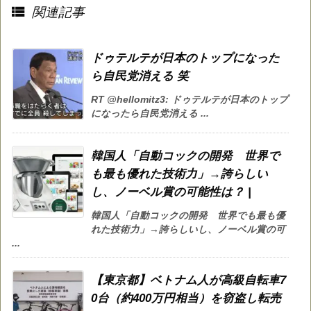

関連記事
ドゥテルテが日本のトップになった
ら自民党消える 笑
RT @hellomitz3: ドゥテルテが日本のトップ
になったら自民党消える ...
韓国人「自動コックの開発 世界で
も最も優れた技術力」→誇らしい
し、ノーベル賞の可能性は？ |
韓国人「自動コックの開発 世界でも最も優
れた技術力」→誇らしいし、ノーベル賞の可
...
【東京都】ベトナム人が高級自転車7
0台（約400万円相当）を窃盗し転売