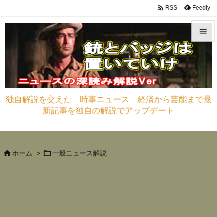

Feedly
RSS


メニュ

サイド
独自解説を交えた 時事ニュース 経済から芸能まで最

新記事を独自の解説でアップデート
前へ

次へ



ホーム
>
一般ニュース解説
検索