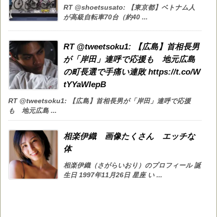
RT @shoetsusato: 【東京都】ベトナム人
が高級自転車70台（約40 ...
RT @tweetsoku1: 【広島】首相長男
が「岸田」連呼で応援も 地元広島
の町長選で手痛い連敗 https://t.co/W
tYYaWIepB
RT @tweetsoku1: 【広島】首相長男が「岸田」連呼で応援
も 地元広島 ...
相楽伊織 画像たくさん エッチな
体
相楽伊織（さがらいおり）のプロフィール 誕
生日 1997年11月26日 星座 い ...