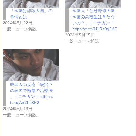
「韓国は詐欺大国」の
韓国人「なぜ野球大国
事情とは
韓国の高校生は育たな
2024年5月22日
いの？」 | ニチカン！
一般ニュース解説
https://t.co/1l1Rs9g2AP
2024年5月15日
一般ニュース解説
韓国人の反応「統治下
の韓国で梅毒の治療法
」 | ニチカン！ https://
t.co/jAaXbfi3K2
2024年5月19日
一般ニュース解説