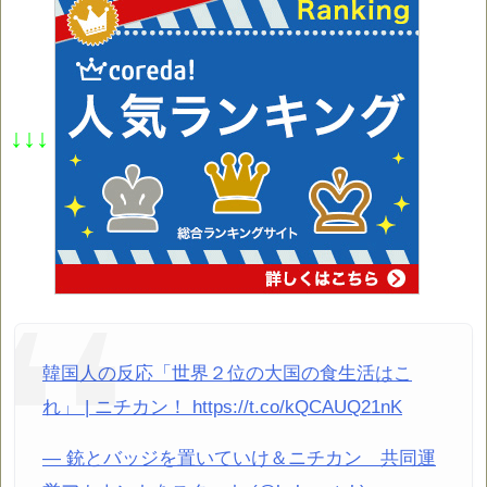
↓↓↓
韓国人の反応「世界２位の大国の食生活はこ
れ」 | ニチカン！ https://t.co/kQCAUQ21nK
— 銃とバッジを置いていけ＆ニチカン 共同運