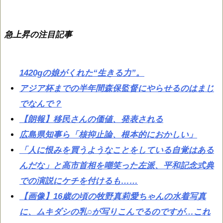
急上昇の注目記事
1420gの娘がくれた“生きる力”。
アジア杯までの半年間森保監督にやらせるのはまじ
でなんで？
【朗報】移民さんの価値、発表される
広島県知事ら「核抑止論、根本的におかしい」
「人に恨みを買うようなことをしている自覚はある
んだな」と高市首相を嘲笑った左派、平和記念式典
での演説にケチを付けるも……
【画像】16歳の頃の牧野真莉愛ちゃんの水着写真
に、ムキダシの乳○が写りこんでるのですが…これ