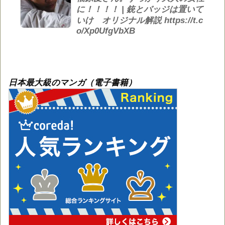
に！！！！ | 銃とバッジは置いて
いけ オリジナル解説 https://t.c
o/Xp0UfgVbXB
日本最大級のマンガ（電子書籍）