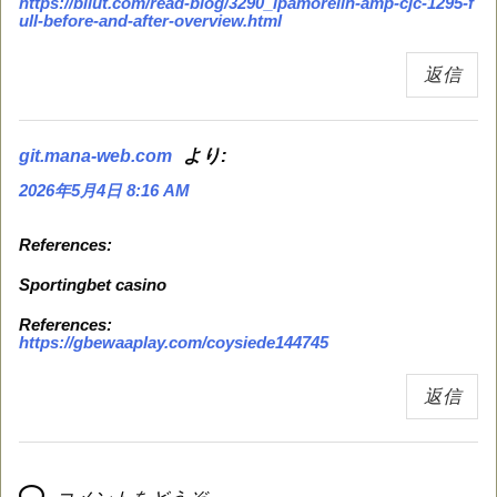
https://biiut.com/read-blog/3290_ipamorelin-amp-cjc-1295-f
ull-before-and-after-overview.html
返信
より:
git.mana-web.com
2026年5月4日 8:16 AM
References:
Sportingbet casino
References:
https://gbewaaplay.com/coysiede144745
返信