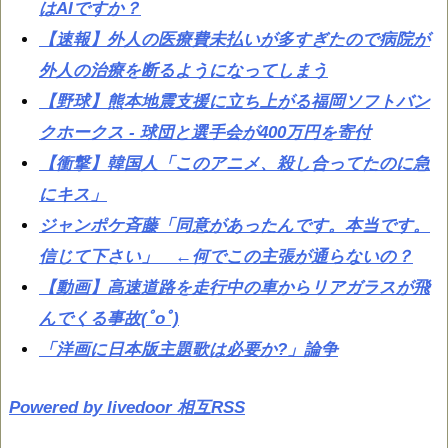
はAIですか？
【速報】外人の医療費未払いが多すぎたので病院が
外人の治療を断るようになってしまう
【野球】熊本地震支援に立ち上がる福岡ソフトバン
クホークス - 球団と選手会が400万円を寄付
【衝撃】韓国人「このアニメ、殺し合ってたのに急
にキス」
ジャンポケ斉藤「同意があったんです。本当です。
信じて下さい」 ←何でこの主張が通らないの？
【動画】高速道路を走行中の車からリアガラスが飛
んでくる事故(ﾟoﾟ)
「洋画に日本版主題歌は必要か?」論争
Powered by livedoor 相互RSS