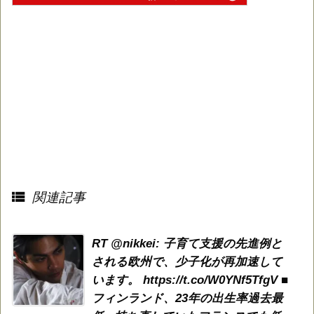

関連記事
RT @nikkei: 子育て支援の先進例と
される欧州で、少子化が再加速して
います。 https://t.co/W0YNf5TfgV ■
フィンランド、23年の出生率過去最