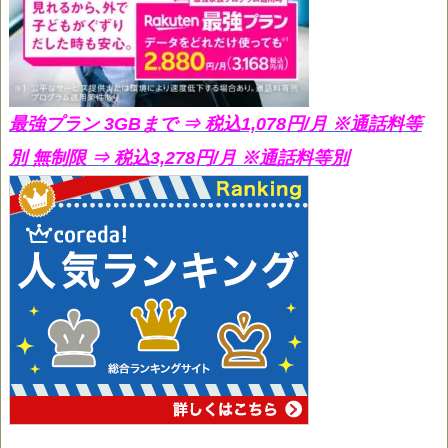
最強プラン 3GBまで ⇒ 税込1,078円/月
※通話料等
別 無制限 ⇒ 税込3,278円/月 ※通話料等別