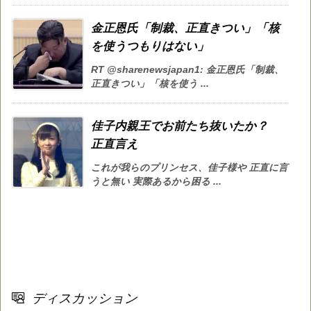
金正恩氏「制裁、正直きつい」「核
を使うつもりはない」
RT @sharenewsjapan1: 金正恩氏「制裁、
正直きつい」「核を使う ...
佳子内親王でお前たち抜いたか？
正直言え
これが我らのプリンセス、佳子様や 正直に言
うと無い 実際あるから困る ...
ディスカッション