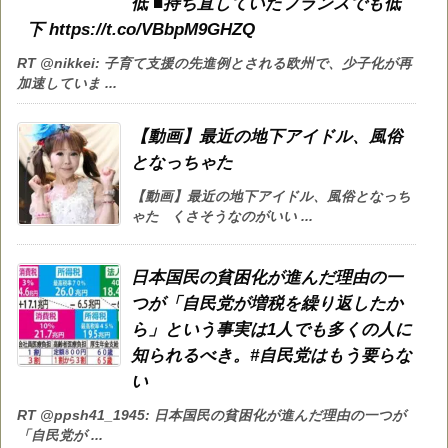
低 ■持ち直していたフランスでも低
下 https://t.co/VBbpM9GHZQ
RT @nikkei: 子育て支援の先進例とされる欧州で、少子化が再
加速していま ...
【動画】最近の地下アイドル、風俗
となっちゃた
【動画】最近の地下アイドル、風俗となっち
ゃた くさそうなのがいい ...
日本国民の貧困化が進んだ理由の一
つが「自民党が増税を繰り返したか
ら」という事実は1人でも多くの人に
知られるべき。#自民党はもう要らな
い
RT @ppsh41_1945: 日本国民の貧困化が進んだ理由の一つが
「自民党が ...