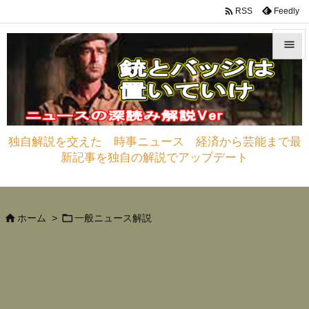

Feedly
RSS


メニュ

サイド
独自解説を交えた 時事ニュース 経済から芸能まで最

新記事を独自の解説でアップデート
前へ

次へ



ホーム
>
一般ニュース解説
検索