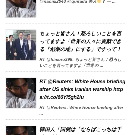
@naomi2943 @quitada 美人
？ — ...
ちょっと皆さん！恐ろしいことを言
ってますよ「世界の人々に貢献でき
る『創薬の地』にする」ですって！
RT @himuro398: ちょっと皆さん！恐ろし
いことを言ってますよ「世界の ...
RT @Reuters: White House briefing
after US sinks Iranian warship http
s://t.co/66YI5gh2iu
RT @Reuters: White House briefing after
...
韓国人「国側は「ならばこっちは千