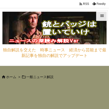

Feedly
RSS


メニュ

サイド
独自解説を交えた 時事ニュース 経済から芸能まで最

新記事を独自の解説でアップデート
前へ

次へ



ホーム
>
一般ニュース解説
検索