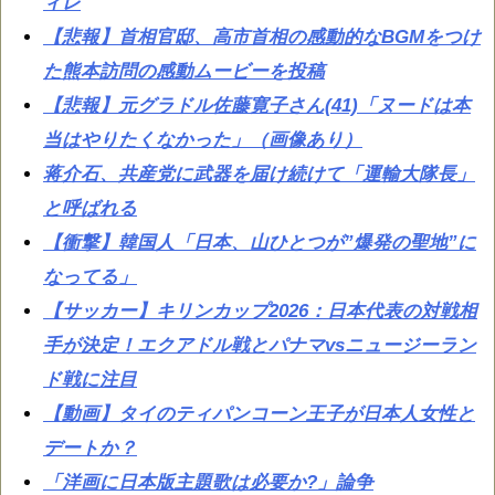
ィレ
【悲報】首相官邸、高市首相の感動的なBGMをつけ
た熊本訪問の感動ムービーを投稿
【悲報】元グラドル佐藤寛子さん(41)「ヌードは本
当はやりたくなかった」（画像あり）
蒋介石、共産党に武器を届け続けて「運輸大隊長」
と呼ばれる
【衝撃】韓国人「日本、山ひとつが”爆発の聖地”に
なってる」
【サッカー】キリンカップ2026：日本代表の対戦相
手が決定！エクアドル戦とパナマvsニュージーラン
ド戦に注目
【動画】タイのティパンコーン王子が日本人女性と
デートか？
「洋画に日本版主題歌は必要か?」論争