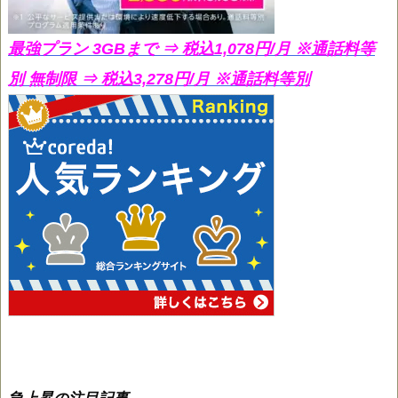
最強プラン 3GBまで ⇒ 税込1,078円/月
※通話料等
別 無制限 ⇒ 税込3,278円/月 ※通話料等別