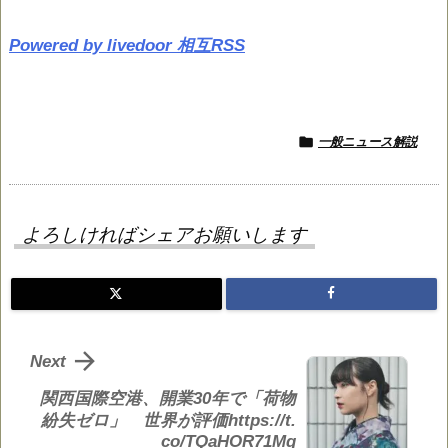
Powered by livedoor 相互RSS

一般ニュース解説
よろしければシェアお願いします

Next
関西国際空港、開業30年で「荷物
紛失ゼロ」 世界が評価https://t.
co/TQaHOR71Mq