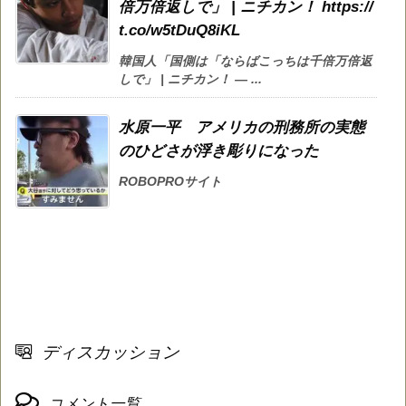
倍万倍返しで」 | ニチカン！ https://
t.co/w5tDuQ8iKL
韓国人「国側は「ならばこっちは千倍万倍返
しで」 | ニチカン！ — ...
水原一平 アメリカの刑務所の実態
のひどさが浮き彫りになった
ROBOPROサイト
ディスカッション
コメント一覧