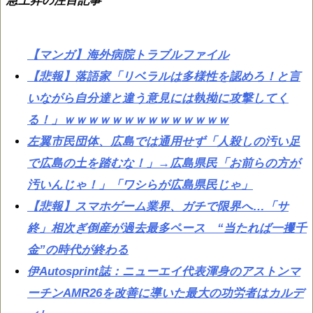
急上昇の注目記事
【マンガ】海外病院トラブルファイル
【悲報】落語家「リベラルは多様性を認めろ！と言
いながら自分達と違う意見には執拗に攻撃してく
る！」ｗｗｗｗｗｗｗｗｗｗｗｗｗｗ
左翼市民団体、広島では通用せず「人殺しの汚い足
で広島の土を踏むな！」→広島県民「お前らの方が
汚いんじゃ！」「ワシらが広島県民じゃ」
【悲報】スマホゲーム業界、ガチで限界へ…「サ
終」相次ぎ倒産が過去最多ペース “当たれば一攫千
金”の時代が終わる
伊Autosprint誌：ニューエイ代表渾身のアストンマ
ーチンAMR26を改善に導いた最大の功労者はカルデ