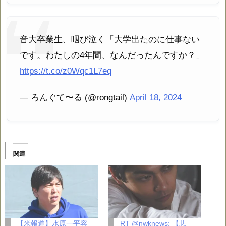
音大卒業生、咽び泣く「大学出たのに仕事ない
です。わたしの4年間、なんだったんですか？」
https://t.co/z0Wqc1L7eq
— ろんぐて〜る (@rongtail)
April 18, 2024
関連
【米報道】水原一平容
RT @nwknews: 【悲