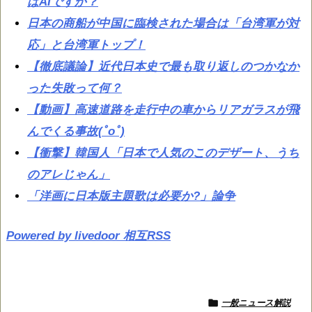
はAIですか？
日本の商船が中国に臨検された場合は「台湾軍が対
応」と台湾軍トップ！
【徹底議論】近代日本史で最も取り返しのつかなか
った失敗って何？
【動画】高速道路を走行中の車からリアガラスが飛
んでくる事故(ﾟoﾟ)
【衝撃】韓国人「日本で人気のこのデザート、うち
のアレじゃん」
「洋画に日本版主題歌は必要か?」論争
Powered by livedoor 相互RSS

一般ニュース解説