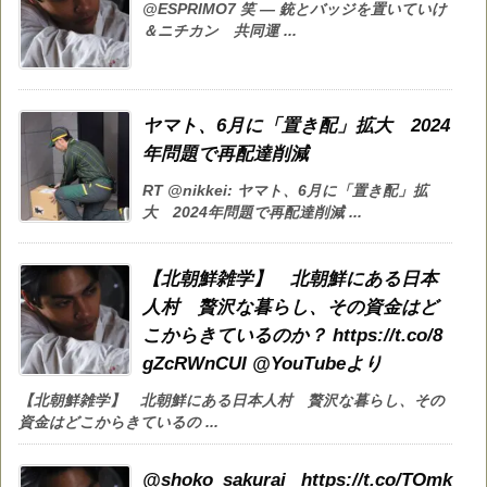
@ESPRIMO7 笑 — 銃とバッジを置いていけ
＆ニチカン 共同運 ...
ヤマト、6月に「置き配」拡大 2024
年問題で再配達削減
RT @nikkei: ヤマト、6月に「置き配」拡
大 2024年問題で再配達削減 ...
【北朝鮮雑学】 北朝鮮にある日本
人村 贅沢な暮らし、その資金はど
こからきているのか？ https://t.co/8
gZcRWnCUI @YouTubeより
【北朝鮮雑学】 北朝鮮にある日本人村 贅沢な暮らし、その
資金はどこからきているの ...
@shoko_sakurai_ https://t.co/TOmk