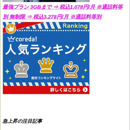
最強プラン 3GBまで ⇒ 税込1,078円/月
※通話料等
別 無制限 ⇒ 税込3,278円/月 ※通話料等別
急上昇の注目記事