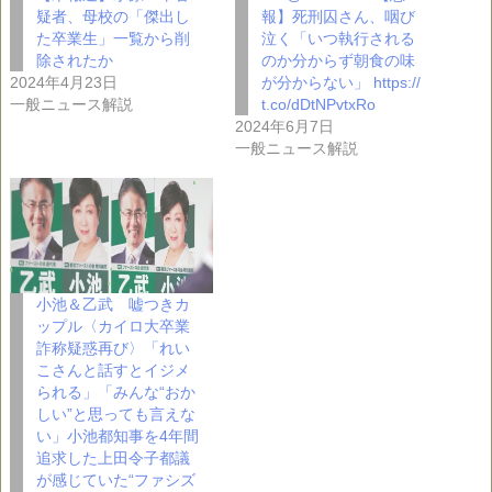
疑者、母校の「傑出し
報】死刑囚さん、咽び
た卒業生」一覧から削
泣く「いつ執行される
除されたか
のか分からず朝食の味
2024年4月23日
が分からない」 https://
一般ニュース解説
t.co/dDtNPvtxRo
2024年6月7日
一般ニュース解説
小池＆乙武 嘘つきカ
ップル〈カイロ大卒業
詐称疑惑再び〉「れい
こさんと話すとイジメ
られる」「みんな“おか
しい”と思っても言えな
い」小池都知事を4年間
追求した上田令子都議
が感じていた“ファシズ