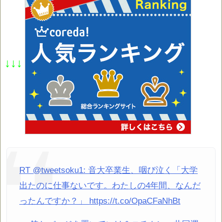
↓↓↓
RT @tweetsoku1: 音大卒業生、咽び泣く「大学
出たのに仕事ないです。わたしの4年間、なんだ
ったんですか？」 https://t.co/OpaCFaNhBt