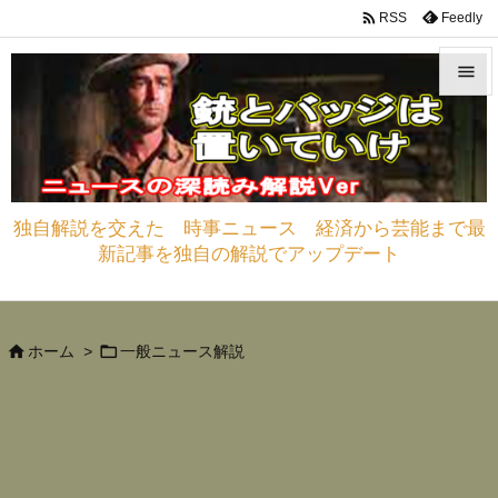

Feedly
RSS


メニュ

サイド
独自解説を交えた 時事ニュース 経済から芸能まで最

新記事を独自の解説でアップデート
前へ

次へ



ホーム
>
一般ニュース解説
検索