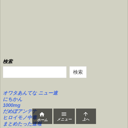
検索
検索
オワタあんてな ニュー速
にちかん
1000mg
だめぽアンテナ



ヒロイモノ中毒
メニュー
上へ
ホーム
まとめたった速報