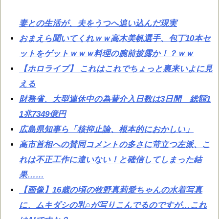
妻との生活が、夫をうつへ追い込んだ現実
おまえら聞いてくれｗｗ高木美帆選手、包丁10本セ
ットをゲットｗｗｗ料理の腕前披露か！？ｗｗ
【ホロライブ】 これはこれでちょっと裏来いよに見
える
財務省、大型連休中の為替介入日数は3日間 総額1
1兆7349億円
広島県知事ら「核抑止論、根本的におかしい」
高市首相への賛同コメントの多さに苛立つ左派、こ
れは不正工作に違いない！と確信してしまった結
果……
【画像】16歳の頃の牧野真莉愛ちゃんの水着写真
に、ムキダシの乳○が写りこんでるのですが…これ