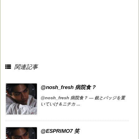

関連記事
@nosh_fresh 病院食？
@nosh_fresh 病院食？ — 銃とバッジを置
いていけ＆ニチカ ...
@ESPRIMO7 笑