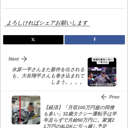
よろしければシェアお願いします

Next
水原一平さんまた新作を出される
も、大谷翔平さんも巻き込まれて
しまう。。。。

Prev
【経済】「月収100万円超の同僚
も多い」32歳タクシー運転手は半
年足らずで月給60万円に。家賃2
1万円の4LDKに引っ越し予定