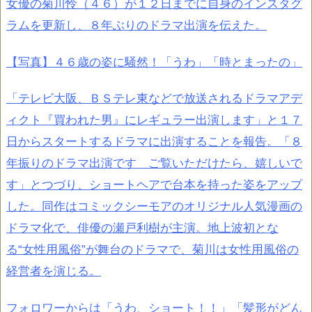
女優の菊川怜（４６）が１２日までに自身のインスタグ
ラムを更新し、８年ぶりのドラマ出演を伝えた。
【写真】４６歳の姿に騒然！「うわ」「時とまったの」
「テレビ大阪、ＢＳテレ東などで放送されるドラマアデ
ィクト『買われた男』にレギュラー出演します」と１７
日からスタートするドラマに出演することを報告。「８
年振りのドラマ出演です ご覧いただけたら、嬉しいで
す」とつづり、ショートヘアで台本を持った姿をアップ
した。同作はコミックシーモアのオリジナル人気漫画の
ドラマ化で、俳優の瀬戸利樹が主演。地上波初とな
る“女性用風俗”が舞台のドラマで、菊川は女性用風俗の
経営者を演じる。
フォロワーからは「うわ、ショート！！」「髪形がどん