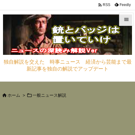

Feedly
RSS


メニュ

サイド
独自解説を交えた 時事ニュース 経済から芸能まで最

新記事を独自の解説でアップデート
前へ

次へ



ホーム
>
一般ニュース解説
検索