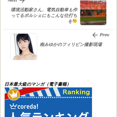

Next
環境活動家さん、電気自動車も作
ってるポルシェにもこんな仕打ち
を

Prev
南みゆかのフィリピン撮影現場
日本最大級のマンガ（電子書籍）