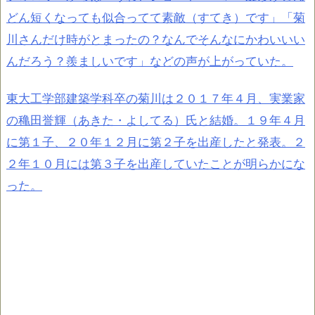
どん短くなっても似合ってて素敵（すてき）です」「菊
川さんだけ時がとまったの？なんでそんなにかわいいい
んだろう？羨ましいです」などの声が上がっていた。
東大工学部建築学科卒の菊川は２０１７年４月、実業家
の穐田誉輝（あきた・よしてる）氏と結婚。１９年４月
に第１子、２０年１２月に第２子を出産したと発表。２
２年１０月には第３子を出産していたことが明らかにな
った。