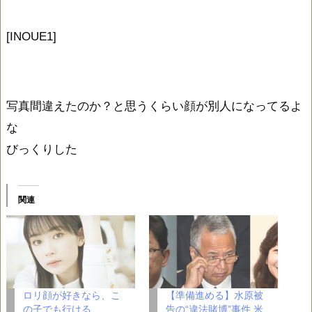
[INOUE1]
写真間違えたのか？と思うくらい顔が別人になってるよ
な
びっくりした
関連
ロリ顔が好きなら、こ
【準備進める】水原被
の子でも行ける
告の“違法賭博”事件 米