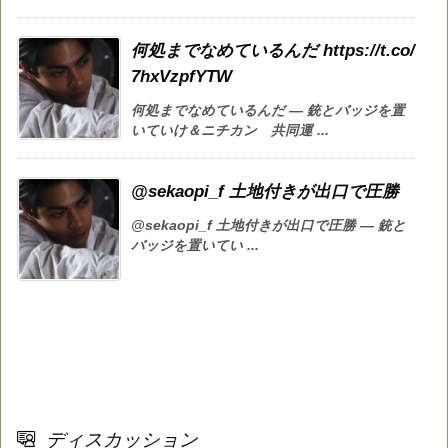
何処までなめているんだ https://t.co/
7hxVzpfYTW
何処までなめているんだ — 銃とバッジを置
いていけ＆ニチカン 共同運 ...
@sekaopi_f 土地付きが出口で圧勝
@sekaopi_f 土地付きが出口で圧勝 — 銃と
バッジを置いてい ...
ディスカッション