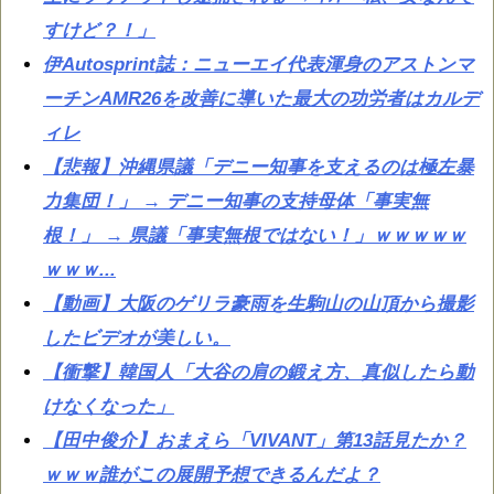
すけど？！」
伊Autosprint誌：ニューエイ代表渾身のアストンマ
ーチンAMR26を改善に導いた最大の功労者はカルデ
ィレ
【悲報】沖縄県議「デニー知事を支えるのは極左暴
力集団！」 → デニー知事の支持母体「事実無
根！」 → 県議「事実無根ではない！」ｗｗｗｗｗ
ｗｗｗ...
【動画】大阪のゲリラ豪雨を生駒山の山頂から撮影
したビデオが美しい。
【衝撃】韓国人「大谷の肩の鍛え方、真似したら動
けなくなった」
【田中俊介】おまえら「VIVANT」第13話見たか？
ｗｗｗ誰がこの展開予想できるんだよ？