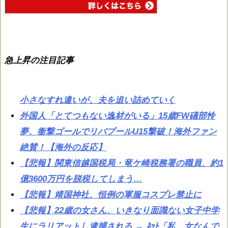
急上昇の注目記事
小さなすれ違いが、夫を追い詰めていく
外国人「とてつもない逸材がいる」15歳FW礒部怜
夢、衝撃ゴールでリバプールU15撃破！海外ファン
絶賛！【海外の反応】
【悲報】関東信越国税局・竜ケ崎税務署の職員、約1
億3600万円を脱税してしまう…
【悲報】靖国神社、恒例の軍服コスプレ禁止に
【悲報】22歳の女さん、いきなり面識ない女子中学
生にラリアットし逮捕される → ﾈｯﾄ「私、女なんで