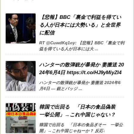
【悲報】BBC「裏金で利益を得てい
る人が日本には大勢いる」と全世界
に配信
RT @CuwdKq1oy: 【悲報】BBC「裏金で利
益を得ている人が日本には大 ...
ハンターの散弾銃が暴発か 妻搬送 20
24年6月4日 https://t.co/HJ9yMiyZI4
ハンターの散弾銃が暴発か 妻搬送 2024年6
月4日 — 銃とバッジ ...
韓国で出回る 「日本の食品偽装
一挙公開」→これ中国じゃない？
韓国で出回る 「日本の食品ぎそー 一挙公
開」→これ中国じゃねーか？ 反応↓