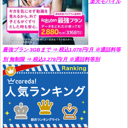
楽天モバイル
最強プラン 3GBまで ⇒ 税込1,078円/月
※通話料等
別 無制限 ⇒ 税込3,278円/月 ※通話料等別