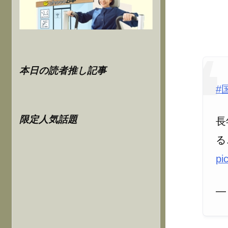
本日の読者推し記事
#
限定人気話題
長
る
pi
—