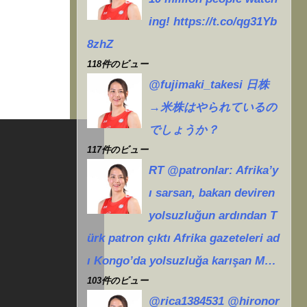
ing! https://t.co/qg31Yb
8zhZ
118件のビュー
@fujimaki_takesi 日株
→米株はやられているの
でしょうか？
117件のビュー
RT @patronlar: Afrika’y
ı sarsan, bakan deviren
yolsuzluğun ardından T
ürk patron çıktı Afrika gazeteleri ad
ı Kongo’da yolsuzluğa karışan M…
103件のビュー
@rica1384531 @hironor