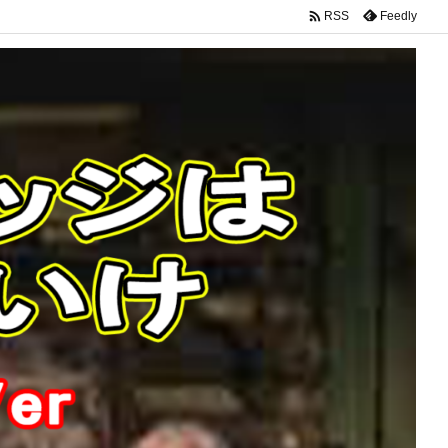

Feedly
RSS