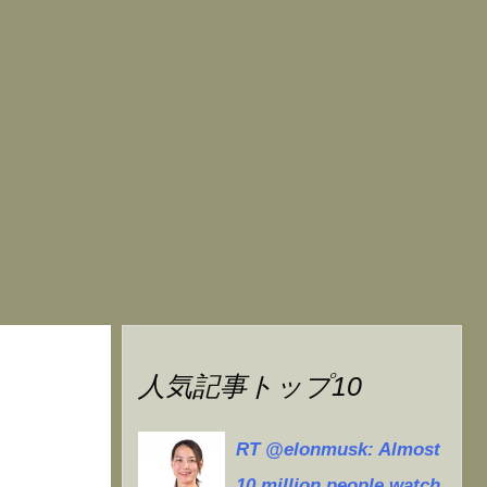
人気記事トップ10
RT @elonmusk: Almost
10 million people watch