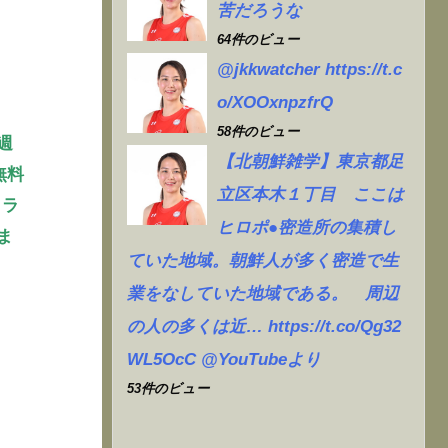
苦だろうな
64件のビュー
@jkkwatcher https://t.c
o/XOOxnpzfrQ
58件のビュー
週
【北朝鮮雑学】東京都足
無料
立区本木１丁目 ここは
クラ
ヒロポ●密造所の集積し
ま
ていた地域。朝鮮人が多く密造で生
業をなしていた地域である。 周辺
の人の多くは近… https://t.co/Qg32
WL5OcC @YouTubeより
53件のビュー