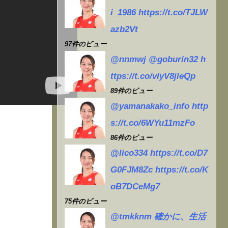
か
i_1986 https://t.co/TJLW
azb2Vt
97件のビュー
@nnmwj @goburin32 h
ttps://t.co/vIyV8jleQp
89件のビュー
@yamanakako_info http
s://t.co/6WYu11mzFo
86件のビュー
@lico334 https://t.co/D7
G0FJM8Zc https://t.co/K
oB7DCeMg7
75件のビュー
@tmkknm 確かに、生活