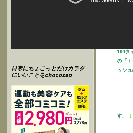
快適に
100
の「ト
日常にちょこっとだけカラダ
ッシュ
にいいことをchocozap
↓
す。