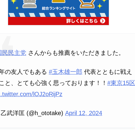
国民民主党
さんからも推薦をいただきました。
年の友人でもある
#玉木雄一郎
代表とともに戦え
こと、とても心強く思っております！！
#東京15
c.twitter.com/lOJ2oRijPz
 乙武洋匡 (@h_ototake)
April 12, 2024