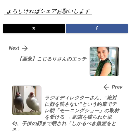
よろしければシェアお願いします

Next
【画像】こじるりさんのエッチ

Prev
ラジオディレクターさん、“絶対
に顔を映さない”という約束でテ
レ朝「モーニングショー」の取材
を受ける → 約束を破られた挙
句、子供の顔まで晒され「しかるべき措置をと
る」