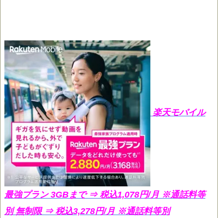
楽天モバイル
最強プラン 3GBまで ⇒ 税込1,078円/月
※通話料等
別 無制限 ⇒ 税込3,278円/月 ※通話料等別