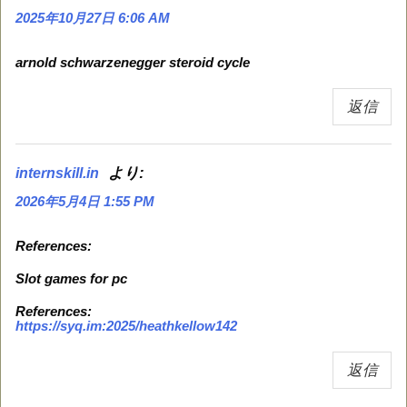
2025年10月27日 6:06 AM
arnold schwarzenegger steroid cycle
返信
より:
internskill.in
2026年5月4日 1:55 PM
References:
Slot games for pc
References:
https://syq.im:2025/heathkellow142
返信