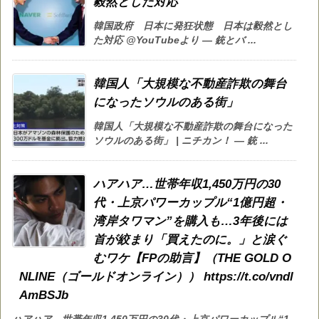
毅然とした対応
韓国政府 日本に発狂状態 日本は毅然とし
た対応 @YouTubeより — 銃とバ ...
韓国人「大規模な不動産詐欺の舞台
になったソウルのある街」
韓国人「大規模な不動産詐欺の舞台になった
ソウルのある街」 | ニチカン！ — 銃 ...
ハアハア…世帯年収1,450万円の30
代・上京パワーカップル“1億円超・
湾岸タワマン”を購入も…3年後には
首が絞まり「買えたのに。」と涙ぐ
むワケ【FPの助言】（THE GOLD O
NLINE（ゴールドオンライン）） https://t.co/vndl
AmBSJb