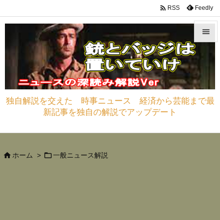

Feedly
RSS


メニュ

サイド
独自解説を交えた 時事ニュース 経済から芸能まで最

新記事を独自の解説でアップデート
前へ

次へ



ホーム
>
一般ニュース解説
検索