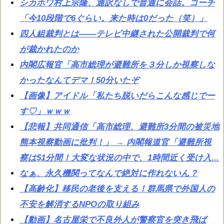
シカホワ村上宗隆、通訳なしで普通に会話。コーチ
「今10段階で6ぐらい。来た時は0だった（笑）」
四人組裁判とは——テレビ中継された公開裁判で何
が裁かれたのか
内閣広報官「高市総理が避難所を３分しか視察しな
かったなんてデマ！50分いたぞ
【画像】アイドル「私たち脱いだらこんな感じでー
す♡」ｗｗｗ
【悲報】共同通信「高市総理、避難所3分間の被災地
熊本視察動画に批判！」 → 内閣報道官「避難所視
察は51分間！大変な状況の中で、1時間近く受け入...
なぁ、永久機関ってなんで絶対に作れないん？
【高齢化】移民の老後を支える！群馬県で外国人の
不安を解消するNPOの取り組み
【動画】名古屋栄で不良外人が警察官を突き飛ば