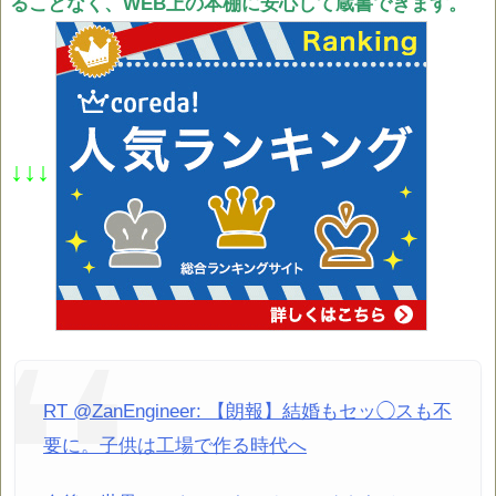
ることなく、WEB上の本棚に安心して蔵書できます。
↓↓↓
RT @ZanEngineer: 【朗報】結婚もセッ◯スも不
要に。子供は工場で作る時代へ