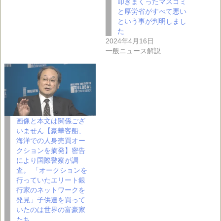
叩きまくったマスゴミ
と厚労省がすべて悪い
という事が判明しまし
た
2024年4月16日
一般ニュース解説
画像と本文は関係ござ
いません【豪華客船、
海洋での人身売買オー
クションを摘発】密告
により国際警察が調
査。 「オークションを
行っていたエリート銀
行家のネットワークを
発見」子供達を買って
いたのは世界の富豪家
たち