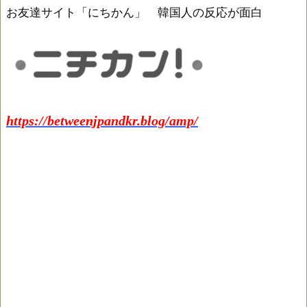
お友達サイト「にちかん」 韓国人の反応が面白
https://betweenjpandkr.blog/amp/