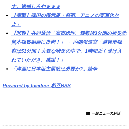
す。逮捕しろやｗｗｗ
【衝撃】韓国の掲示板「原宿、アニメの実写化か
よ」
【悲報】共同通信「高市総理、避難所3分間の被災地
熊本視察動画に批判！」 → 内閣報道官「避難所視
察は51分間！大変な状況の中で、1時間近く受け入
れていただき、感謝！」
「洋画に日本版主題歌は必要か?」論争
Powered by livedoor 相互RSS

一般ニュース解説