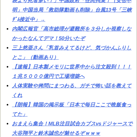
表より死者多い！」中国政府「住民拘束！（安否不
明」中国当局「救助隊動画も削除」台風13号「三峡
ﾀﾞﾑ接近中」→
内閣広報官「高市総理が避難所を３分しか視察しな
かったなんてデマ！50分いたぞ
三上悠亜さん「乳首みえてるけど、気づかんふりし
とこ」（動画あり）
【速報】日本製メモリに世界中から注文殺到！！！
１兆５０００億円で工場増築へ
人体実験や拷問にまつわる、ガチで怖い話を教えて
くれ
【朗報】韓国の掲示板「日本で毎日ここで晩飯食っ
てた」
おまえら集合！MLB注目試合カブスvsドジャースで
大谷翔平と鈴木誠也が魅せるぞｗｗｗ