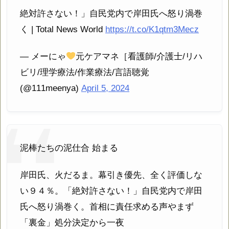
絶対許さない！」自民党内で岸田氏へ怒り渦巻
く | Total News World
https://t.co/K1qtm3Mecz
— メーにゃ
元ケアマネ［看護師/介護士/リハ
ビリ/理学療法/作業療法/言語聴覚
(@111meenya)
April 5, 2024
泥棒たちの泥仕合 始まる
岸田氏、火だるま。幕引き優先、全く評価しな
い９４％。「絶対許さない！」自民党内で岸田
氏へ怒り渦巻く。首相に責任求める声やまず
「裏金」処分決定から一夜