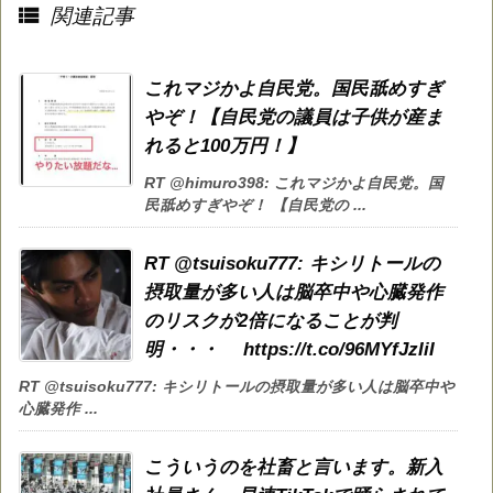

関連記事
これマジかよ自民党。国民舐めすぎ
やぞ！【自民党の議員は子供が産ま
れると100万円！】
RT @himuro398: これマジかよ自民党。国
民舐めすぎやぞ！ 【自民党の ...
RT @tsuisoku777: キシリトールの
摂取量が多い人は脳卒中や心臓発作
のリスクが2倍になることが判
明・・・ https://t.co/96MYfJzIiI
RT @tsuisoku777: キシリトールの摂取量が多い人は脳卒中や
心臓発作 ...
こういうのを社畜と言います。新入