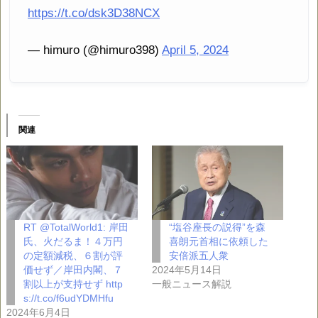
https://t.co/dsk3D38NCX
— himuro (@himuro398)
April 5, 2024
関連
RT @TotalWorld1: 岸田
“塩谷座長の説得”を森
氏、火だるま！４万円
喜朗元首相に依頼した
の定額減税、６割が評
安倍派五人衆
価せず／岸田内閣、７
2024年5月14日
割以上が支持せず http
一般ニュース解説
s://t.co/f6udYDMHfu
2024年6月4日