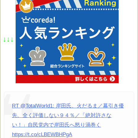
↓↓↓
RT @TotalWorld1: 岸田氏、火だるま／幕引き優
先、全く評価しない９４％／「絶対許さな
い！」自民党内で岸田氏へ怒り渦巻く
https://t.co/cLBEWBHPgA