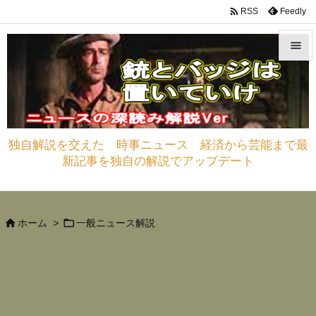

Feedly
RSS


メニュ

サイド
独自解説を交えた 時事ニュース 経済から芸能まで最

新記事を独自の解説でアップデート
前へ

次へ



ホーム
>
一般ニュース解説
検索