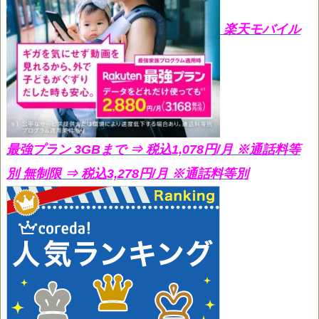
楽天モバイル
最強プラン 3GBまで ⇒ 税込1,078円/月
※通話料等
別 無制限 ⇒ 税込3,278円/月 ※通話料等別