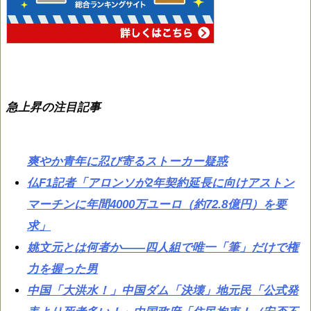
急上昇の注目記事
爽やか青年に忍び寄るストーカー疑惑
仏F1記者「アロンソが2年契約延長に向けアストン
マーチンに年間4000万ユーロ（約72.8億円）を要
求」
姚文元とは何者か——四人組で唯一「筆」だけで権
力を握った男
中国「大洪水！」中国ダム「決壊」地元民「公式発