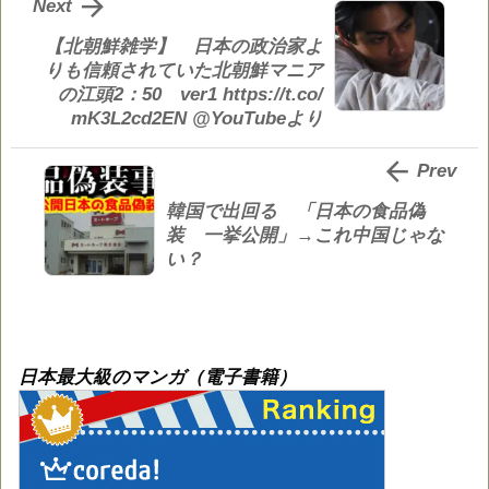

Next
【北朝鮮雑学】 日本の政治家よ
りも信頼されていた北朝鮮マニア
の江頭2：50 ver1 https://t.co/
mK3L2cd2EN @YouTubeより

Prev
韓国で出回る 「日本の食品偽
装 一挙公開」→これ中国じゃな
い？
日本最大級のマンガ（電子書籍）