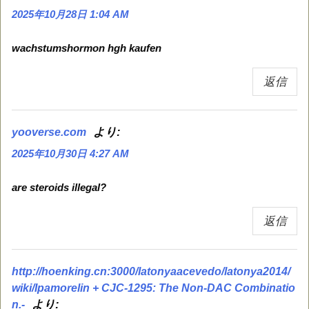
2025年10月28日 1:04 AM
wachstumshormon hgh kaufen
返信
より:
yooverse.com
2025年10月30日 4:27 AM
are steroids illegal?
返信
http://hoenking.cn:3000/latonyaacevedo/latonya2014/
wiki/Ipamorelin + CJC-1295: The Non-DAC Combinatio
より:
n.-