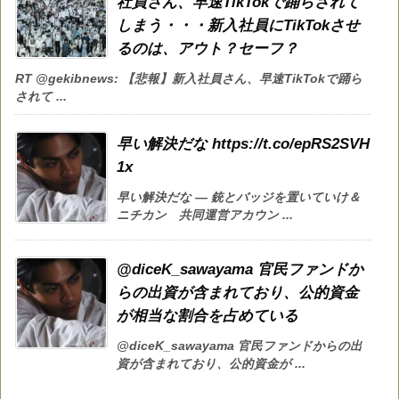
社員さん、早速TikTokで踊らされて
しまう・・・新入社員にTikTokさせ
るのは、アウト？セーフ？
RT @gekibnews: 【悲報】新入社員さん、早速TikTokで踊ら
されて ...
早い解決だな https://t.co/epRS2SVH
1x
早い解決だな — 銃とバッジを置いていけ＆
ニチカン 共同運営アカウン ...
@diceK_sawayama 官民ファンドか
らの出資が含まれており、公的資金
が相当な割合を占めている
@diceK_sawayama 官民ファンドからの出
資が含まれており、公的資金が ...