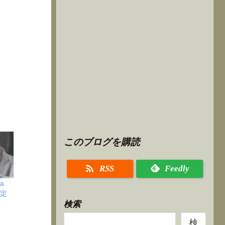
このブログを購読

RSS
Feedly
ga
固定
検索
検