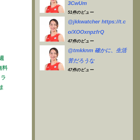
3CwUm
51件のビュー
@jkkwatcher https://t.c
o/XOOxnpzfrQ
47件のビュー
@tmkknm 確かに、生活
週
苦だろうな
無料
47件のビュー
クラ
ま