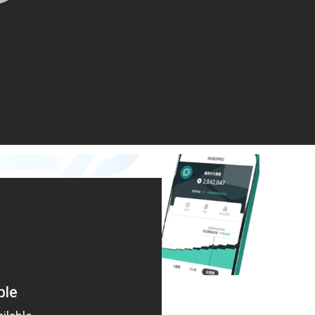
ater5559846374 でも、圧倒的資
が多い
6年5月27日