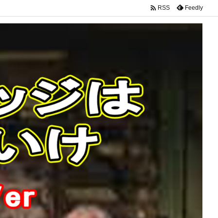

Feedly
RSS