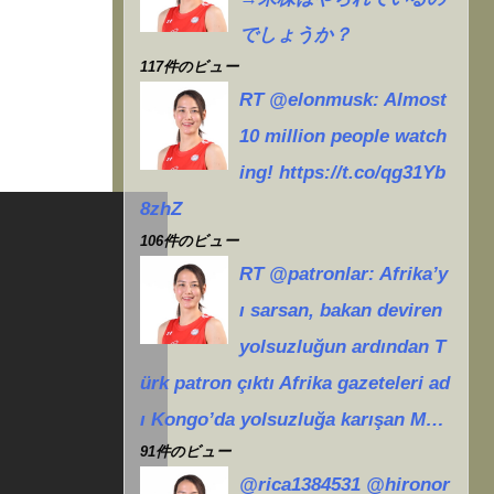
でしょうか？
117件のビュー
RT @elonmusk: Almost
10 million people watch
ing! https://t.co/qg31Yb
8zhZ
106件のビュー
RT @patronlar: Afrika’y
ı sarsan, bakan deviren
yolsuzluğun ardından T
ürk patron çıktı Afrika gazeteleri ad
ı Kongo’da yolsuzluğa karışan M…
91件のビュー
@rica1384531 @hironor