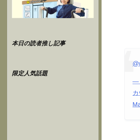
本日の読者推し記事
@
限定人気話題
—
カ
Ma