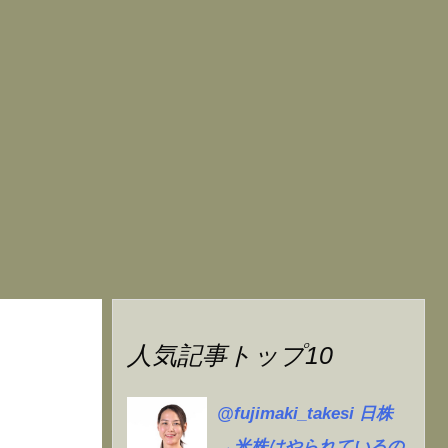
人気記事トップ10
@fujimaki_takesi 日株
→米株はやられているの