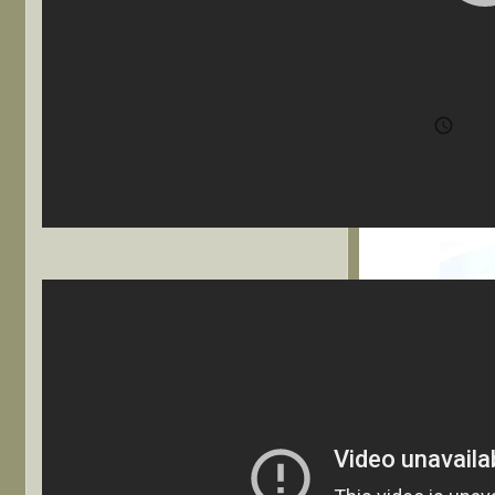
@w
ち

202