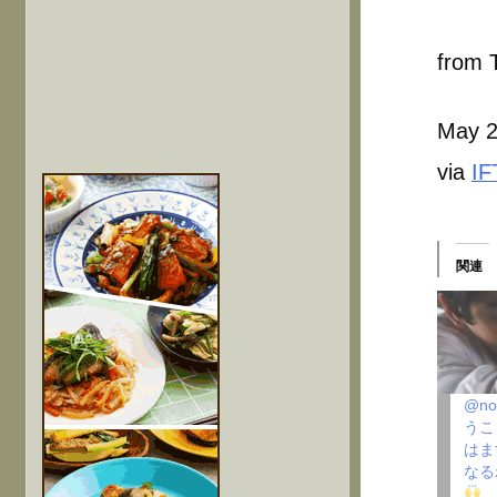
from T
May 2
via
IF
関連
@no
うこ
はま
なる