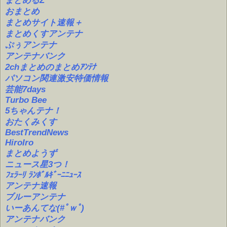
まとめるZ
おまとめ
まとめサイト速報＋
まとめくすアンテナ
ぷぅアンテナ
アンテナバンク
2chまとめのまとめｱﾝﾃﾅ
パソコン関連激安特価情報
芸能7days
Turbo Bee
5ちゃんテナ！
おたくみくす
BestTrendNews
HiroIro
まとめようず
ニュース星3つ！
ﾌｪﾗｰﾘ ﾗﾝﾎﾞﾙｷﾞｰﾆﾆｭｰｽ
アンテナ速報
ブルーアンテナ
いーあんてな(#ﾟｗﾟ)
アンテナバンク