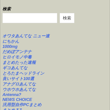
検索
検索
オワタあんてな ニュー速
にちかん
1000mg
だめぽアンテナ
ヒロイモノ中毒
まとめたった速報
ギコあんてな
とろたまヘッドライン
良いサイト100選
アナグロあんてな
ウホウホあんてな
Antenna?
NEWS CHOICE
汎用型自作PCまとめ