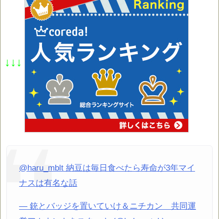
↓↓↓
@haru_mblt 納豆は毎日食べたら寿命が3年マイ
ナスは有名な話
— 銃とバッジを置いていけ＆ニチカン 共同運