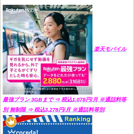
楽天モバイル
最強プラン 3GBまで ⇒ 税込1,078円/月
※通話料等
別 無制限 ⇒ 税込3,278円/月 ※通話料等別