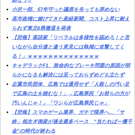
筋なワケ
小沢一郎、57年守った議席を失っても辞めない
高市政権に媚びてきた産経新聞、コスト上昇に耐え
られず東北6県撤退を発表
【悲報】落語家「リベラルは多様性を認めろ！と言
いながら自分達と違う意見には執拗に攻撃してく
る！」ｗｗｗｗｗｗｗｗｗｗｗｗｗｗ
キャデラックF1、致命的なブレーキ問題の原因が明
らかになるも解決には至っておらずめども立たず
左翼市民団体、広島では通用せず「人殺しの汚い足
で広島の土を踏むな！」→広島県民「お前らの方が
汚いんじゃ！」「ワシらが広島県民じゃ」
【悲報】スマホゲーム業界、ガチで限界へ…「サ
終」相次ぎ倒産が過去最多ペース “当たれば一攫千
金”の時代が終わる