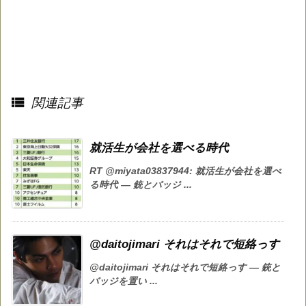

関連記事
就活生が会社を選べる時代
RT @miyata03837944: 就活生が会社を選べ
る時代 — 銃とバッジ ...
@daitojimari それはそれで短絡っす
@daitojimari それはそれで短絡っす — 銃と
バッジを置い ...