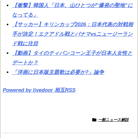
【衝撃】韓国人「日本、山ひとつが”爆発の聖地”に
なってる」
【サッカー】キリンカップ2026：日本代表の対戦相
手が決定！エクアドル戦とパナマvsニュージーラン
ド戦に注目
【動画】タイのティパンコーン王子が日本人女性と
デートか？
「洋画に日本版主題歌は必要か?」論争
Powered by livedoor 相互RSS

一般ニュース解説