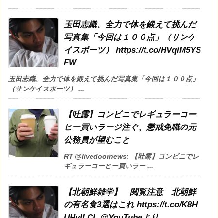
玉田志織、全力で体を鍛えて挑んだ
写真集「今回は１００点」（サンケ
イスポーツ） https://t.co/HVqiM5YS
FW
玉田志織、全力で体を鍛えて挑んだ写真集「今回は１００点」
（サンケイスポーツ） ...
【吐露】コンビニでレギュラーコー
ヒー買いラージ注ぐ、懲戒免職の元
公務員が望むこと
RT @livedoornews: 【吐露】コンビニでレ
ギュラーコーヒー買いラー ...
【北朝鮮雑学】 閲覧注意 北朝鮮
の有名食3選はこれ https://t.co/K8H
UHyILCL @YouTubeより