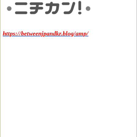
https://betweenjpandkr.blog/amp/