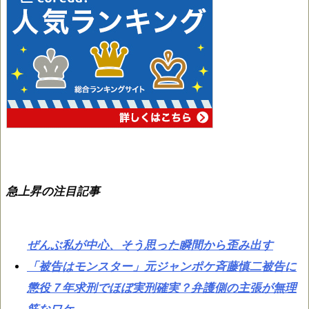
急上昇の注目記事
ぜんぶ私が中心、そう思った瞬間から歪み出す
「被告はモンスター」元ジャンポケ斉藤慎二被告に
懲役７年求刑でほぼ実刑確実？弁護側の主張が無理