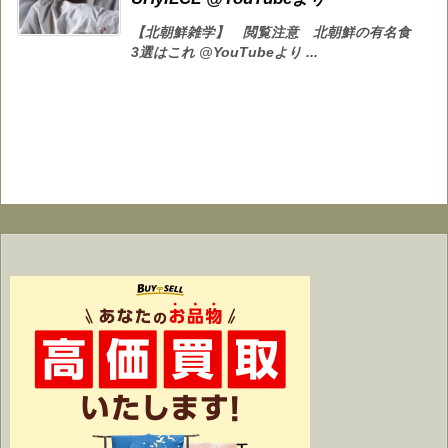
【北朝鮮雑学】 閲覧注意 北朝鮮の有名食
3選はこれ @YouTubeより ...