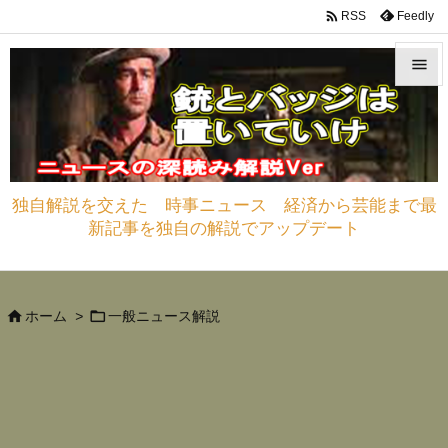

Feedly
RSS


メニュ

サイド
独自解説を交えた 時事ニュース 経済から芸能まで最

新記事を独自の解説でアップデート
前へ

次へ



ホーム
>
一般ニュース解説
検索