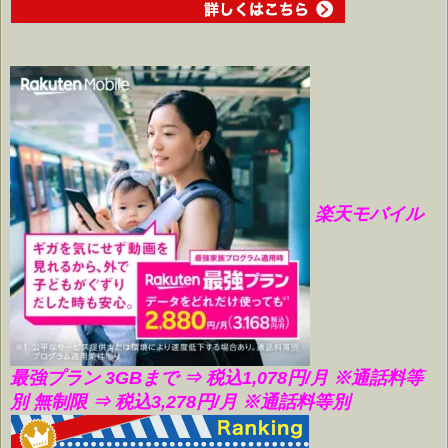
楽天モバイル
最強プラン 3GBまで ⇒ 税込1,078円/月
※通話料等
別 無制限 ⇒ 税込3,278円/月 ※通話料等別