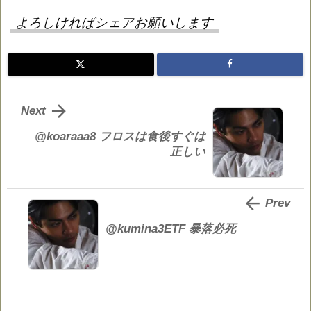
よろしければシェアお願いします

Next
@koaraaa8 フロスは食後すぐは
正しい

Prev
@kumina3ETF 暴落必死