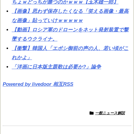
ちょｗどっちが勝つのかｗｗｗ【玉木雄一郎】
【画像】思わず保存したくなる「笑える画像・最高
な画像」貼っていけｗｗｗｗｗ
【動画】ロシア軍のドローンをネット発射装置で撃
墜するウクライナ。
【衝撃】韓国人「エボシ御前の声の人、若い頃がこ
れかよ」
「洋画に日本版主題歌は必要か?」論争
Powered by livedoor 相互RSS

一般ニュース解説