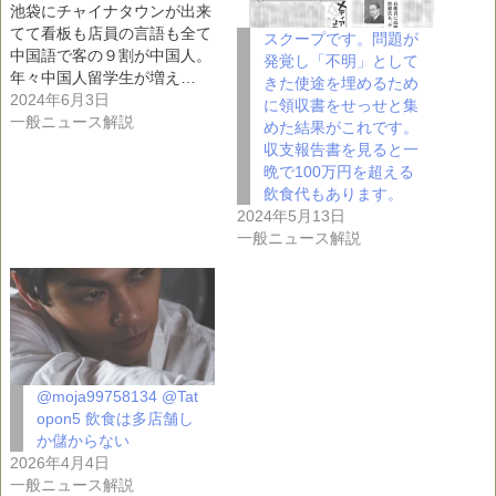
池袋にチャイナタウンが出来
てて看板も店員の言語も全て
スクープです。問題が
中国語で客の９割が中国人。
発覚し「不明」として
年々中国人留学生が増え…
きた使途を埋めるため
2024年6月3日
に領収書をせっせと集
一般ニュース解説
めた結果がこれです。
収支報告書を見ると一
晩で100万円を超える
飲食代もあります。
2024年5月13日
一般ニュース解説
@moja99758134 @Tat
opon5 飲食は多店舗し
か儲からない
2026年4月4日
一般ニュース解説