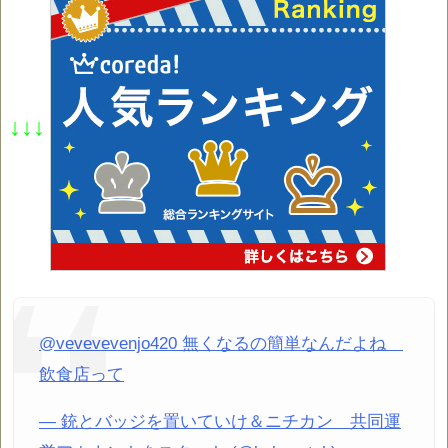
↓↓↓
@vevevevenjo420 無くなるの簡単なんだよね
飲食店って
— 銃とバッジを置いていけ＆ニチカン 共同運