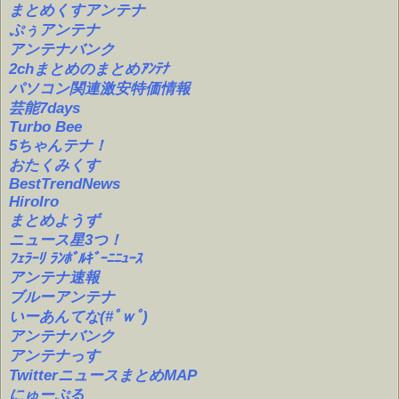
まとめくすアンテナ
ぷぅアンテナ
アンテナバンク
2chまとめのまとめｱﾝﾃﾅ
パソコン関連激安特価情報
芸能7days
Turbo Bee
5ちゃんテナ！
おたくみくす
BestTrendNews
HiroIro
まとめようず
ニュース星3つ！
ﾌｪﾗｰﾘ ﾗﾝﾎﾞﾙｷﾞｰﾆﾆｭｰｽ
アンテナ速報
ブルーアンテナ
いーあんてな(#ﾟｗﾟ)
アンテナバンク
アンテナっす
TwitterニュースまとめMAP
にゅーぷる