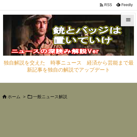

Feedly
RSS


メニュ

サイド
独自解説を交えた 時事ニュース 経済から芸能まで最

新記事を独自の解説でアップデート
前へ

次へ



ホーム
>
一般ニュース解説
検索