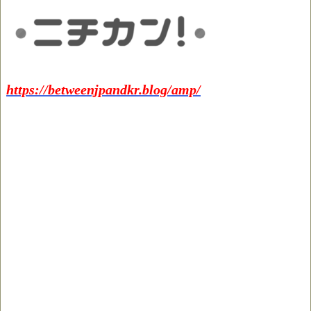
https://betweenjpandkr.blog/amp/