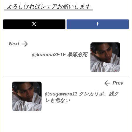
よろしければシェアお願いします

Next
@kumina3ETF 暴落必死

Prev
@sugawara11 クレカリボ、残ク
レも危ない