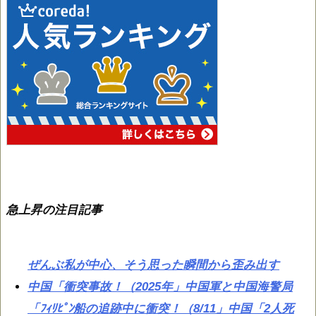
急上昇の注目記事
ぜんぶ私が中心、そう思った瞬間から歪み出す
中国「衝突事故！（2025年」中国軍と中国海警局
「ﾌｨﾘﾋﾟﾝ船の追跡中に衝突！（8/11」中国「2人死