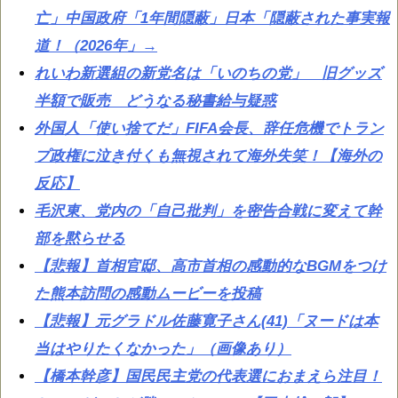
亡」中国政府「1年間隠蔽」日本「隠蔽された事実報
道！（2026年」→
れいわ新選組の新党名は「いのちの党」 旧グッズ
半額で販売 どうなる秘書給与疑惑
外国人「使い捨てだ」FIFA会長、辞任危機でトラン
プ政権に泣き付くも無視されて海外失笑！【海外の
反応】
毛沢東、党内の「自己批判」を密告合戦に変えて幹
部を黙らせる
【悲報】首相官邸、高市首相の感動的なBGMをつけ
た熊本訪問の感動ムービーを投稿
【悲報】元グラドル佐藤寛子さん(41)「ヌードは本
当はやりたくなかった」（画像あり）
【橋本幹彦】国民民主党の代表選におまえら注目！