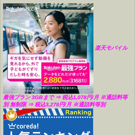
楽天モバイル
最強プラン 3GBまで ⇒ 税込1,078円/月
※通話料等
別 無制限 ⇒ 税込3,278円/月 ※通話料等別