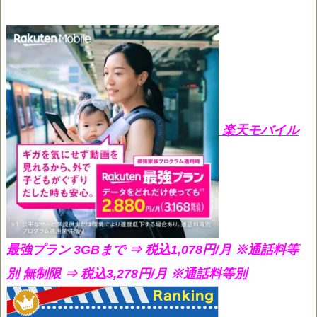
楽天モバイル
最強プラン 3GBまで ⇒ 税込1,078円/月
※通話料等
別 無制限 ⇒ 税込3,278円/月 ※通話料等別