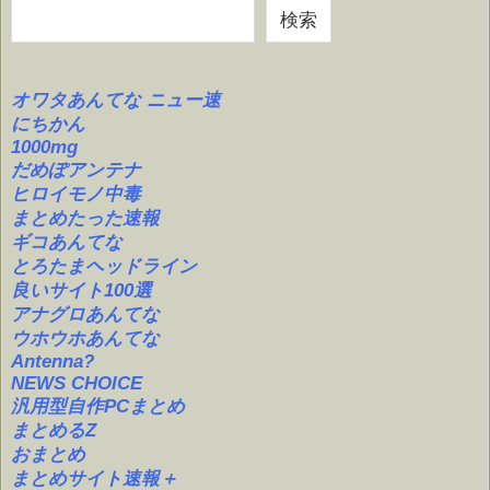
検索
オワタあんてな ニュー速
にちかん
1000mg
だめぽアンテナ
ヒロイモノ中毒
まとめたった速報
ギコあんてな
とろたまヘッドライン
良いサイト100選
アナグロあんてな
ウホウホあんてな
Antenna?
NEWS CHOICE
汎用型自作PCまとめ
まとめるZ
おまとめ
まとめサイト速報＋