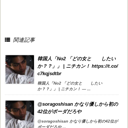

関連記事
韓国人「No2 「どの女と したい
か？？」」 | ニチカン！ https://t.co/
c7kqjsdtbr
韓国人「No2 「どの女と したい
か？？」」 | ニチカン！ — ...
@soragoshisan かなり優しから初の
42位がボーダだろや
@soragoshisan かなり優しから初の42位が
ボーダだろや ...