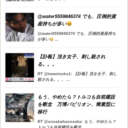
@water5559846374 でも、圧倒的資
産持ちが多い
@water5559846374 でも、圧倒的資産持ち
が多い
...
【訃報】頂き女子、刺し殺され
る。。。
RT @tweetsoku1: 【訃報】頂き女子、刺し
殺される。。。 ...
もう、やめたら？トルコも自前建設
を断念 万博パビリオン、簡素型に
移行
RT @oosakahaoosaka: もう、やめたら？
トルコも自前建設を断念 ...