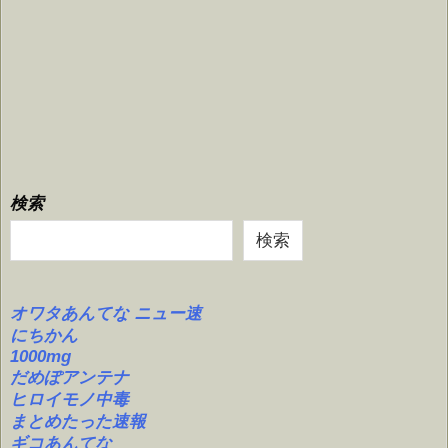
検索
検索
オワタあんてな ニュー速
にちかん
1000mg
だめぽアンテナ
ヒロイモノ中毒
まとめたった速報
ギコあんてな