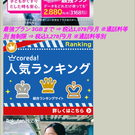
最強プラン 3GBまで ⇒ 税込1,078円/月
※通話料等
別 無制限 ⇒ 税込3,278円/月 ※通話料等別