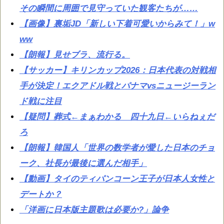
その瞬間に周囲で見守っていた観客たちが……
【画像】裏垢JD「新しい下着可愛いからみて！」w
ww
【朗報】見せブラ、流行る。
【サッカー】キリンカップ2026：日本代表の対戦相
手が決定！エクアドル戦とパナマvsニュージーラン
ド戦に注目
【疑問】葬式←まぁわかる 四十九日←いらねぇだ
ろ
【朗報】韓国人「世界の数学者が愛した日本のチョ
ーク、社長が最後に選んだ相手」
【動画】タイのティパンコーン王子が日本人女性と
デートか？
「洋画に日本版主題歌は必要か?」論争