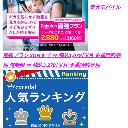
楽天モバイル
最強プラン 3GBまで ⇒ 税込1,078円/月
※通話料等
別 無制限 ⇒ 税込3,278円/月 ※通話料等別