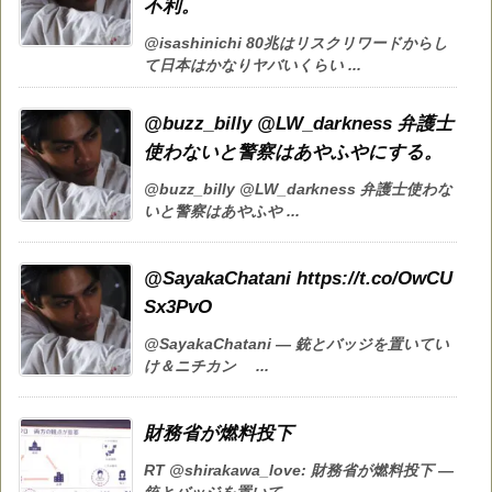
不利。
@isashinichi 80兆はリスクリワードからし
て日本はかなりヤバいくらい ...
@buzz_billy @LW_darkness 弁護士
使わないと警察はあやふやにする。
@buzz_billy @LW_darkness 弁護士使わな
いと警察はあやふや ...
@SayakaChatani https://t.co/OwCU
Sx3PvO
@SayakaChatani — 銃とバッジを置いてい
け＆ニチカン ...
財務省が燃料投下
RT @shirakawa_love: 財務省が燃料投下 —