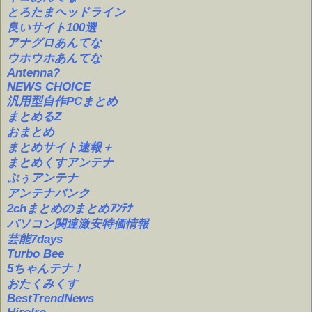
とろたまヘッドライン
良いサイト100選
アナグロあんてな
ウホウホあんてな
Antenna?
NEWS CHOICE
汎用型自作PCまとめ
まとめるZ
おまとめ
まとめサイト速報＋
まとめくすアンテナ
ぷぅアンテナ
アンテナバンク
2chまとめのまとめｱﾝﾃﾅ
パソコン関連激安特価情報
芸能7days
Turbo Bee
5ちゃんテナ！
おたくみくす
BestTrendNews