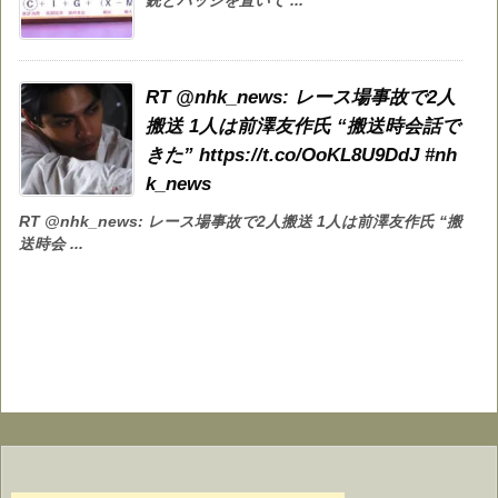
銃とバッジを置いて ...
RT @nhk_news: レース場事故で2人
搬送 1人は前澤友作氏 “搬送時会話で
きた” https://t.co/OoKL8U9DdJ #nh
k_news
RT @nhk_news: レース場事故で2人搬送 1人は前澤友作氏 “搬
送時会 ...