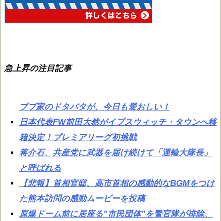
急上昇の注目記事
ブブ家のドタバタが、今日も愛おしい！
日本代表FW前田大然がイプスウィッチ・タウンへ移
籍決定！プレミアリーグ初挑戦
蒋介石、共産党に武器を届け続けて「運輸大隊長」
と呼ばれる
【悲報】首相官邸、高市首相の感動的なBGMをつけ
た熊本訪問の感動ムービーを投稿
原爆ドーム前に居座る”市民団体”を警官隊が排除、