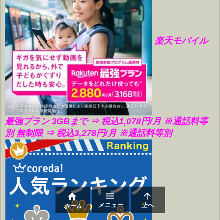
楽天モバイル
最強プラン 3GBまで ⇒ 税込1,078円/月
※通話料等
別 無制限 ⇒ 税込3,278円/月 ※通話料等別



メニュー
上へ
ホーム