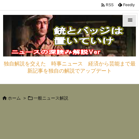

Feedly
RSS


メニュ

サイド
独自解説を交えた 時事ニュース 経済から芸能まで最

新記事を独自の解説でアップデート
前へ

次へ



ホーム
>
一般ニュース解説
検索