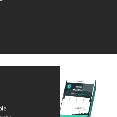
軍のJ15戦闘機が航空自衛隊のF1
機に対し宣戦布告3秒前。＃レーダ
射 ＃小泉進次郎 ＃中国軍 ＃台
自衛隊 https://t.co/R4g8ndmcjd
5年12月7日