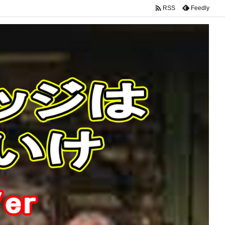

Feedly
RSS