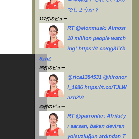
でしょうか？
117件のビュー
RT @elonmusk: Almost
10 million people watch
ing! https://t.co/qg31Yb
8zhZ
93件のビュー
@rica1384531 @hironor
i_1986 https://t.co/TJLW
azb2Vt
85件のビュー
RT @patronlar: Afrika’y
ı sarsan, bakan deviren
yolsuzluğun ardından T