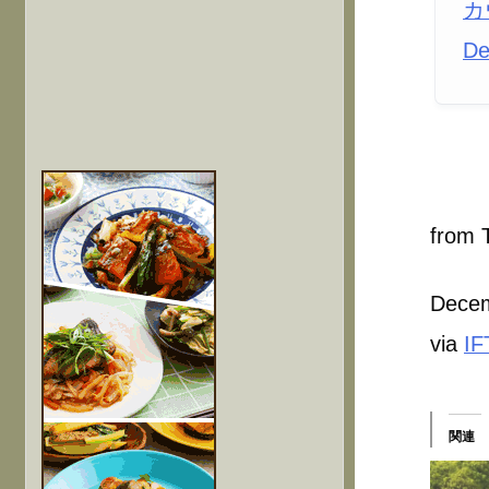
カ
De
from T
Decem
via
IF
関連