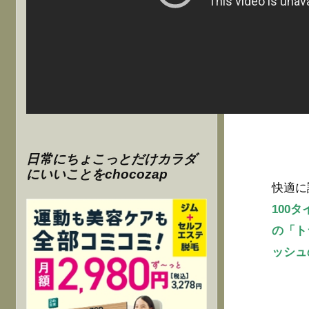
日常にちょこっとだけカラダ
にいいことをchocozap
快適に
100
の「ト
ッシュ