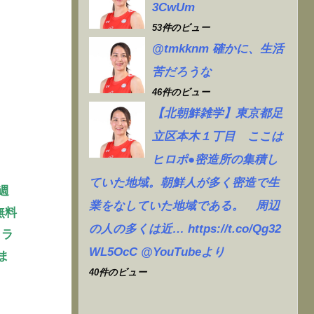
3CwUm
53件のビュー
@tmkknm 確かに、生活
苦だろうな
46件のビュー
【北朝鮮雑学】東京都足
立区本木１丁目 ここは
ヒロポ●密造所の集積し
ていた地域。朝鮮人が多く密造で生
週
業をなしていた地域である。 周辺
無料
の人の多くは近… https://t.co/Qg32
クラ
WL5OcC @YouTubeより
ま
40件のビュー