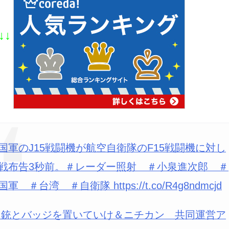
↓↓
国軍のJ15戦闘機が航空自衛隊のF15戦闘機に対し
戦布告3秒前。＃レーダー照射 ＃小泉進次郎 ＃
国軍 ＃台湾 ＃自衛隊 https://t.co/R4g8ndmcjd
 銃とバッジを置いていけ＆ニチカン 共同運営ア