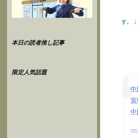
↓
す。
本日の読者推し記事
限定人気話題
中
宣
中
—