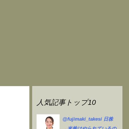
人気記事トップ10
@fujimaki_takesi 日株
→米株はやられているの