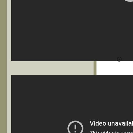
中国
闘
照
湾 ＃

202