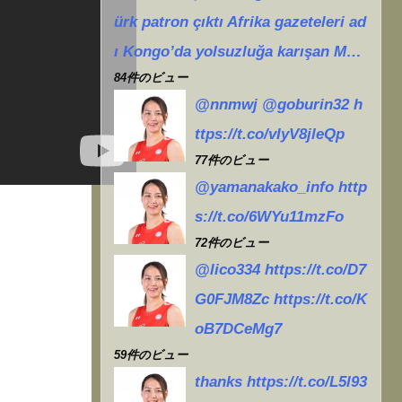
5戦
ürk patron çıktı Afrika gazeteleri ad
ー
ı Kongo’da yolsuzluğa karışan M…
84件のビュー
@nnmwj @goburin32 h
ttps://t.co/vIyV8jleQp
77件のビュー
@yamanakako_info http
s://t.co/6WYu11mzFo
72件のビュー
@lico334 https://t.co/D7
G0FJM8Zc https://t.co/K
oB7DCeMg7
59件のビュー
thanks https://t.co/L5l93