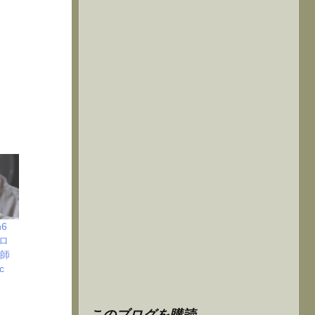
n6
ロ
欺師
c
このブログを購読