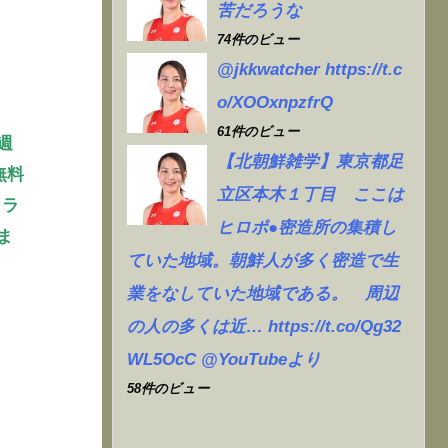
苦だろうな
74件のビュー
@jkkwatcher https://t.c
o/XOOxnpzfrQ
61件のビュー
週
【北朝鮮雑学】東京都足
無料
立区本木１丁目 ここは
クラ
ヒロポ●密造所の集積し
ま
ていた地域。朝鮮人が多く密造で生
業をなしていた地域である。 周辺
の人の多くは近… https://t.co/Qg32
WL5OcC @YouTubeより
58件のビュー