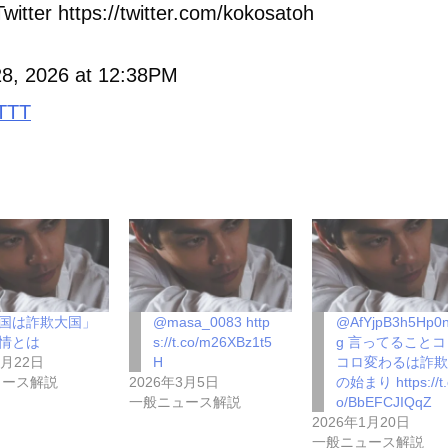
witter https://twitter.com/kokosatoh
 28, 2026 at 12:38PM
TTT
国は詐欺大国」
@masa_0083 http
@AfYjpB3h5Hp0
情とは
s://t.co/m26XBz1t5
g 言ってることコ
5月22日
H
コロ変わるは詐
ュース解説
2026年3月5日
の始まり https://t.
一般ニュース解説
o/BbEFCJIQqZ
2026年1月20日
一般ニュース解説