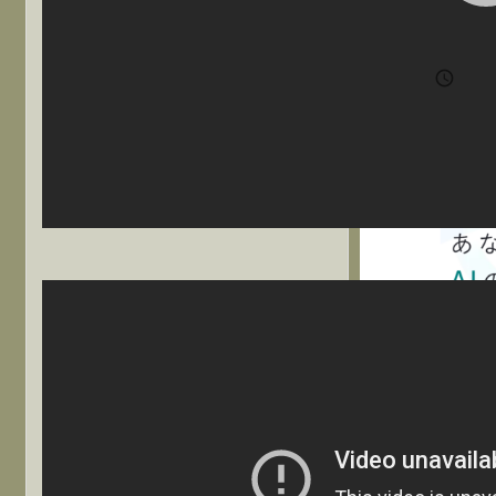
http

202