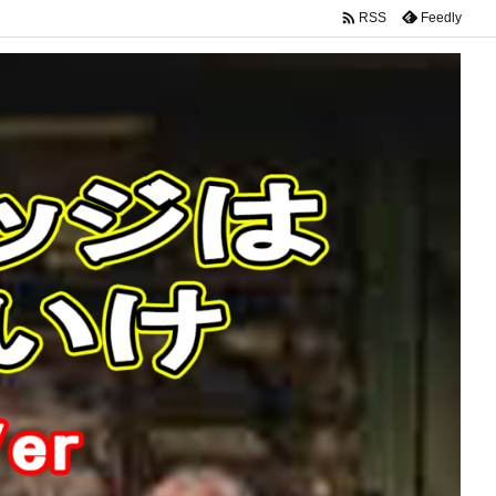

Feedly
RSS