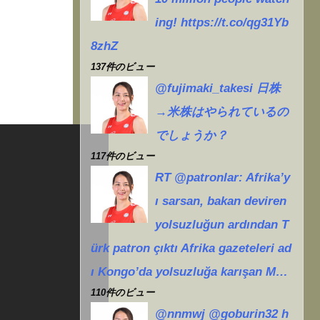
ing! https://t.co/qg31Yb
8zhZ
137件のビュー
@fujimaki_takesi 日株
→米株はやられているの
でしょうか？
117件のビュー
RT @patronlar: Afrika’y
ı sarsan, bakan deviren
yolsuzluğun ardından T
ürk patron çıktı Afrika gazeteleri ad
ı Kongo’da yolsuzluğa karışan M…
110件のビュー
@nnmwj @goburin32 h