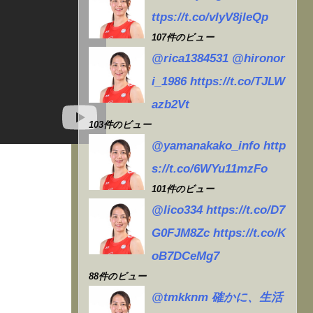
ttps://t.co/vIyV8jleQp
107件のビュー
@rica1384531 @hironor
i_1986 https://t.co/TJLW
azb2Vt
103件のビュー
@yamanakako_info http
s://t.co/6WYu11mzFo
101件のビュー
@lico334 https://t.co/D7
G0FJM8Zc https://t.co/K
oB7DCeMg7
88件のビュー
@tmkknm 確かに、生活