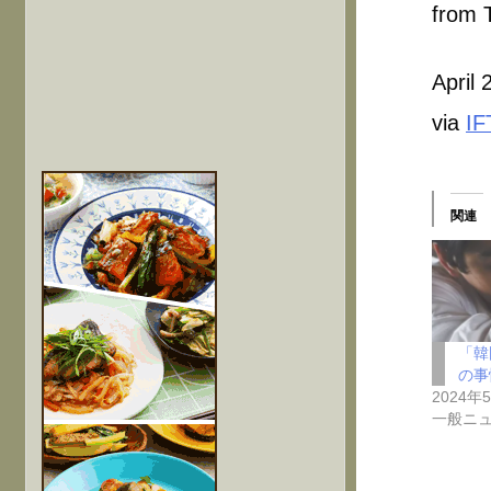
from T
April
via
IF
関連
「韓
の事
2024年
一般ニ