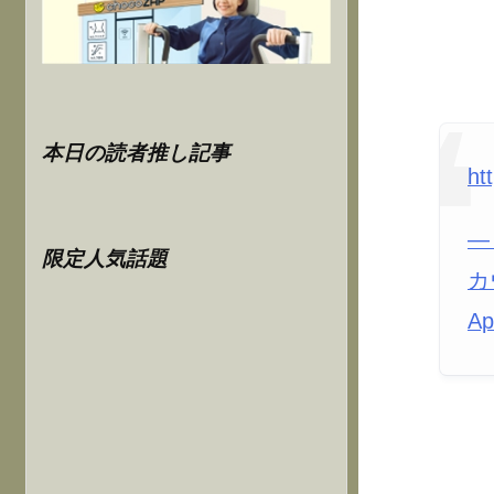
本日の読者推し記事
ht
—
限定人気話題
カ
Ap