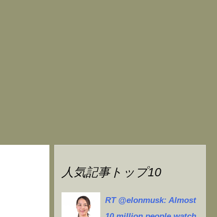
人気記事トップ10
RT @elonmusk: Almost
10 million people watch