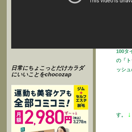
快適に
100
の「ト
日常にちょこっとだけカラダ
ッシュ
にいいことをchocozap
↓
す。